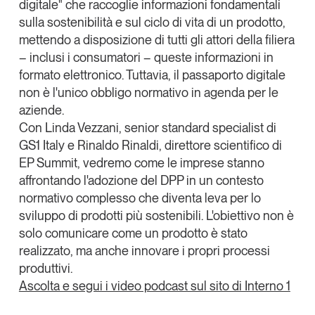
digitale
" che
raccoglie informazioni fondamentali
Tendenze Journal
sulla sostenibilità e sul ciclo di vita di un prodotto
,
La nostra newsletter nella tua email
mettendo a disposizione di tutti gli attori della filiera
Iscriviti
– inclusi i consumatori – queste informazioni in
formato elettronico. Tuttavia, il passaporto digitale
non è l'unico obbligo normativo in agenda per le
aziende.
Con
Linda Vezzani
, senior standard specialist di
GS1 Italy
e
Rinaldo Rinaldi
, direttore scientifico di
EP Summit
, vedremo
come le imprese stanno
affrontando l'adozione del DPP in un contesto
normativo complesso
che diventa leva per lo
sviluppo di prodotti più sostenibili. L'obiettivo non è
solo comunicare come un prodotto è stato
realizzato, ma anche innovare i propri processi
produttivi.
Un anno di
Ascolta e segui i video podcast sul sito di Interno 1
Tendenze
2026