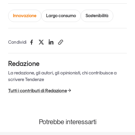
Leggi il magazine
Innovazione
Largo consumo
Sostenibilità
Condividi
Tendenze è il magazine di GS1 Italy che racconta in
modo indipendente il cambiamento e le sfide del largo
consumo e dell’economia a professionisti e
consumatori
Redazione
La redazione, gli autori, gli opinionisti, chi contribuisce a
GS1 Italy
GS1 Italy
GS1 Italy
Tendenze
scrivere Tendenze
GS1 Italy
Tutti i contributi di Redazione
Potrebbe interessarti