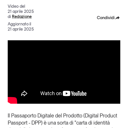
Articoli
Tutti gli studi e le ricerche
Video del
21 aprile 2025
Opinioni
di
Redazione
Condividi
Dossier
Aggiornato il
Facebook
21 aprile 2025
Il Numero
Interviste
X
Comunicati stampa
Linkedin
Video
Copia Link
Podcast
Eventi e formazione
Tutti gli appuntamenti
Chi siamo
Newsletter
Il
Passaporto Digitale del Prodotto
(Digital Product
Contatti
Passport - DPP) è una sorta di "
carta di identità