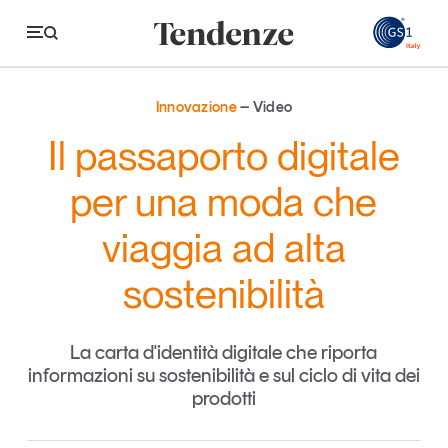
GS
Innovazione
Video
Tendenze
Il passaporto digitale
Economia e consumi
per una moda che
Innovazione
viaggia ad alta
Logistica
sostenibilità
Retail e brand
Sostenibilità
La carta d'identità digitale che riporta
Grandi temi
informazioni su sostenibilità e sul ciclo di vita dei
prodotti
Magazine
Studi e ricerche