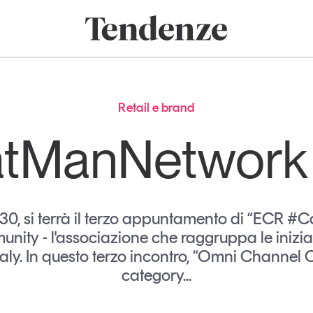
onomia e consumi
Innovazione
Logistica
Retail e brand
Sostenibil
Tendenze
Magazine
Studi e ricerche
Retail e brand
Articoli
Tutti gli studi e
tManNetwork 
ricerche
Opinioni
Dossier
Il Numero
Interviste
17.30, si terrà il terzo appuntamento di “EC
Comunicati stampa
ty - l'associazione che raggruppa le iniziativ
Video
taly. In questo terzo incontro, “Omni Channel C
category...
Podcast