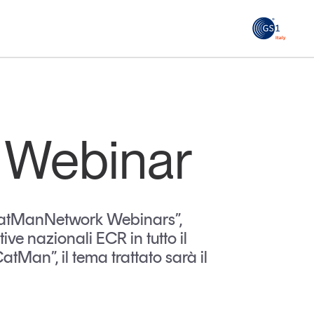
GS1
ità
Tendenze Journal
 le
La nostra newsletter nella tua email
Webinar
Iscriviti
R #CatManNetwork Webinars”,
e nazionali ECR in tutto il
atMan”, il tema trattato sarà il