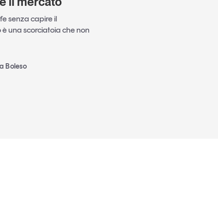
è il mercato
e senza capire il
è una scorciatoia che non
ia Boleso