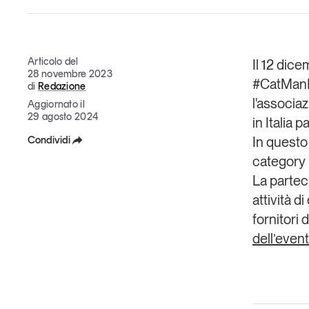
Grandi temi
Articolo del
Il 12 dic
28 novembre 2023
#CatManN
di
Redazione
l'associaz
Aggiornato il
29 agosto 2024
in Italia p
Tendenze è il magazine di GS1 Italy che racconta in 
indipendente il cambiamento e le sfide del largo con
Condividi
In questo 
dell’economia a professionisti e consumatori
category
Facebook
La partec
GS1 Italy
GS1 Italy
GS1 Italy
Tendenze
GS1 
X
attività d
fornitori 
Linkedin
dell’even
Copia Link