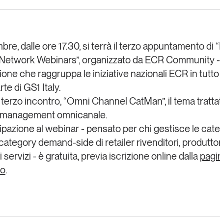
Eventi e formazione
Tutti gli
appuntamenti
embre
, dalle ore 17.30, si terrà il terzo appuntamento di
etwork Webinars”
, organizzato da
ECR Community
-
ione che raggruppa le iniziative nazionali ECR in tutto
Chi siamo
Newsletter
arte di GS1 Italy.
modo
Contatti
sumo e
terzo incontro, “
Omni Channel CatMan
”, il tema tratta
 management
omnicanale.
ipazione al webinar - pensato per chi gestisce le cate
Italy
i category demand-side di retailer rivenditori, produttor
di servizi - è gratuita, previa iscrizione online dalla
pagi
to
.