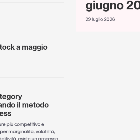
giugno 2
29 luglio 2026
-stock a maggio
ategory
ndo il metodo
ness
re più competitivo e
er marginalità, volatilità,
dditività, esiste un processo