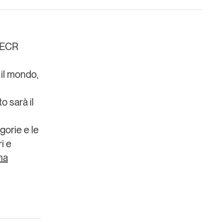
“ECR
 il mondo,
Un anno di
Tendenze
2026
to sarà il
gorie e le
Leggi il magazine
i e
na