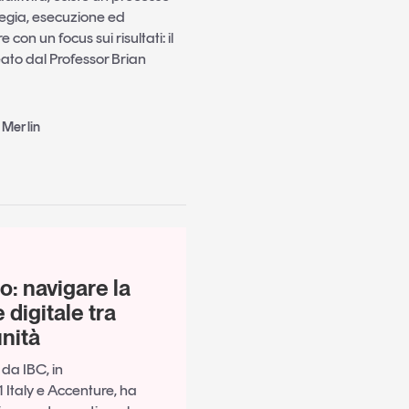
tegia, esecuzione ed
on un focus sui risultati: il
to dal Professor Brian
 Merlin
: navigare la
digitale tra
unità
da IBC, in
 Italy e Accenture, ha