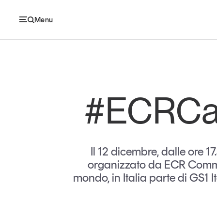
Menu
Ec
#ECRCa
Economia e consumi
Innovazione
Il 12 dicembre, dalle ore 
Logistica
organizzato da ECR Communi
mondo, in Italia parte di GS1 I
Retail e brand
Sostenibilità