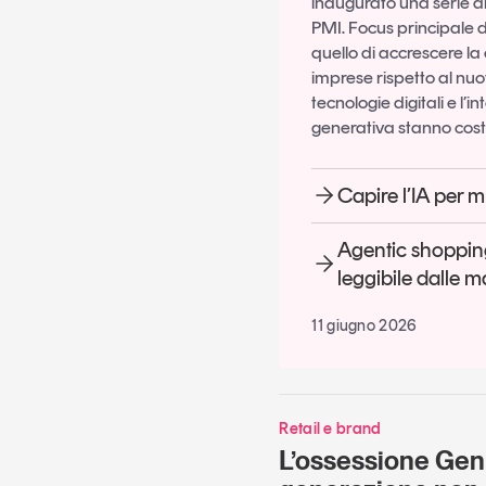
inaugurato una serie d
PMI. Focus principale d
quello di accrescere l
imprese rispetto al n
tecnologie digitali e l’in
generativa stanno cos
Capire l’IA per 
Agentic shopping
leggibile dalle 
11 giugno 2026
Retail e brand
L’ossessione Gen