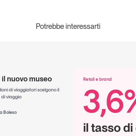
Potrebbe interessarti
è il nuovo museo
Retail e brand
3,6
oni di viaggiatori scelgono il
di viaggio
ia Boleso
il tasso d