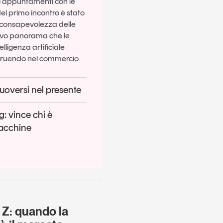
i appuntamenti con le
el primo incontro è stato
a consapevolezza delle
uovo panorama che le
telligenza artificiale
truendo nel commercio
muoversi nel presente
: vince chi è
macchine
 Z: quando la