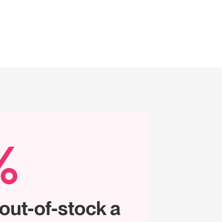
%
i out-of-stock a