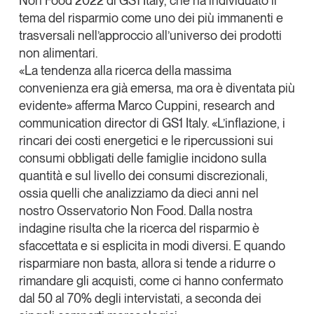
Non Food 2022 di GS1 Italy, che ha individuato il
tema del risparmio come uno dei più immanenti e
Leggi il magazine
trasversali nell’approccio all’universo dei prodotti
non alimentari
.
«La tendenza alla ricerca della massima
convenienza era già emersa, ma ora è diventata più
Tendenze è il magazine di GS1 Italy che racconta in
evidente» afferma
Marco Cuppini, research and
modo indipendente il cambiamento e le sfide del largo
communication director di GS1 Italy
. «L’
inflazione
, i
consumo e dell’economia a professionisti e
rincari
dei costi energetici e le ripercussioni sui
consumatori
consumi obbligati delle famiglie
incidono sulla
quantità e sul livello dei consumi discrezionali,
GS1 Italy
GS1 Italy
GS1 Italy
Tendenze
ossia quelli che analizziamo da dieci anni nel
GS1 Italy
nostro Osservatorio Non Food. Dalla nostra
indagine risulta che la ricerca del risparmio è
sfaccettata e si esplicita in modi diversi. E quando
risparmiare non basta,
allora si tende a ridurre o
rimandare gli acquisti, come ci hanno confermato
dal 50 al 70% degli intervistati
, a seconda dei