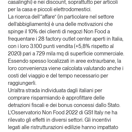
casalinghi) e nei
discount
, soprattutto per articoli
per la casa e piccoli elettrodomestici.
La ricerca dell’“affare” (in particolare nel settore
dell’abbigliamento) è una delle motivazioni che
spinge il
10% dei clienti di negozi Non Food a
frequentare i 28 factory outlet center
aperti in Italia,
con i loro
3.100 punti vendita (+5,8% rispetto al
2020)
pari a 729 mila mq di superficie commerciale.
Essendo spesso localizzati in aree extraurbane, la
loro convenienza viene calcolata valutando anche i
costi del viaggio e del tempo necessario per
raggiungerli.
Un’altra strada individuata dagli italiani per
comprare risparmiando è approfittare delle
detrazioni fiscali
e dei
bonus concessi dallo Stato
.
L’Osservatorio Non Food 2022 di GS1 Italy ne ha
rilevato gli effetti in diversi settori. Gli incentivi
legati alle ristrutturazioni edilizie hanno impattato