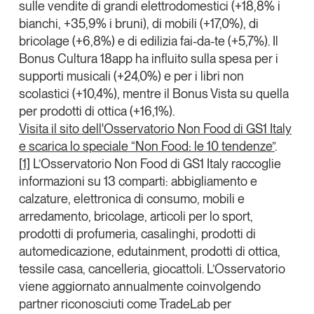
sulle vendite di
grandi elettrodomestici (+18,8% i
bianchi, +35,9% i bruni)
, di
mobili (+17,0%)
, di
bricolage (+6,8%)
e di
edilizia fai-da-te (+5,7%)
. Il
Bonus Cultura 18app ha influito sulla spesa per i
supporti musicali (+24,0%)
e per i
libri non
scolastici (+10,4%)
, mentre il Bonus Vista su quella
per prodotti di
ottica (+16,1%)
.
Visita il sito dell'Osservatorio Non Food di GS1 Italy
e scarica lo
speciale “Non Food: le 10 tendenze”
.
[1]
L’Osservatorio Non Food di GS1 Italy raccoglie
informazioni su 13 comparti: abbigliamento e
calzature, elettronica di consumo, mobili e
arredamento, bricolage, articoli per lo sport,
prodotti di profumeria, casalinghi, prodotti di
automedicazione, edutainment, prodotti di ottica,
tessile casa, cancelleria, giocattoli. L’Osservatorio
viene aggiornato annualmente coinvolgendo
partner riconosciuti come TradeLab per