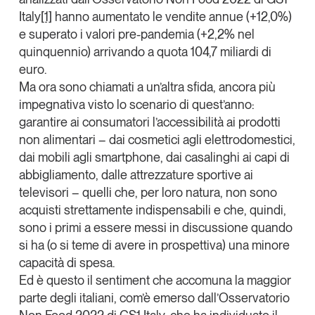
Tendenze Journal
Italy
[1]
hanno aumentato le vendite annue (+12,0%)
La nostra newsletter nella tua email
e superato i valori pre-pandemia (+2,2% nel
quinquennio) arrivando a quota
104,7 miliardi di
Iscriviti
euro
.
Ma ora sono chiamati a
un’altra sfida, ancora più
impegnativa visto lo scenario di quest’anno
:
garantire ai consumatori l’accessibilità ai prodotti
non alimentari
– dai cosmetici agli elettrodomestici,
dai mobili agli smartphone, dai casalinghi ai capi di
abbigliamento, dalle attrezzature sportive ai
televisori – quelli che, per loro natura, non sono
acquisti strettamente indispensabili e che, quindi,
sono i primi a essere messi in discussione quando
si ha (o si teme di avere in prospettiva) una
minore
capacità di spesa
.
Un anno di
Ed è questo il
sentiment che accomuna la maggior
Tendenze
2026
parte degli italiani
, com’è emerso dall’Osservatorio