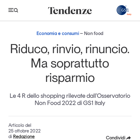
GS
Economia e consumi
Non food
Tendenze
Riduco, rinvio, rinuncio.
Economia e consumi
Ma soprattutto
Innovazione
risparmio
Logistica
Retail e brand
Le 4 R dello shopping rilevate dall’Osservatorio
Non Food 2022 di GS1 Italy
Sostenibilità
Grandi temi
Articolo del
25 ottobre 2022
di
Redazione
Magazine
Studi e ricerche
Condividi