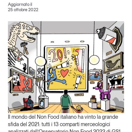
Aggiornato il
Articoli
Tutti gli studi e le ricerche
Facebook
25 ottobre 2022
Opinioni
X
Dossier
Il Numero
Linkedin
Interviste
Copia Link
Comunicati stampa
Video
Podcast
Eventi e formazione
Tutti gli appuntamenti
Chi siamo
Newsletter
Il mondo del Non Food italiano ha vinto la grande
Contatti
sfida del 2021: tutti i 13 comparti merceologici
analizzati dall’
Osservatorio Non Food 2022 di GS1