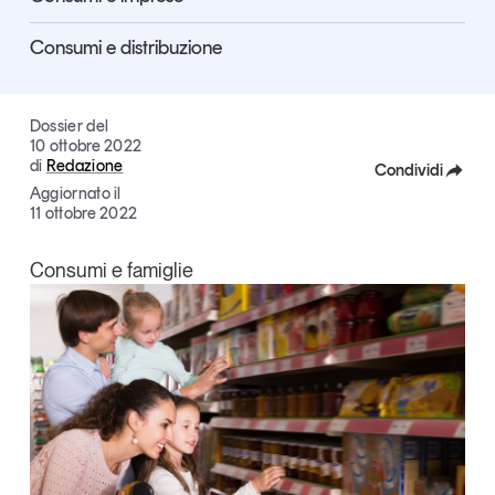
Articoli
Tutti gli studi e le ricerche
Consumi e distribuzione
Opinioni
Dossier
Il Numero
Dossier del
10 ottobre 2022
Interviste
di
Redazione
Condividi
Comunicati stampa
Aggiornato il
Video
Facebook
11 ottobre 2022
Podcast
X
Consumi e famiglie
Linkedin
Eventi e formazione
Copia Link
Tutti gli appuntamenti
Chi siamo
Newsletter
Contatti