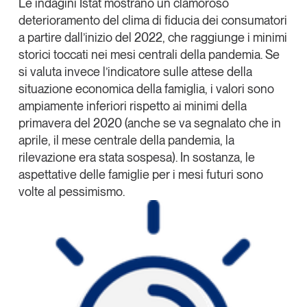
Le indagini
Istat
mostrano un clamoroso
Leggi il magazine
deterioramento del clima di fiducia dei consumatori
a partire dall’inizio del 2022, che raggiunge i minimi
storici toccati nei mesi centrali della pandemia. Se
si valuta invece l’indicatore sulle attese della
situazione economica della famiglia, i valori sono
Tendenze è il magazine di GS1 Italy che racconta in
ampiamente inferiori rispetto ai minimi della
modo indipendente il cambiamento e le sfide del largo
primavera del 2020 (anche se va segnalato che in
consumo e dell’economia a professionisti e
aprile, il mese centrale della pandemia, la
consumatori
rilevazione era stata sospesa). In sostanza,
le
aspettative delle famiglie per i mesi futuri sono
GS1 Italy
GS1 Italy
GS1 Italy
Tendenze
volte al pessimismo
.
GS1 Italy