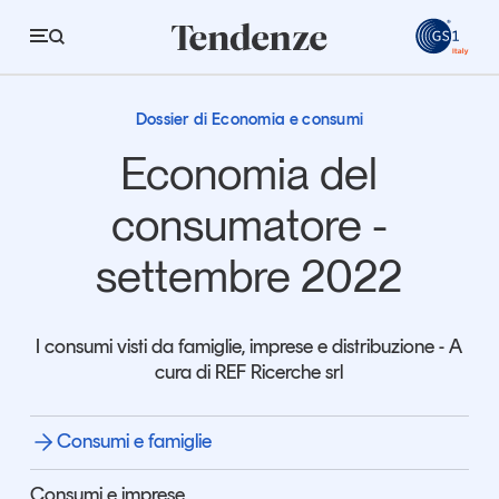
GS
Consumi e famiglie
Consumi e famiglie
Dossier di Economia e consumi
Tendenze
Economia del
Economia e consumi
consumatore -
Innovazione
settembre 2022
Logistica
Retail e brand
I consumi visti da famiglie, imprese e distribuzione - A
cura di REF Ricerche srl
Sostenibilità
Grandi temi
Consumi e famiglie
Magazine
Studi e ricerche
Consumi e imprese