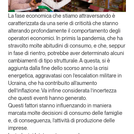
Tendenze Journal
La nostra newsletter nella tua email
La fase economica che stiamo attraversando è
caratterizzata da
una serie di criticità
che stanno
Iscriviti
alterando profondamente il comportamento degli
operatori economici. In primis
la pandemia
, che ha
stravolto molte abitudini di consumo, e che, seppur
in fase di rientro, potrebbe aver determinato alcuni
cambiamenti di tipo strutturale. A questa, si è
aggiunta dalla fine dello scorso anno
la crisi
energetica
, aggravatasi con l’escalation militare in
Ucraina, che ha contribuito all’aumento
dell’inflazione. Va infine considerata
l’incertezza
che questi eventi hanno generato.
Questi fattori stanno influenzando in maniera
marcata molte
decisioni di consumo delle famiglie
Un anno di
e, di conseguenza, l’attività di produzione delle
Tendenze
2026
imprese.