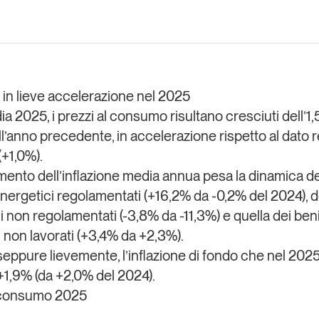
Eventi e formazione
Tutti gli
appuntamenti
e in lieve accelerazione nel 2025
dia 2025,
i prezzi al consumo risultano cresciuti dell’1
Chi siamo
Newsletter
modo
all’anno precedente
, in accelerazione rispetto al dato 
Contatti
sumo e
(+1,0%).
mento dell’inflazione media annua pesa la dinamica de
energetici regolamentati (+16,2% da -0,2% del 2024), d
Italy
i non regolamentati (-3,8% da -11,3%) e quella dei ben
i non lavorati (+3,4% da +2,3%).
seppure lievemente, l’inflazione di fondo
che nel 2025
 +1,9% (da +2,0% del 2024).
l consumo 2025