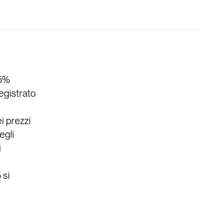
,5%
Un anno di
registrato
Tendenze
2026
i prezzi
Leggi il magazine
egli
i
 si