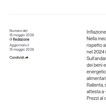
Grandi temi
Numero del
Inflazion
15 maggio 2026
Nella me
di
Redazione
Tendenze è il magazine di GS1 Italy che racconta in 
rispetto 
Aggiornato il
indipendente il cambiamento e le sfide del largo con
15 maggio 2026
nel 2024 
dell’economia a professionisti e consumatori
Condividi
Sull’anda
dei beni 
GS1 Italy
GS1 Italy
GS1 Italy
Tendenze
GS1 
Facebook
energetic
X
alimentar
Rallenta, 
Linkedin
attesta a
Copia Link
Prezzi a