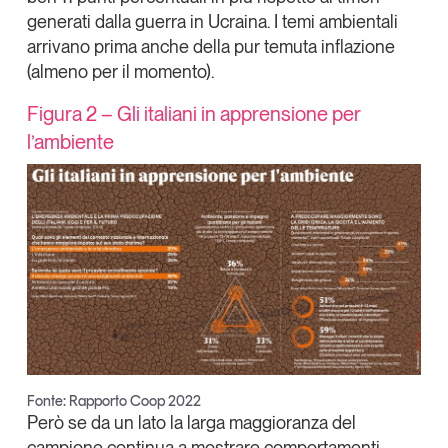
generati dalla guerra in Ucraina
.
I temi ambientali
Leggi il magazine
arrivano prima anche della pur temuta inflazione
(almeno per il momento).
Figura 2 – Gli italiani in apprensione per
l’ambiente
Tendenze è il magazine di GS1 Italy che racconta in
modo indipendente il cambiamento e le sfide del largo
consumo e dell’economia a professionisti e
consumatori
GS1 Italy
GS1 Italy
GS1 Italy
Tendenze
GS1 Italy
Fonte: Rapporto Coop 2022
Però se da un lato la larga maggioranza del
campione continua a mostrare comportamenti