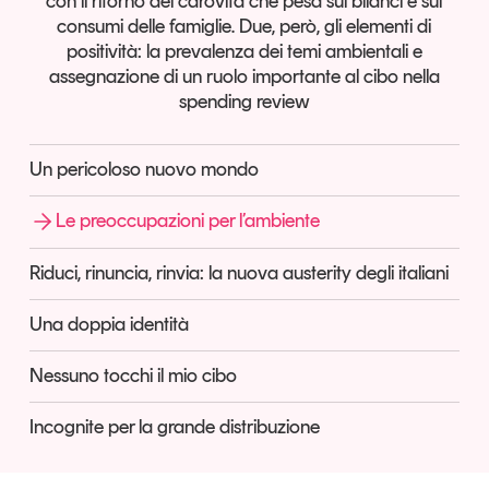
con il ritorno del carovita che pesa sui bilanci e sui
Articoli
Tutti gli studi e le ricerche
consumi delle famiglie. Due, però, gli elementi di
positività: la prevalenza dei temi ambientali e
Opinioni
assegnazione di un ruolo importante al cibo nella
Dossier
spending review
Il Numero
Interviste
Un pericoloso nuovo mondo
Comunicati stampa
Video
Le preoccupazioni per l’ambiente
Podcast
Riduci, rinuncia, rinvia: la nuova austerity degli italiani
Eventi e formazione
Una doppia identità
Tutti gli appuntamenti
Nessuno tocchi il mio cibo
Chi siamo
Newsletter
Incognite per la grande distribuzione
Contatti