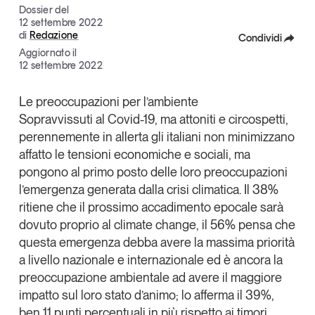
Dossier del
Tendenze Journal
12 settembre 2022
La nostra newsletter nella tua email
di
Redazione
Condividi
Aggiornato il
Iscriviti
Facebook
12 settembre 2022
X
Le preoccupazioni per l’ambiente
Sopravvissuti al Covid-19, ma attoniti e circospetti,
Linkedin
perennemente in allerta gli italiani non minimizzano
Copia Link
affatto le tensioni economiche e sociali, ma
pongono al primo posto delle loro preoccupazioni
l’
emergenza generata dalla crisi climatica
. Il 38%
ritiene che il prossimo accadimento epocale sarà
dovuto proprio al climate change, il 56% pensa che
questa emergenza debba avere la massima priorità
a livello nazionale e internazionale ed è ancora la
preoccupazione ambientale ad avere il maggiore
Un anno di
impatto sul loro stato d’animo; lo afferma il 39%,
Tendenze
2026
ben 11 punti percentuali in più rispetto ai timori