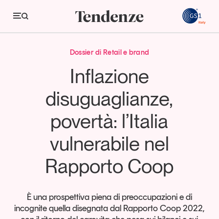
GS
Le preoccupazioni per l’ambiente
Le preoccupazioni per l’ambiente
Dossier di Retail e brand
Tendenze
Inflazione
Economia e consumi
disuguaglianze,
Innovazione
povertà: l’Italia
Logistica
vulnerabile nel
Retail e brand
Rapporto Coop
Sostenibilità
Grandi temi
È una prospettiva piena di preoccupazioni e di
incognite quella disegnata dal Rapporto Coop 2022,
Magazine
Studi e ricerche