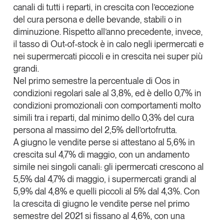
canali di tutti i reparti, in crescita con l’eccezione
Tendenze Journal
del cura persona e delle bevande, stabili o in
La nostra newsletter nella tua email
diminuzione. Rispetto all’anno precedente, invece,
Iscriviti
il tasso di Out-of-stock è in calo negli ipermercati e
nei supermercati piccoli e in crescita nei super più
grandi.
Nel primo semestre la percentuale di Oos in
condizioni regolari sale al 3,8%, ed è dello 0,7% in
condizioni promozionali con comportamenti molto
simili tra i reparti, dal minimo dello 0,3% del cura
persona al massimo del 2,5% dell’ortofrutta.
A giugno le vendite perse si attestano al 5,6% in
crescita sul 4,7% di maggio, con un andamento
simile nei singoli canali: gli ipermercati crescono al
5,5% dal 4,7% di maggio, i supermercati grandi al
5,9% dal 4,8% e quelli piccoli al 5% dal 4,3%. Con
Un anno di
la crescita di giugno le vendite perse nel primo
Tendenze
2026
semestre del 2021 si fissano al 4,6%, con una