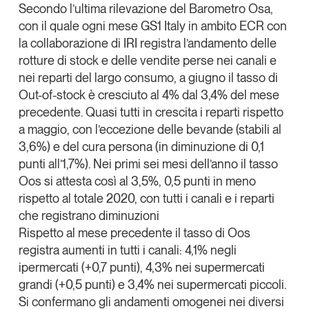
Secondo l’ultima rilevazione del
Barometro Osa
,
Articoli
Tutti gli studi e le ricerche
con il quale ogni mese
GS1 Italy
in ambito
ECR
con
Linkedin
Opinioni
la collaborazione di
IRI
registra l’andamento delle
Dossier
Copia Link
rotture di stock e delle vendite perse nei canali e
Il Numero
nei reparti del largo consumo, a giugno il tasso di
Interviste
Out-of-stock è cresciuto al 4% dal 3,4% del mese
precedente. Quasi tutti in crescita i reparti rispetto
Comunicati stampa
a maggio, con l’eccezione delle bevande (stabili al
Video
3,6%) e del cura persona (in diminuzione di 0,1
Podcast
punti all’1,7%). Nei primi sei mesi dell’anno il tasso
Oos si attesta così al 3,5%, 0,5 punti in meno
Eventi e formazione
rispetto al totale 2020, con tutti i canali e i reparti
Tutti gli appuntamenti
che registrano diminuzioni
Rispetto al mese precedente il tasso di Oos
registra aumenti in tutti i canali: 4,1% negli
Chi siamo
Newsletter
ipermercati (+0,7 punti), 4,3% nei supermercati
Contatti
grandi (+0,5 punti) e 3,4% nei supermercati piccoli.
Si confermano gli andamenti omogenei nei diversi