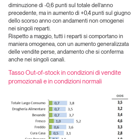
diminuzione di -0,6 punti sul totale dell’anno
Leggi il magazine
precedente, ma in aumento di +0,4 punti sul giugno
dello scorso anno con andamenti non omogenei
nei singoli reparti.
Rispetto a maggio, tutti i reparti si comportano in
maniera omogenea, con un aumento generalizzata
Tendenze è il magazine di GS1 Italy che racconta in
delle vendite perse, andamento che si conferma
modo indipendente il cambiamento e le sfide del largo
consumo e dell’economia a professionisti e
anche nei singoli canali.
consumatori
Tasso Out-of-stock in condizioni di vendite
GS1 Italy
GS1 Italy
GS1 Italy
Tendenze
promozionali e in condizioni normali
GS1 Italy