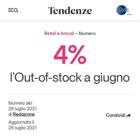
GS
Retail e brand
Numero
Tendenze
4%
Economia e consumi
Innovazione
l’Out-of-stock a giugno
Logistica
Retail e brand
Numero del
Sostenibilità
29 luglio 2021
di
Redazione
Condividi
Grandi temi
Aggiornato il
Facebook
29 luglio 2021
Magazine
Studi e ricerche
X