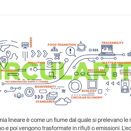
Eventi e formazione
Tutti gli
appuntamenti
Chi siamo
Newsletter
modo
Contatti
sumo e
Italy
ia lineare è come un fiume dal quale si prelevano le r
ano e poi vengono trasformate in rifiuti o emissioni. L