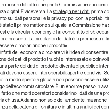
le mosse dal fatto che
per la Commissione
europea n
a digital. E viceversa.
La
strategia per i dati
, prima co
o sui dati personali e la privacy, poi con la portabilità
è stato il primo mattone sul quale la Commissione ha 
eal
e la circular economy e ha consentito di sblocca
iere presenti.
. La circolarità dei dati è la premessa aff
ssere circolari anche i prodotti
».
infatti dell’economia circolare vi è l’idea di consentire 
ne dei dati di prodotto tra chi è interessato e coinvolt
na parte dei dati di prodotto diventa di pubblico inte
dati devono essere
interoperabili, aperti e condivisi
. S
no in modo aperto e globale non possono essere utiliz
go dell’economia circolare. È un enorme passo in ava
l fatto che molti operatori considerino i dati da una pr
ria chiusa. A danno non solo dell’ambiente, ma anche
ienza della catena di fornitura e in ultima analisi dei c