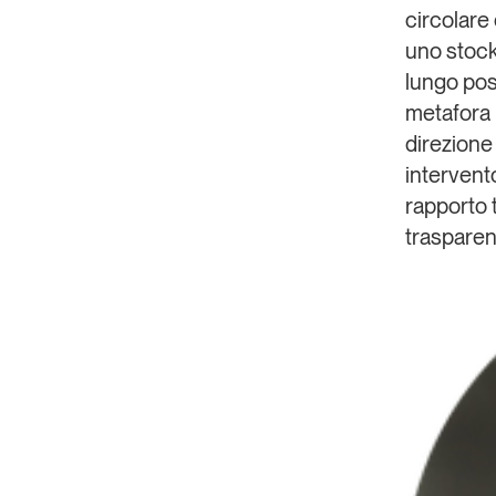
circolare
uno stock 
lungo poss
metafora 
direzione
intervent
rapporto t
trasparent