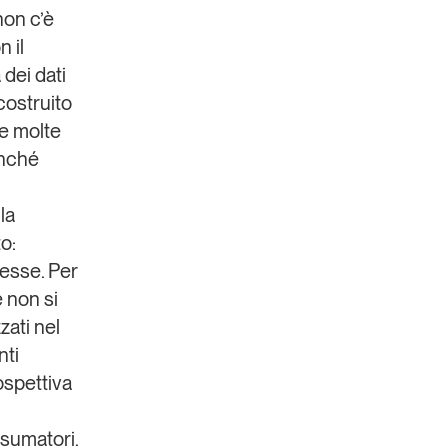
on c’è
n il
 dei dati
costruito
re molte
inché
la
o:
resse
. Per
e non si
zati nel
nti
ospettiva
onsumatori.