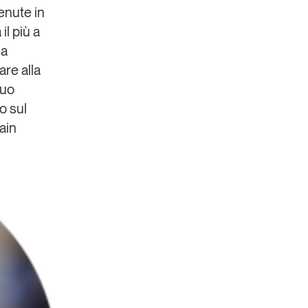
enute in
il più a
la
are alla
suo
o sul
ain