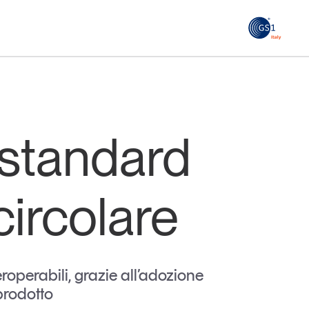
GS1
ità
Tendenze Journal
 le
La nostra newsletter nella tua email
i standard
Iscriviti
circolare
eroperabili, grazie all’adozione
prodotto