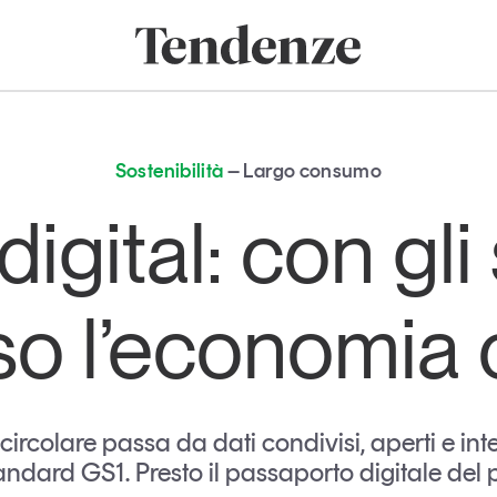
onomia e consumi
Innovazione
Logistica
Retail e brand
Sostenibil
Tendenze
Magazine
Studi e ricerche
Sostenibilità
Largo consumo
Articoli
Tutti gli studi e
igital: con gl
ricerche
Opinioni
Dossier
Il Numero
o l’economia 
Interviste
Comunicati stampa
Video
Podcast
 circolare passa da dati condivisi, aperti e int
tandard GS1. Presto il passaporto digitale del 