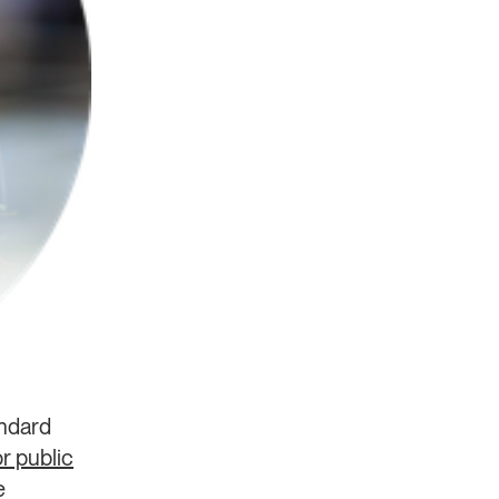
andard
or public
e