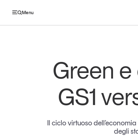
Menu
Ec
Green e d
Economia e consumi
GS1 vers
Innovazione
Logistica
Retail e brand
Il ciclo virtuoso dell’economia
degli s
Sostenibilità