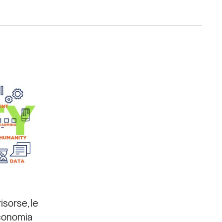
Un anno di
Tendenze
2026
Leggi il magazine
isorse, le
’economia