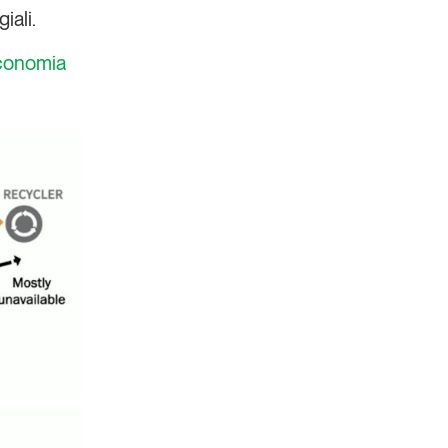
iali.
’economia