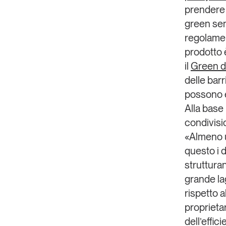
prendere 
green senz
regolament
prodotto 
il
Green d
delle barr
possono e
Alla base 
condivisio
«
Almeno u
questo i 
struttura
grande la
rispetto a
proprieta
dell’effic