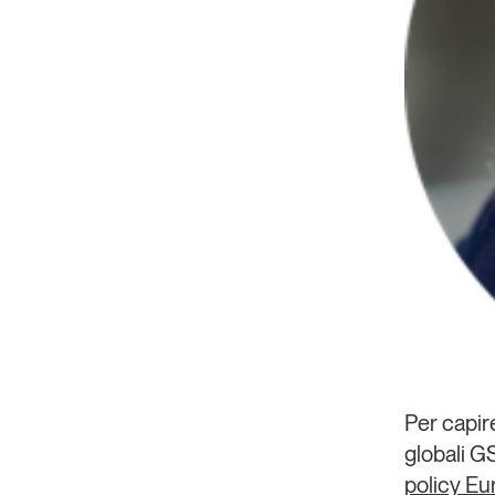
Per capir
globali G
policy Eu