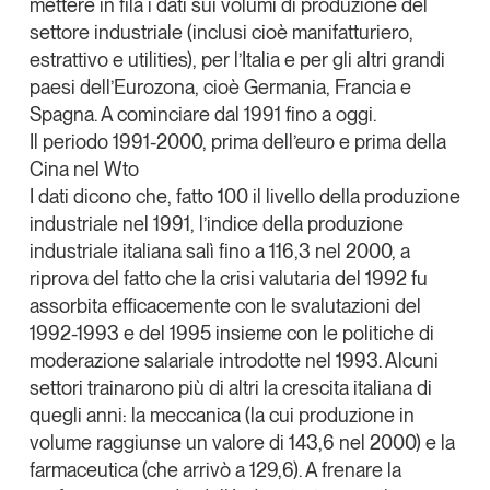
mettere in fila i dati sui volumi di produzione del
Tendenze Journal
settore industriale (inclusi cioè manifatturiero,
La nostra newsletter nella tua email
estrattivo e utilities), per l’Italia e per gli altri grandi
paesi dell’Eurozona, cioè Germania, Francia e
Iscriviti
Spagna. A cominciare dal 1991 fino a oggi.
Il periodo 1991-2000, prima dell’euro e prima della
Cina nel Wto
I dati dicono che, fatto 100 il livello della produzione
industriale nel 1991, l’indice della produzione
industriale italiana salì fino a 116,3 nel 2000, a
riprova del fatto che la crisi valutaria del 1992 fu
assorbita efficacemente con le svalutazioni del
1992-1993 e del 1995 insieme con le politiche di
moderazione salariale introdotte nel 1993. Alcuni
settori trainarono più di altri la crescita italiana di
quegli anni: la meccanica (la cui produzione in
Un anno di
volume raggiunse un valore di 143,6 nel 2000) e la
Tendenze
2026
farmaceutica (che arrivò a 129,6). A frenare la