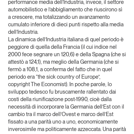
performance media dell’Industria, invece, il settore
Leggi il magazine
automobilistico e l’abbigliamento che riuscirono sì
a crescere, ma totalizzando un avanzamento
cumulato inferiore di dieci punti rispetto alla media
dell’Industria.
La dinamica dell’Industria italiana di quel periodo è
Tendenze è il magazine di GS1 Italy che racconta in
peggiore di quella della Francia (il cui indice nel
modo indipendente il cambiamento e le sfide del largo
2000 fece segnare un 120,6) e della Spagna (che si
consumo e dell’economia a professionisti e
attestò a 124,1), ma meglio della Germania (che si
consumatori
fermò a 108,1, a conferma del fatto che in quel
periodo era “the sick country of Europe”,
GS1 Italy
GS1 Italy
GS1 Italy
Tendenze
copyright
The Economist
). In poche parole, lo
GS1 Italy
sviluppo tedesco fu bruscamente rallentato dai
costi della riunificazione post-1990, cioè dalla
necessità di incorporare la Germania dell’Est con il
cambio tra il marco dell’Ovest e marco dell’Est
fissato a una parità uno a uno, economicamente
inverosimile ma politicamente azzeccata. Una parità