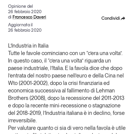
Articoli
Tutti gli studi e le ricerche
Opinione del
26 febbraio 2020
Opinioni
di
Francesco Daveri
Condividi
Dossier
Aggiornata il
Facebook
26 febbraio 2020
Il Numero
Interviste
X
L’Industria in Italia
Comunicati stampa
Tutte le favole cominciano con un “c’era una volta”.
Linkedin
Video
In questo caso, il “c’era una volta” riguarda un
Copia Link
Podcast
paese industriale, l’Italia. E la favola dice che dopo
l’entrata del nostro paese nell’euro e della Cina nel
Wto (2001-2002), dopo la crisi finanziaria ed
Eventi e formazione
economica successiva al fallimento di Lehman
Tutti gli appuntamenti
Brothers (2008), dopo la recessione del 2011-2013
e dopo la recente mini-recessione o stagnazione
Chi siamo
Newsletter
del 2018-2019, l’Industria italiana è in declino, forse
irreversibile.
Contatti
Per valutare quanto ci sia di vero nella favola è utile