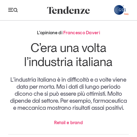
GS
L’opinione di
Francesco Daveri
Tendenze
C’era una volta
Economia e consumi
l’industria italiana
Innovazione
L’industria italiana è in difficoltà e a volte viene
Logistica
data per morta. Ma i dati di lungo periodo
Retail e brand
dicono che si può essere più ottimisti. Molto
dipende dal settore. Per esempio, farmaceutica
Sostenibilità
e meccanica mostrano risultati assai positivi.
Grandi temi
Retail e brand
Magazine
Studi e ricerche