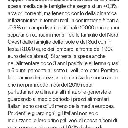
spesa media delle famiglie che segna sì un +0,3%
a valori correnti, ma tenendo conto della dinamica
inflazionistica in termini reali la contrazione è pari al
-0,9% con ampi divari territoriali (10.000 euro annui
separano i consumi mensili delle famiglie del Nord
Ovest dalle famiglie delle isole e del Sud con in
testa i 3.020 euro dei lombardi a fronte dei 1.902
euro dei calabresi).
Si arresta la spesa anche
nell’alimentare
dopo 3 anni positivi e si ferma quasi
a 5 punti percentuali sotto i livelli pre-crisi. Peraltro,
la dinamica dei prezzi alimentari sia lo scorso anno
che nei primi sette mesi del 2019 resta
perfettamente allineata all’inflazione generale e
guardando al medio periodo i prezzi alimentari
italiani sono cresciuti meno della media europea.
Prudenti e guardinghi, gli italiani non solo
indirizzano le loro principali voci di spesa a beni di
prima necessità e servizi (il 64% dichiara di