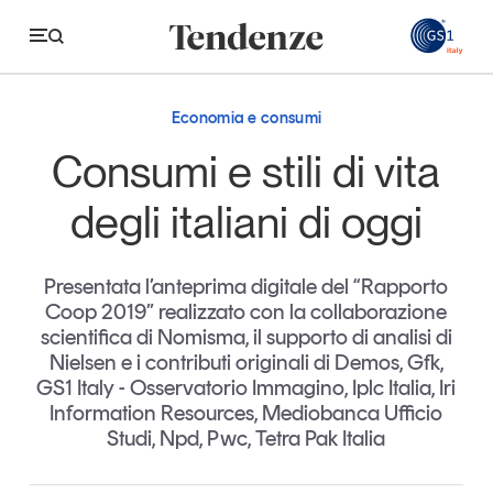
GS
Economia e consumi
Tendenze
Consumi e stili di vita
Economia e consumi
degli italiani di oggi
Innovazione
Presentata l’anteprima digitale del “Rapporto
Logistica
Coop 2019” realizzato con la collaborazione
Retail e brand
scientifica di Nomisma, il supporto di analisi di
Nielsen e i contributi originali di Demos, Gfk,
Sostenibilità
GS1 Italy - Osservatorio Immagino, Iplc Italia, Iri
Grandi temi
Information Resources, Mediobanca Ufficio
Studi, Npd, Pwc, Tetra Pak Italia
Magazine
Studi e ricerche