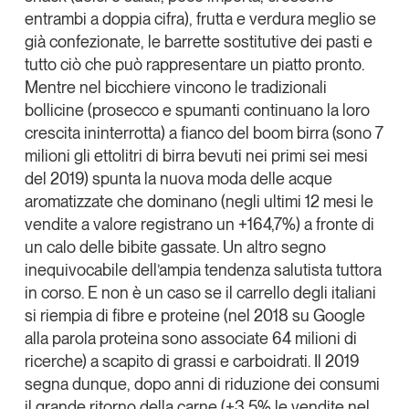
entrambi a doppia cifra), frutta e verdura meglio se
già confezionate, le barrette sostitutive dei pasti e
tutto ciò che può rappresentare un piatto pronto.
Mentre nel bicchiere vincono le tradizionali
bollicine (prosecco e spumanti continuano la loro
crescita ininterrotta) a fianco del boom birra (sono 7
milioni gli ettolitri di birra bevuti nei primi sei mesi
del 2019) spunta la nuova moda delle acque
aromatizzate che dominano (negli ultimi 12 mesi le
vendite a valore registrano un +164,7%) a fronte di
un calo delle bibite gassate. Un altro segno
inequivocabile dell’ampia tendenza salutista tuttora
in corso.
E non è un caso se il carrello degli italiani
si riempia di fibre e proteine
(nel 2018 su Google
alla parola proteina sono associate 64 milioni di
ricerche) a scapito di grassi e carboidrati. Il 2019
segna dunque, dopo anni di riduzione dei consumi
il grande ritorno della carne (+3,5% le vendite nel