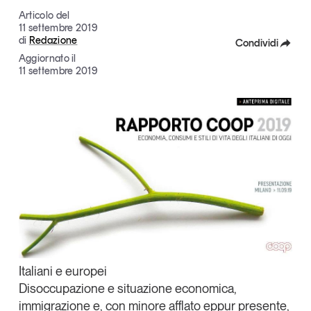
Articoli
Tutti gli studi e le ricerche
Articolo del
11 settembre 2019
Opinioni
di
Redazione
Condividi
Dossier
Aggiornato il
Facebook
11 settembre 2019
Il Numero
Interviste
X
Comunicati stampa
Linkedin
Video
Copia Link
Podcast
Eventi e formazione
Tutti gli appuntamenti
Chi siamo
Newsletter
Italiani e europei
Contatti
Disoccupazione e situazione economica,
immigrazione e, con minore afflato eppur presente,