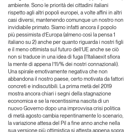
ambiente. Sono le
priorità dei cittadini italiani
Tendenze Journal
rispetto agli altri popoli europei
, a volte affini in altri
La nostra newsletter nella tua email
casi diversi, mantenendo comunque un nostro non
Iscriviti
invidiabile primato. Siamo infatti ancora il popolo
più pessimista d’Europa (almeno così la pensa 1
italiano su 2) anche per quanto riguarda i nostri figli
e il meno ottimista sul futuro dell’UE anche se ciò
non si traduce in una idea di fuga (l’Italiaexit sfiora
la mente di appena l’11/% dei nostri connazionali).
Una spirale emotivamente negativa che non
abbandona il nostro paese, certo motivata da fattori
concreti e indiscutibili. La prima metà del 2019
mostra ancora chiari i segni della stagnazione
economica e se la recentissima nascita di un
nuovo Governo dopo una improvvisa crisi politica
di metà agosto cambia repentinamente lo scenario,
Un anno di
la variazione attesa del Pil a fine anno anche nella
Tendenze
2026
sua versione più ottimistica si attesta appena sopra