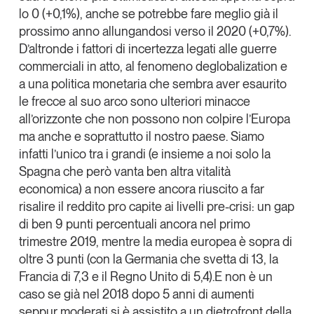
lo 0 (+0,1%), anche se potrebbe fare meglio già il
Leggi il magazine
prossimo anno allungandosi verso il 2020 (+0,7%).
D’altronde i fattori di incertezza legati alle guerre
commerciali in atto, al fenomeno deglobalization e
a una politica monetaria che sembra aver esaurito
le frecce al suo arco sono ulteriori minacce
Tendenze è il magazine di GS1 Italy che racconta in
modo indipendente il cambiamento e le sfide del largo
all’orizzonte che non possono non colpire l’Europa
consumo e dell’economia a professionisti e
ma anche e soprattutto il nostro paese. Siamo
consumatori
infatti l’unico tra i grandi (e insieme a noi solo la
Spagna che però vanta ben altra vitalità
GS1 Italy
GS1 Italy
GS1 Italy
Tendenze
economica) a non essere ancora riuscito a far
GS1 Italy
risalire il reddito pro capite ai livelli pre-crisi: un gap
di ben 9 punti percentuali ancora nel primo
trimestre 2019, mentre la media europea è sopra di
oltre 3 punti (con la Germania che svetta di 13, la
Francia di 7,3 e il Regno Unito di 5,4).E non è un
caso se già nel 2018 dopo 5 anni di aumenti
seppur moderati si è assistito a un dietrofront della