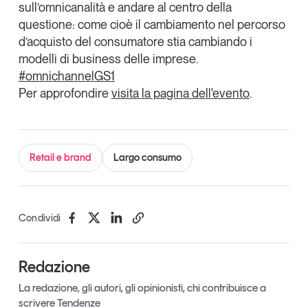
sull’omnicanalità e andare al centro della
Tendenze Journal
questione: come cioè il cambiamento nel percorso
La nostra newsletter nella tua email
d’acquisto del consumatore stia cambiando i
Iscriviti
modelli di business delle imprese.
#omnichannelGS1
Per approfondire
visita la pagina dell'evento
.
Retail e brand
Largo consumo
Condividi
Redazione
Un anno di
La redazione, gli autori, gli opinionisti, chi contribuisce a
Tendenze
2026
scrivere Tendenze