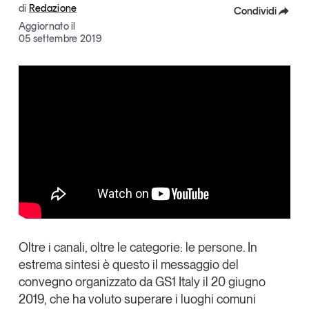
di
Redazione
Condividi
Articoli
Tutti gli studi e le ricerche
Aggiornato il
Opinioni
Facebook
05 settembre 2019
Dossier
X
Il Numero
Linkedin
Interviste
Comunicati stampa
Copia Link
Video
Podcast
Eventi e formazione
Tutti gli appuntamenti
Oltre i canali, oltre le categorie: le persone. In
Chi siamo
Newsletter
estrema sintesi è questo il messaggio del
Contatti
convegno organizzato da GS1 Italy il 20 giugno
2019, che ha voluto superare i luoghi comuni