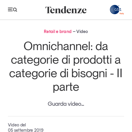
GS
Retail e brand
Video
Tendenze
Omnichannel: da
Economia e consumi
categorie di prodotti a
Innovazione
categorie di bisogni - II
Logistica
parte
Retail e brand
Sostenibilità
Guarda video...
Grandi temi
Video del
Magazine
Studi e ricerche
05 settembre 2019