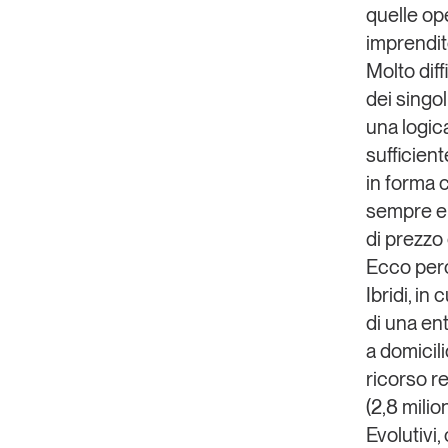
quelle ope
imprendito
Molto dif
dei singol
una logic
sufficient
in forma 
sempre e 
di prezzo
Ecco per
Ibridi
, in 
di una en
a domicili
ricorso r
(2,8 milioni
Ev
olutivi
,