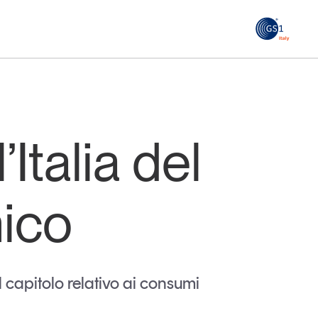
GS1
ità
Tendenze Journal
 le
La nostra newsletter nella tua email
’Italia del
Iscriviti
ico
 capitolo relativo ai consumi