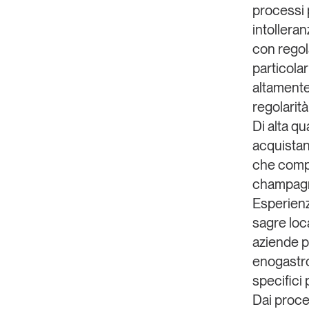
processi p
intolleran
con regolar
particolari
altamente
regolarità
Di alta qua
acquistano
che compra
champagne,
Esperienz
sagre loca
aziende pr
enogastro
specifici 
Dai proc