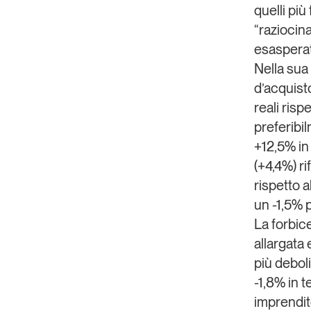
quelli più
“
raziocin
esasperat
Nella sua 
d’acquisto
reali risp
preferibil
+12,5% in 
(+4,4%) rif
rispetto a
un -1,5% p
La
forbice
allargata
e
più debol
-1,8% in t
imprendito