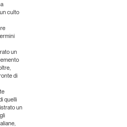
na
 un culto
ere
termini
trato un
ncremento
oltre,
ronte di
nte
i quelli
istrato un
gli
aliane,