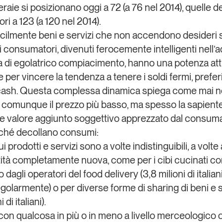
raie si posizionano oggi a 72 (a 76 nel 2014), quelle de
ri a 123 (a 120 nel 2014).
ficilmente beni e servizi che non accendono desideri s
i consumatori, divenuti ferocemente intelligenti nell’
a di egolatrico compiacimento, hanno una potenza att
e per vincere la tendenza a tenere i soldi fermi, prefe
cash. Questa complessa dinamica spiega come mai n
comunque il prezzo più basso, ma spesso la sapient
 e valore aggiunto soggettivo apprezzato dal consum
ché decollano consumi:
cui prodotti e servizi sono a volte indistinguibili, a volte 
tità completamente nuova, come per i cibi cucinati c
o dagli operatori del food delivery (3,8 milioni di italian
egolarmente) o per diverse forme di sharing di beni e s
 di italiani).
 con qualcosa in più o in meno a livello merceologico 