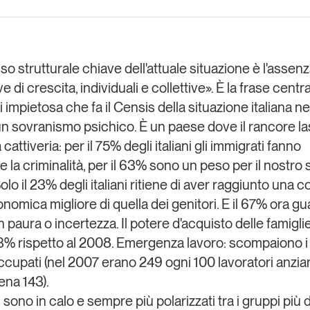
Eventi e formazione
Tutti gli
appuntamenti
so strutturale chiave dell'attuale situazione è l'assenz
e di crescita, individuali e collettive». È la frase centr
si impietosa che fa il Censis della
situazione italiana ne
Chi siamo
Newsletter
modo
un sovranismo psichico
. È un
paese dove il rancore las
Contatti
sumo e
 cattiveria
: per il 75% degli italiani gli immigrati fanno
 la criminalità, per il 63% sono un peso per il nostro 
olo il 23% degli italiani ritiene di aver raggiunto una 
Italy
omica migliore di quella dei genitori. E il 67% ora gua
 paura o incertezza. Il potere d'acquisto delle famigl
,3% rispetto al 2008. Emergenza lavoro: scompaiono i
occupati (nel 2007 erano 249 ogni 100 lavoratori anzian
na 143).
sono in calo e sempre più polarizzati tra i gruppi più 