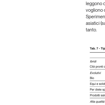
leggono co
vogliono 
Speriment
asiatici (s
tanto.