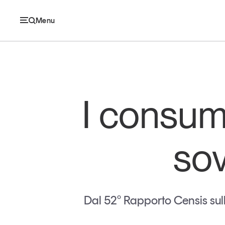
Menu
Ec
I consumi 
Economia e consumi
so
Innovazione
Logistica
Retail e brand
Dal 52° Rapporto Censis sull
Sostenibilità