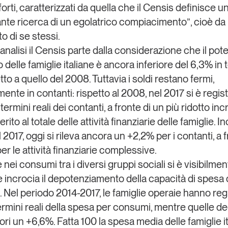
 forti, caratterizzati da quella che il Censis definisce u
ante ricerca di un egolatrico compiacimento
”
, cioè da
o di se stessi.
analisi il Censis parte dalla considerazione che il pot
 delle famiglie italiane è ancora inferiore del 6,3% in 
etto a quello del 2008. Tuttavia i soldi restano fermi,
mente in contanti: rispetto al 2008, nel 2017 si è regis
termini reali dei contanti, a fronte di un più ridotto i
erito al totale delle attività finanziarie delle famiglie. In
l 2017, oggi si rileva ancora un +2,2% per i contanti, a f
er le attività finanziarie complessive.
 nei consumi tra i diversi gruppi sociali si è visibilme
 incrocia il depotenziamento della capacità di spesa d
i. Nel periodo 2014-2017, le famiglie operaie hanno reg
ermini reali della spesa per consumi, mentre quelle de
ri un +6,6%. Fatta 100 la spesa media delle famiglie it