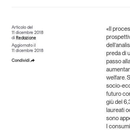
Grandi temi
Articolo del
«Il proces
11 dicembre 2018
prospettiv
di
Redazione
dell’anali
Aggiornato il
11 dicembre 2018
Tendenze è il magazine di GS1 Italy che racconta in 
preda di 
indipendente il cambiamento e le sfide del largo con
Condividi
passo alla
dell’economia a professionisti e consumatori
aumentare
Facebook
welfare. S
GS1 Italy
GS1 Italy
GS1 Italy
Tendenze
GS1 
X
socio-econ
futuro con
Linkedin
giù del 6
Copia Link
laureati 
sono appe
I consumi 