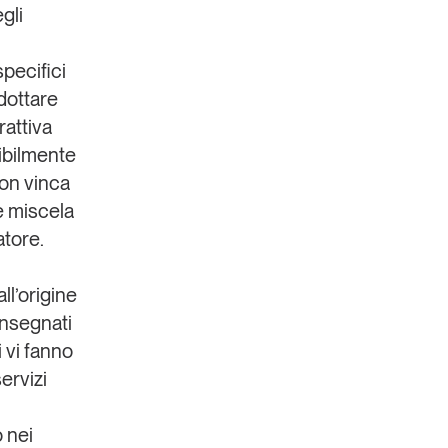
gli
pecifici
adottare
rattiva
ribilmente
on vinca
e miscela
atore.
all’origine
onsegnati
i vi fanno
ervizi
o nei