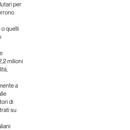
lutari per
corrono
e
) o quelli
n
he
,2 milioni
ità,
rmente a
lle
ori di
rati su
liani