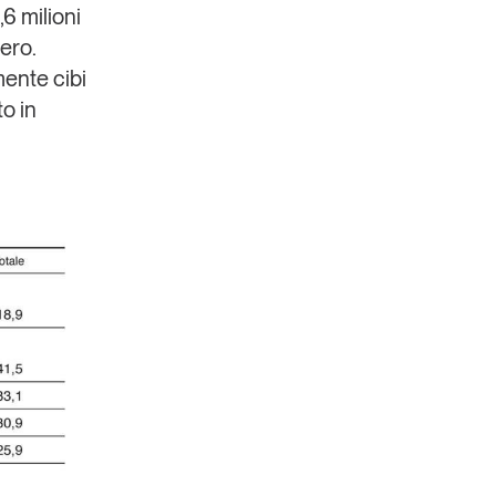
6 milioni
ero.
mente cibi
to in