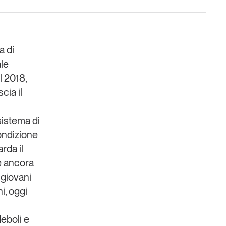
a di
ale
l 2018,
Un anno di
cia il
Tendenze
2026
sistema di
Leggi il magazine
condizione
rda il
ie ancora
 giovani
i, oggi
deboli e