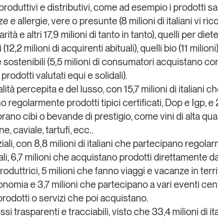
roduttivi e distributivi, come ad esempio i prodotti sa
ze e allergie, vere o presunte (8 milioni di italiani vi ri
ità e altri 17,9 milioni di tanto in tanto), quelli per diet
 (12,2 milioni di acquirenti abituali), quelli bio (11 milioni
 sostenibili (5,5 milioni di consumatori acquistano co
 prodotti valutati equi e solidali).
lit
à
percepita e del
lus
s
o
, con 15,7 milioni di italiani c
 regolarmente prodotti tipici certificati, Dop e Igp, e 2
no cibi o bevande di prestigio, come vini di alta qual
 caviale, tartufi, ecc..
iali
,
con 8,8 milioni di italiani che partecipano regola
li, 6,7 milioni che acquistano prodotti direttamente da
oduttrici, 5 milioni che fanno viaggi e vacanze in territ
nomia e 3,7 milioni che partecipano a vari eventi cent
prodotti o servizi che poi acquistano.
e
ssi
trasparenti e tracciabili
,
visto che 33,4 milioni di ita