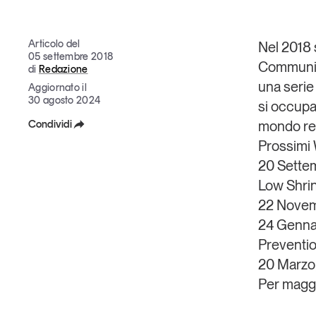
Grandi temi
Articolo del
Nel 2018 s
05 settembre 2018
Communit
di
Redazione
una serie 
Aggiornato il
30 agosto 2024
si occupan
Condividi
mondo ret
Tendenze è il magazine di GS1 Italy che racconta in 
indipendente il cambiamento e le sfide del largo con
Prossimi 
Facebook
dell’economia a professionisti e consumatori
20 Settem
X
Low Shrin
GS1 Italy
GS1 Italy
GS1 Italy
Tendenze
GS1 
22 Novemb
Linkedin
24 Gennai
Copia Link
Preventi
20 Marzo,
Per maggi