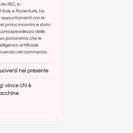
da IBC, in
 Italy e Accenture, ha
i appuntamenti con le
el primo incontro è stato
a consapevolezza delle
uovo panorama che le
telligenza artificiale
truendo nel commercio
muoversi nel presente
: vince chi è
macchine