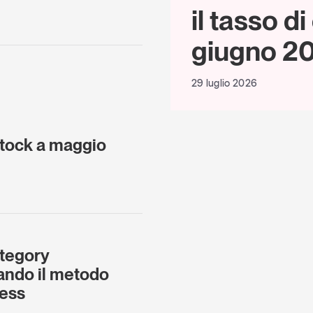
il tasso d
giugno 2
29 luglio 2026
-stock a maggio
ategory
ndo il metodo
ness