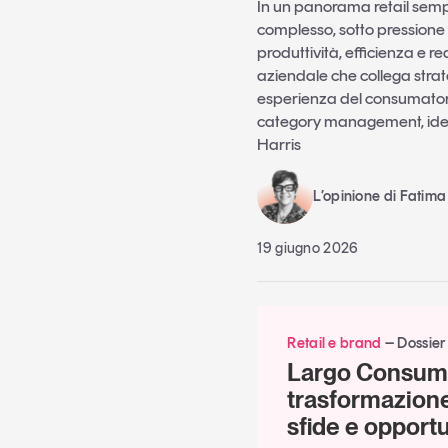
In un panorama retail semp
complesso, sotto pressione p
produttività, efficienza e re
aziendale che collega stra
esperienza del consumatore c
category management, idea
Harris
L’opinione di Fatima
19 giugno 2026
Retail e brand
Dossier
Largo Consumo
trasformazione 
sfide e opport