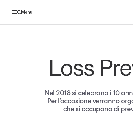
Menu
Ec
Loss Pre
Economia e consumi
Innovazione
Nel 2018 si celebrano i 10 an
Logistica
Per l’occasione verranno organ
che si occupano di preve
Retail e brand
Sostenibilità