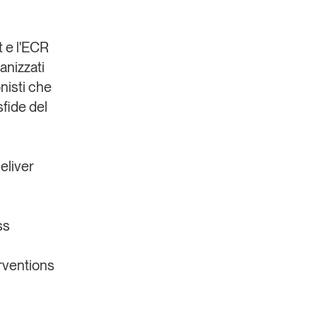
t
e l'
ECR
anizzati
onisti che
sfide del
Un anno di
Tendenze
2026
eliver
Leggi il magazine
ss
rventions