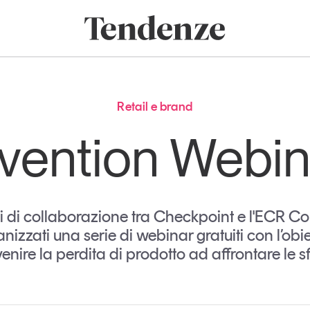
onomia e consumi
Innovazione
Logistica
Retail e brand
Sostenibil
Tendenze
Magazine
Studi e ricerche
Retail e brand
Articoli
Tutti gli studi e
vention Webin
ricerche
Opinioni
Dossier
Il Numero
Interviste
ni di collaborazione tra Checkpoint e l'ECR
Comunicati stampa
izzati una serie di webinar gratuiti con l’obiett
Video
nire la perdita di prodotto ad affrontare le sfi
Podcast