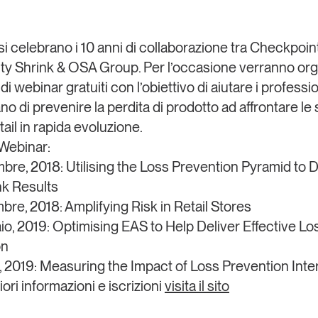
Eventi e formazione
Tutti gli
i celebrano i 10 anni di collaborazione tra
Checkpoin
appuntamenti
y Shrink & OSA Group.
Per l’occasione verranno org
di webinar gratuiti con l’obiettivo di aiutare i professi
o di prevenire la perdita di prodotto ad affrontare le 
Chi siamo
Newsletter
ail in rapida evoluzione.
modo
Contatti
sumo e
Webinar:
bre, 2018: Utilising the Loss Prevention Pyramid to D
k Results
Italy
re, 2018: Amplifying Risk in Retail Stores
o, 2019: Optimising EAS to Help Deliver Effective Lo
on
 2019: Measuring the Impact of Loss Prevention Inte
ori informazioni e iscrizioni
visita il sito