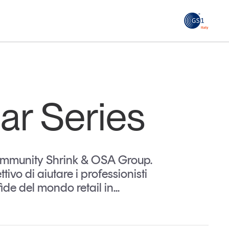
GS1
ità
Tendenze Journal
 le
La nostra newsletter nella tua email
ar Series
Iscriviti
 Community Shrink & OSA Group.
ivo di aiutare i professionisti
de del mondo retail in...