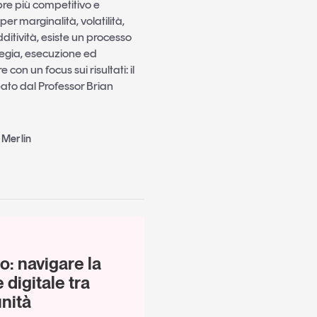
re più competitivo e
er marginalità, volatilità,
dditività, esiste un processo
tegia, esecuzione ed
on un focus sui risultati: il
to dal Professor Brian
 Merlin
: navigare la
digitale tra
unità