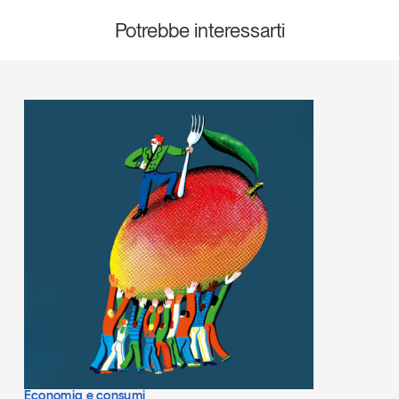
Leggi il magazine
Potrebbe interessarti
Tendenze è il magazine di GS1 Italy che racconta in
modo indipendente il cambiamento e le sfide del largo
consumo e dell’economia a professionisti e
consumatori
GS1 Italy
GS1 Italy
GS1 Italy
Tendenze
GS1 Italy
Economia e consumi