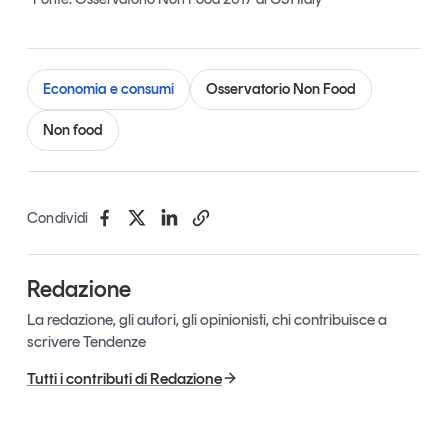
Tendenze Journal
La nostra newsletter nella tua email
Iscriviti
Economia e consumi
Osservatorio Non Food
Non food
Condividi
Redazione
La redazione, gli autori, gli opinionisti, chi contribuisce a
scrivere Tendenze
Tutti i contributi di Redazione
Un anno di
Tendenze
2026