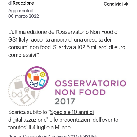
di
Redazione
Condividi
Articoli
Tutti gli studi e le ricerche
Aggiornato il
Opinioni
Facebook
06 marzo 2022
Dossier
X
L’ultima edizione dell’
Osservatorio Non Food di
Il Numero
GS1 Italy
racconta ancora di una crescita dei
Linkedin
Interviste
consumi non food. Si arriva a 102,5 miliardi di euro
Comunicati stampa
Copia Link
complessivi*.
Video
Podcast
Eventi e formazione
Tutti gli appuntamenti
Scarica subito lo "
Speciale 10 anni di
Chi siamo
Newsletter
digitaliazzazione
"
e le presentazioni dell'evento
Contatti
tenutosi il 4 luglio a Milano.
*Fonte: Osservatorio Non Food 2017 di GS1 Italy