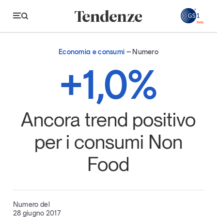
GS
Economia e consumi
Numero
Tendenze
+1,0%
Economia e consumi
Innovazione
Ancora trend positivo
Logistica
per i consumi Non
Retail e brand
Food
Sostenibilità
Grandi temi
Numero del
Magazine
Studi e ricerche
28 giugno 2017