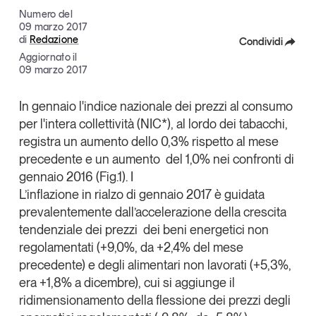
Articoli
Tutti gli studi e le ricerche
Numero del
09 marzo 2017
Opinioni
di
Redazione
Condividi
Dossier
Aggiornato il
Facebook
09 marzo 2017
Il Numero
Interviste
X
In gennaio l'indice nazionale dei prezzi al consumo
Comunicati stampa
per l'intera collettività (NIC*), al lordo dei tabacchi,
Linkedin
Video
registra un aumento dello 0,3% rispetto al mese
Copia Link
Podcast
precedente e un aumento del 1,0% nei confronti di
gennaio 2016 (Fig.1). I
L’inflazione in rialzo di gennaio 2017 è guidata
Eventi e formazione
prevalentemente dall’accelerazione della crescita
Tutti gli appuntamenti
tendenziale dei prezzi dei beni energetici non
regolamentati (+9,0%, da +2,4% del mese
precedente) e degli alimentari non lavorati (+5,3%,
Chi siamo
Newsletter
era +1,8% a dicembre), cui si aggiunge il
Contatti
ridimensionamento della flessione dei prezzi degli