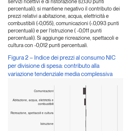
servizi ricettivi e di ristorazione (0,130 punti
Leggi il magazine
percentuali); si mantiene negativo il contributo dei
prezzi relativi a abitazione, acqua, elettricità e
combustibili (-0,055), comunicazioni (-.0,093 punti
percentuali) e per l’istruzione ( -0,011 punti
percentuali). Si aggiunge ricreazione, spettacoli e
Tendenze è il magazine di GS1 Italy che racconta in
cultura con -0,012 punti percentuali.
modo indipendente il cambiamento e le sfide del largo
consumo e dell’economia a professionisti e
Figura 2 – Indice dei prezzi al consumo NIC
consumatori
per divisione di spesa: contributo alla
variazione tendenziale media complessiva
GS1 Italy
GS1 Italy
GS1 Italy
Tendenze
GS1 Italy
Comunicazioni
Abitazione, acqua, elettricità e
combustibili
Ricreazione, spettacoli e cultura
Istruzione