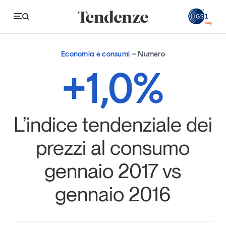
GS
Economia e consumi
Numero
Tendenze
+1,0%
Economia e consumi
Innovazione
L’indice tendenziale dei
Logistica
prezzi al consumo
Retail e brand
gennaio 2017 vs
Sostenibilità
gennaio 2016
Grandi temi
Magazine
Studi e ricerche