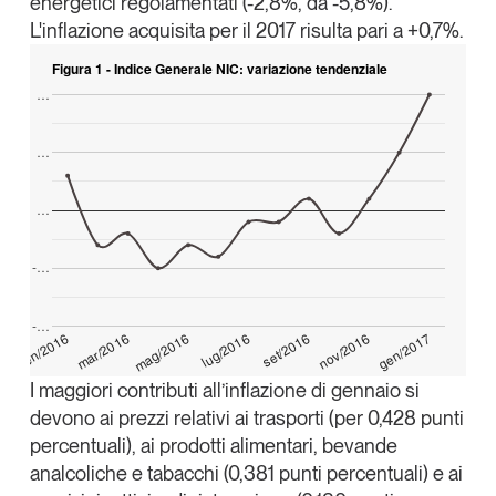
energetici regolamentati (-2,8%, da -5,8%).
Tendenze Journal
L'inflazione acquisita per il 2017 risulta pari a +0,7%.
La nostra newsletter nella tua email
Figura 1 - Indice Generale NIC: variazione tendenziale
Iscriviti
…
…
…
-…
-…
gen/2017
mar/2016
lug/2016
nov/2016
gen/2016
mag/2016
set/2016
I maggiori contributi all’inflazione di gennaio si
devono ai prezzi relativi ai trasporti (per 0,428 punti
Un anno di
percentuali), ai prodotti alimentari, bevande
Tendenze
2026
analcoliche e tabacchi (0,381 punti percentuali) e ai