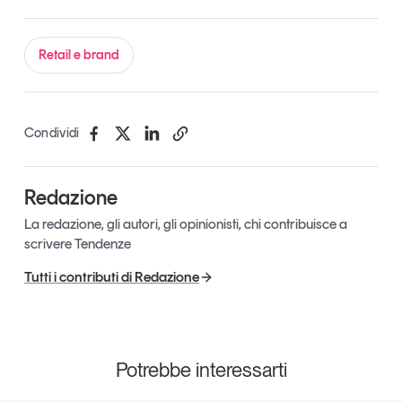
Leggi il magazine
Retail e brand
Tendenze è il magazine di GS1 Italy che racconta in
Condividi
modo indipendente il cambiamento e le sfide del largo
consumo e dell’economia a professionisti e
consumatori
Redazione
La redazione, gli autori, gli opinionisti, chi contribuisce a
GS1 Italy
GS1 Italy
GS1 Italy
Tendenze
scrivere Tendenze
GS1 Italy
Tutti i contributi di Redazione
Potrebbe interessarti