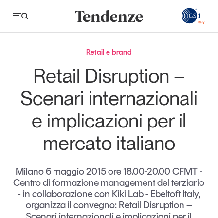
GS
Retail e brand
Tendenze
Retail Disruption –
Economia e consumi
Scenari internazionali
Innovazione
e implicazioni per il
Logistica
mercato italiano
Retail e brand
Sostenibilità
Milano 6 maggio 2015 ore 18.00-20.00 CFMT -
Grandi temi
Centro di formazione management del terziario
- in collaborazione con Kiki Lab - Ebeltoft Italy,
organizza il convegno: Retail Disruption –
Magazine
Studi e ricerche
Scenari internazionali e implicazioni per il