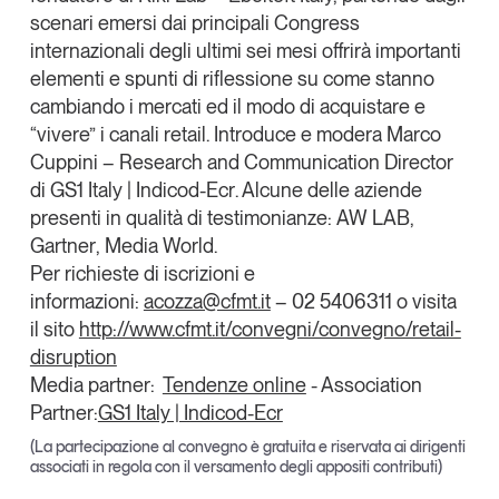
Tendenze Journal
scenari emersi dai principali Congress
internazionali degli ultimi sei mesi offrirà importanti
La nostra newsletter nella tua email
elementi e spunti di riflessione su come stanno
Iscriviti
cambiando i mercati ed il modo di acquistare e
“vivere” i canali retail
.
Introduce e modera
Marco
Cuppini
– Research and Communication Director
di
GS1 Italy | Indicod-Ecr
. Alcune delle aziende
presenti in qualità di testimonianze:
AW LAB
,
Gartner
,
Media World
.
Per richieste di iscrizioni e
informazioni:
acozza@cfmt.it
– 02 5406311 o visita
il sito
http://www.cfmt.it/convegni/convegno/retail-
disruption
Media partner:
Tendenze online
- Association
Partner:
GS1 Italy | Indicod-Ecr
Un anno di
(La partecipazione al convegno è gratuita e riservata ai dirigenti
associati in regola con il versamento degli appositi contributi)
Tendenze
2026