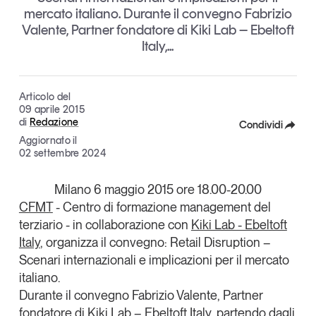
mercato italiano. Durante il convegno Fabrizio
Articoli
Tutti gli studi e le ricerche
Valente, Partner fondatore di Kiki Lab – Ebeltoft
Opinioni
Italy,...
Dossier
Il Numero
Interviste
Articolo del
09 aprile 2015
Comunicati stampa
di
Redazione
Condividi
Video
Aggiornato il
Facebook
02 settembre 2024
Podcast
X
Milano 6 maggio 2015 ore 18.00-20.00
Eventi e formazione
CFMT
- Centro di formazione management del
Linkedin
Tutti gli appuntamenti
terziario - in collaborazione con
Kiki Lab - Ebeltoft
Copia Link
Italy
, organizza il convegno:
Retail Disruption –
Scenari internazionali e implicazioni per il mercato
Chi siamo
Newsletter
italiano.
Contatti
Durante il convegno
Fabrizio Valente
, Partner
fondatore di Kiki Lab – Ebeltoft Italy, partendo dagli