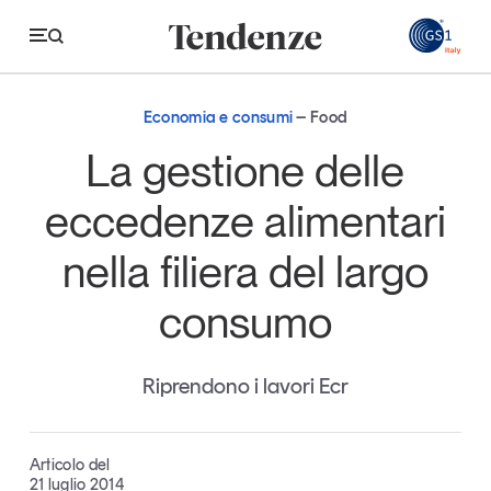
GS
Economia e consumi
Food
Tendenze
La gestione delle
Economia e consumi
eccedenze alimentari
Innovazione
nella filiera del largo
Logistica
consumo
Retail e brand
Sostenibilità
Riprendono i lavori Ecr
Grandi temi
Articolo del
Magazine
Studi e ricerche
21 luglio 2014