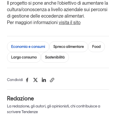
Il progetto si pone anche l’obiettivo di aumentare la
Leggi il magazine
cultura/conoscenza a livello aziendale sui percorsi
di gestione delle eccedenze alimentari.
Per maggiori informazioni
visita il sito
Tendenze è il magazine di GS1 Italy che racconta in
modo indipendente il cambiamento e le sfide del largo
Economia e consumi
Spreco alimentare
Food
consumo e dell’economia a professionisti e
consumatori
Largo consumo
Sostenibilità
GS1 Italy
GS1 Italy
GS1 Italy
Tendenze
GS1 Italy
Condividi
Redazione
La redazione, gli autori, gli opinionisti, chi contribuisce a
scrivere Tendenze