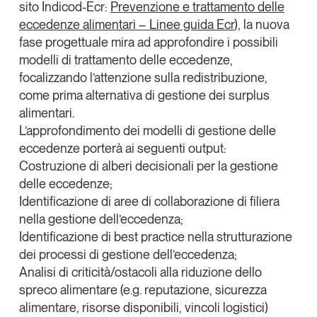
sito Indicod-Ecr:
Prevenzione e trattamento delle
Tendenze Journal
eccedenze alimentari – Linee guida Ecr
), la nuova
La nostra newsletter nella tua email
fase progettuale mira ad approfondire i possibili
Iscriviti
modelli di trattamento delle eccedenze,
focalizzando l’attenzione sulla redistribuzione,
come prima alternativa di gestione dei surplus
alimentari.
L’approfondimento dei modelli di gestione delle
eccedenze porterà ai seguenti output:
Costruzione di alberi decisionali per la gestione
delle eccedenze;
Identificazione di aree di collaborazione di filiera
nella gestione dell’eccedenza;
Identificazione di best practice nella strutturazione
dei processi di gestione dell’eccedenza;
Analisi di criticità/ostacoli alla riduzione dello
Un anno di
spreco alimentare (e.g. reputazione, sicurezza
Tendenze
2026
alimentare, risorse disponibili, vincoli logistici)