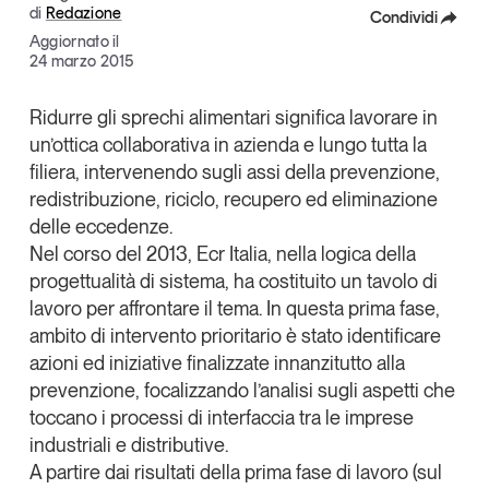
di
Redazione
Condividi
Articoli
Tutti gli studi e le ricerche
Aggiornato il
Opinioni
Facebook
24 marzo 2015
Dossier
X
Il Numero
Ridurre gli sprechi alimentari significa lavorare in
un’ottica collaborativa in azienda e lungo tutta la
Linkedin
Interviste
filiera, intervenendo sugli assi della prevenzione,
Comunicati stampa
Copia Link
redistribuzione, riciclo, recupero ed eliminazione
Video
delle eccedenze.
Podcast
Nel corso del 2013, Ecr Italia, nella logica della
progettualità di sistema, ha costituito un tavolo di
lavoro per affrontare il tema. In questa prima fase,
Eventi e formazione
ambito di intervento prioritario è stato identificare
Tutti gli appuntamenti
azioni ed iniziative finalizzate innanzitutto alla
prevenzione, focalizzando l’analisi sugli aspetti che
Chi siamo
Newsletter
toccano i processi di interfaccia tra le imprese
industriali e distributive.
Contatti
A partire dai risultati della prima fase di lavoro (sul