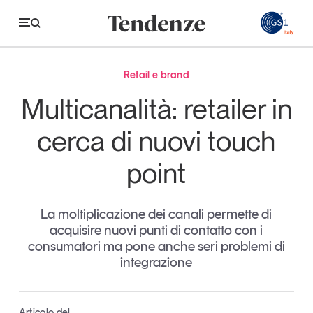
GS
Retail e brand
Tendenze
Multicanalità: retailer in
Economia e consumi
cerca di nuovi touch
Innovazione
point
Logistica
Retail e brand
La moltiplicazione dei canali permette di
acquisire nuovi punti di contatto con i
Sostenibilità
consumatori ma pone anche seri problemi di
Grandi temi
integrazione
Magazine
Studi e ricerche
Articolo del