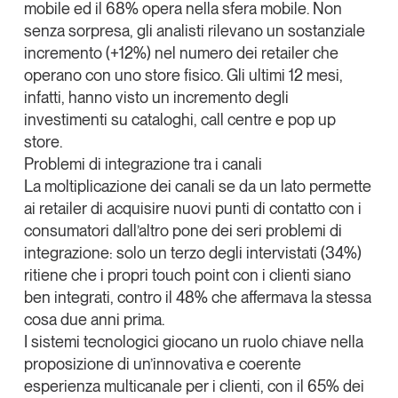
mobile ed il
68% opera nella sfera mobile
. Non
Leggi il magazine
senza sorpresa, gli analisti rilevano un sostanziale
incremento
(+12%)
nel numero dei retailer che
operano con uno
store fisico
. Gli ultimi 12 mesi,
infatti, hanno visto un incremento degli
investimenti su cataloghi, call centre e pop up
Tendenze è il magazine di GS1 Italy che racconta in
store.
modo indipendente il cambiamento e le sfide del largo
Problemi di integrazione tra i canali
consumo e dell’economia a professionisti e
consumatori
La moltiplicazione dei canali se da un lato permette
ai retailer di acquisire nuovi punti di contatto con i
GS1 Italy
GS1 Italy
GS1 Italy
Tendenze
consumatori dall’altro pone dei
seri problemi di
integrazione
: solo un terzo degli intervistati (34%)
GS1 Italy
ritiene che i propri touch point con i clienti siano
ben integrati, contro il 48% che affermava la stessa
cosa due anni prima.
I
sistemi tecnologici giocano un ruolo chiave
nella
proposizione di un’innovativa e coerente
esperienza multicanale per i clienti, con il 65% dei