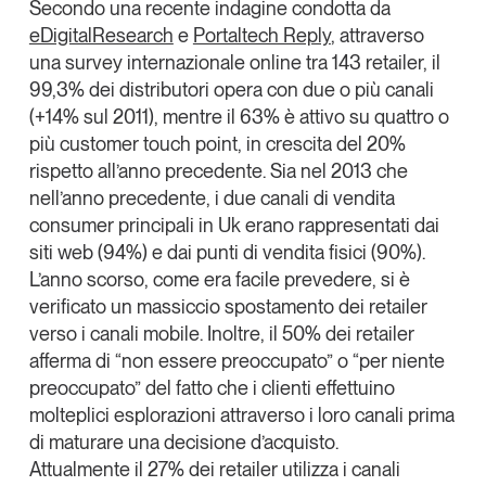
Secondo una recente indagine condotta da
Tendenze Journal
eDigitalResearch
e
Portaltech Reply
, attraverso
La nostra newsletter nella tua email
una survey internazionale online tra 143 retailer, il
Iscriviti
99,3% dei distributori
opera con due o più canali
(+14% sul 2011), mentre il
63%
è attivo su quattro o
più customer touch point, in crescita del 20%
rispetto all’anno precedente. Sia nel
2013
che
nell’anno precedente, i due canali di vendita
consumer principali in
Uk
erano rappresentati dai
siti web (94%)
e dai
punti di vendita fisici (90%)
.
L’anno scorso, come era facile prevedere, si è
verificato un
massiccio spostamento dei retailer
verso i canali mobile
. Inoltre, il 50% dei retailer
afferma di “non essere preoccupato” o “per niente
preoccupato” del fatto che i clienti effettuino
molteplici esplorazioni attraverso i loro canali prima
Un anno di
di maturare una decisione d’acquisto.
Tendenze
2026
Attualmente il 27% dei retailer utilizza i canali