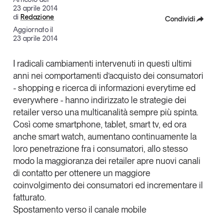
23 aprile 2014
Articoli
Tutti gli studi e le ricerche
di
Redazione
Condividi
Opinioni
Aggiornato il
Dossier
Facebook
23 aprile 2014
Il Numero
X
I radicali cambiamenti intervenuti in questi ultimi
Interviste
anni nei comportamenti d’acquisto dei consumatori
Linkedin
Comunicati stampa
- shopping e ricerca di informazioni everytime ed
Video
Copia Link
everywhere - hanno indirizzato le
strategie dei
Podcast
retailer
verso una multicanalità sempre più spinta.
Così come smartphone, tablet, smart tv, ed ora
anche smart watch, aumentano continuamente la
Eventi e formazione
loro penetrazione fra i consumatori, allo stesso
Tutti gli appuntamenti
modo la maggioranza dei retailer apre
nuovi canali
di contatto
per ottenere un maggiore
Chi siamo
Newsletter
coinvolgimento dei consumatori ed incrementare il
fatturato.
Contatti
Spostamento verso il canale mobile