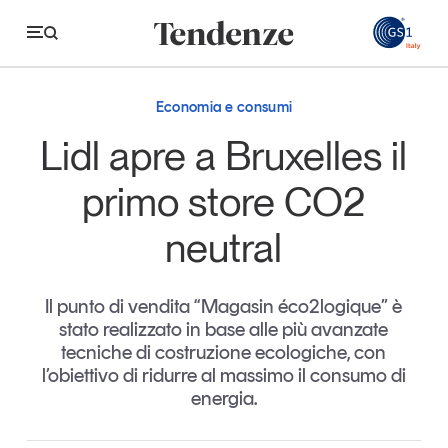
GS
Economia e consumi
Tendenze
Lidl apre a Bruxelles il
Economia e consumi
primo store CO2
Innovazione
neutral
Logistica
Retail e brand
Il punto di vendita “Magasin éco2logique” è
stato realizzato in base alle più avanzate
Sostenibilità
tecniche di costruzione ecologiche, con
Grandi temi
l’obiettivo di ridurre al massimo il consumo di
energia.
Magazine
Studi e ricerche