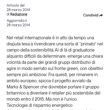
Articoli
Tutti gli studi e le ricerche
Articolo del
28 marzo 2014
Opinioni
di
Redazione
Condividi
Dossier
Aggiornato il
Facebook
28 marzo 2014
Il Numero
Interviste
X
Nel
retail internazionale
è in atto da tempo una
Comunicati stampa
disputa tesa a rivendicare una sorta di “primato” nel
Linkedin
Video
campo della
sostenibilità
. Al di là di graduatorie
Copia Link
Podcast
alquanto difficili da determinare, emerge una chiara
volontà da parte dei grandi gruppi distributivi di
agire in modo serrato sul fronte green, con obiettivi
Eventi e formazione
sempre più ambiziosi. Fra questi, per rimanere in
Tutti gli appuntamenti
ambito europeo, spicca il progetto avviato da
Marks & Spencer
che dovrebbe portare il gruppo
Chi siamo
Newsletter
britannico a diventare
il retailer più sostenibile del
mondo entro il 2015
. Ma non è l’unico.
Contatti
Tecnologie di risparmio energetico