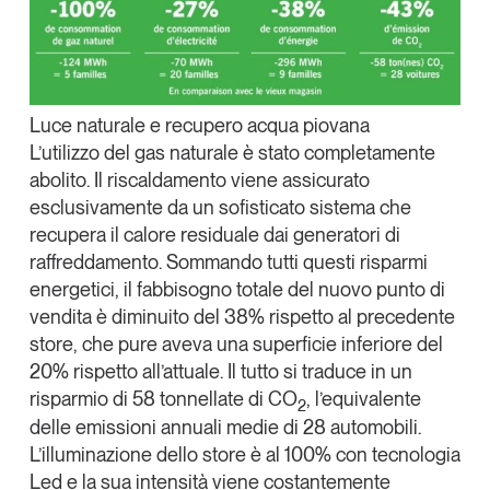
Leggi il magazine
Luce naturale e recupero acqua piovana
L’utilizzo del
gas naturale è stato completamente
Tendenze è il magazine di GS1 Italy che racconta in
abolito
. Il riscaldamento viene assicurato
modo indipendente il cambiamento e le sfide del largo
consumo e dell’economia a professionisti e
esclusivamente da un sofisticato sistema che
consumatori
recupera il calore residuale dai generatori di
raffreddamento. Sommando tutti questi risparmi
GS1 Italy
GS1 Italy
GS1 Italy
Tendenze
energetici, il
fabbisogno totale
del nuovo punto di
GS1 Italy
vendita
è diminuito del 38%
rispetto al precedente
store, che pure aveva una superficie inferiore del
20% rispetto all’attuale. Il tutto si traduce in un
risparmio di 58 tonnellate di CO
, l’equivalente
2
delle
emissioni annuali medie di 28 automobili
.
L’
illuminazione
dello store è al
100% con tecnologia
Led
e la sua intensità viene costantemente