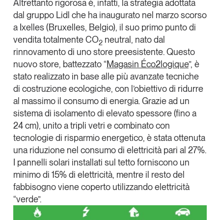
Altrettanto rigorosa è, infatti, la strategia adottata
Tendenze Journal
dal gruppo
Lidl
che ha inaugurato nel marzo scorso
La nostra newsletter nella tua email
a Ixelles (Bruxelles, Belgio), il suo primo punto di
vendita totalmente
CO
neutral,
nato dal
Iscriviti
2
rinnovamento di uno store preesistente. Questo
nuovo store, battezzato “
Magasin Éco2logique
”, è
stato realizzato in base alle più avanzate
tecniche
di costruzione ecologiche, con l’obiettivo di ridurre
al massimo il consumo di energia
. Grazie ad un
sistema di isolamento di elevato spessore (fino a
24 cm), unito a tripli vetri e combinato con
tecnologie di risparmio energetico, è stata ottenuta
una
riduzione nel consumo di elettricità pari al 27%
.
I pannelli solari installati sul tetto forniscono un
minimo di 15% di elettricità, mentre il resto del
fabbisogno viene coperto utilizzando elettricità
Un anno di
“verde”.
Tendenze
2026