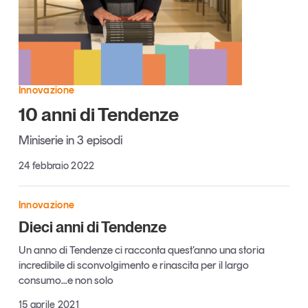
Articoli
Tutti gli studi e le ricerche
Opinioni
Dossier
Il Numero
Innovazione
Interviste
10 anni di Tendenze
Comunicati stampa
Video
Miniserie in 3 episodi
Podcast
24 febbraio 2022
Eventi e formazione
Innovazione
Tutti gli appuntamenti
Dieci anni di Tendenze
Un anno di Tendenze ci racconta quest’anno una storia
Chi siamo
Newsletter
incredibile di sconvolgimento e rinascita per il largo
consumo…e non solo
Contatti
15 aprile 2021