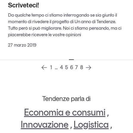
Scriveteci!
Leggi il magazine
Da qualche tempo ci stiamo interrogando se sia giunto il
momento di rivedere il progetto di Un anno di Tendenze.
Tutto però si può migliorare. Noi ci stiamo pensando, ma ci
piacerebbe ricevere le vostre opinioni
Tendenze è il magazine di GS1 Italy che racconta in
27 marzo 2019
modo indipendente il cambiamento e le sfide del largo
consumo e dell’economia a professionisti e
consumatori
1
...
4
5
6
7
8
GS1 Italy
GS1 Italy
GS1 Italy
Tendenze
GS1 Italy
Tendenze parla di
Economia e consumi
,
Innovazione
,
Logistica
,