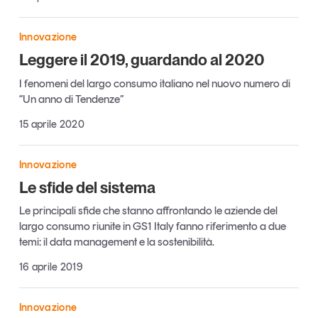
Tendenze Journal
La nostra newsletter nella tua email
Innovazione
Iscriviti
Leggere il 2019, guardando al 2020
I fenomeni del largo consumo italiano nel nuovo numero di
“Un anno di Tendenze”
15 aprile 2020
Innovazione
Le sfide del sistema
Le principali sfide che stanno affrontando le aziende del
largo consumo riunite in GS1 Italy fanno riferimento a due
temi: il data management e la sostenibilità.
16 aprile 2019
Un anno di
Tendenze
2026
Innovazione