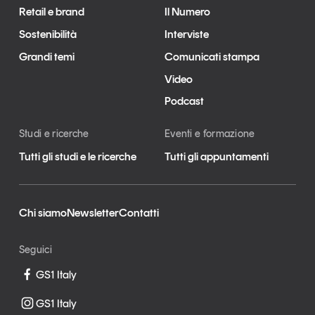
Retail e brand
Il Numero
Sostenibilità
Interviste
Grandi temi
Comunicati stampa
Video
Podcast
Studi e ricerche
Eventi e formazione
Tutti gli studi e le ricerche
Tutti gli appuntamenti
Chi siamo
Newsletter
Contatti
Seguici
GS1 Italy
GS1 Italy