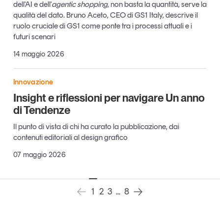
dell'AI e dell'
agentic shopping
, non basta la quantità, serve la
Tendenze Journal
qualità del dato. Bruno Aceto, CEO di GS1 Italy, descrive il
La nostra newsletter nella tua email
ruolo cruciale di GS1 come ponte tra i processi attuali e i
futuri scenari
Iscriviti
14 maggio 2026
Innovazione
Insight e riflessioni per navigare Un anno
di Tendenze
Il punto di vista di chi ha curato la pubblicazione, dai
contenuti editoriali al design grafico
07 maggio 2026
1
2
3
...
8
Un anno di
Tendenze
2026