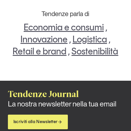
Leggi il magazine
Tendenze parla di
Economia e consumi
,
Innovazione
,
Logistica
,
Tendenze è il magazine di GS1 Italy che racconta in
Retail e brand
,
Sostenibilità
modo indipendente il cambiamento e le sfide del largo
consumo e dell’economia a professionisti e
consumatori
GS1 Italy
GS1 Italy
GS1 Italy
Tendenze
GS1 Italy
Tendenze Journal
La nostra newsletter nella tua email
Iscriviti alla Newsletter