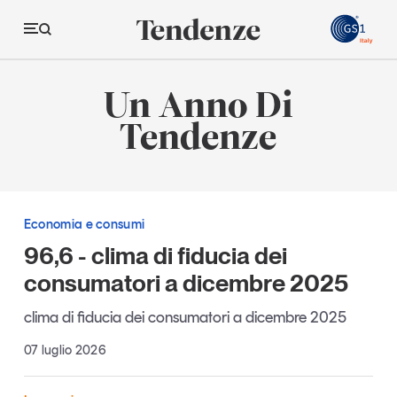
GS
Un Anno Di
Tendenze
Tendenze
Economia e consumi
Innovazione
Economia e consumi
Logistica
96,6 - clima di fiducia dei
Retail e brand
consumatori a dicembre 2025
Sostenibilità
clima di fiducia dei consumatori a dicembre 2025
Grandi temi
07 luglio 2026
Magazine
Studi e ricerche