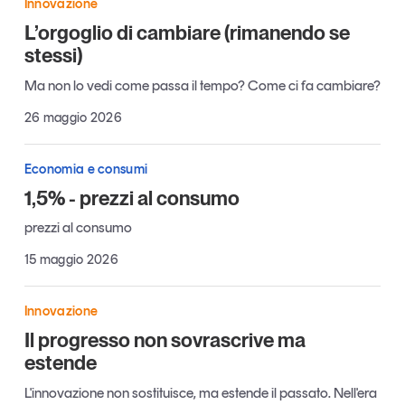
Innovazione
Articoli
Tutti gli studi e le ricerche
L’orgoglio di cambiare (rimanendo se
Opinioni
stessi)
Dossier
Ma non lo vedi come passa il tempo? Come ci fa cambiare?
Il Numero
26 maggio 2026
Interviste
Comunicati stampa
Economia e consumi
Video
1,5% - prezzi al consumo
Podcast
prezzi al consumo
Eventi e formazione
15 maggio 2026
Tutti gli appuntamenti
Innovazione
Il progresso non sovrascrive ma
Chi siamo
Newsletter
estende
Contatti
L'innovazione non sostituisce, ma estende il passato. Nell'era