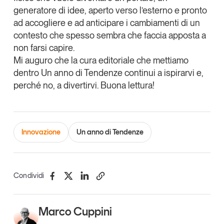
generatore di idee, aperto verso l’esterno e pronto
Leggi il magazine
ad accogliere e ad anticipare i cambiamenti di un
contesto che spesso sembra che faccia apposta a
non farsi capire.
Mi auguro che la cura editoriale che mettiamo
dentro Un anno di Tendenze continui a ispirarvi e,
Tendenze è il magazine di GS1 Italy che racconta in
modo indipendente il cambiamento e le sfide del largo
perché no, a divertirvi. Buona lettura!
consumo e dell’economia a professionisti e
consumatori
GS1 Italy
GS1 Italy
GS1 Italy
Tendenze
Innovazione
Un anno di Tendenze
GS1 Italy
Condividi
Marco Cuppini