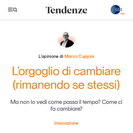
GS
Tendenze
Economia e consumi
L’opinione di
Marco Cuppini
Innovazione
L’orgoglio di cambiare
Logistica
(rimanendo se stessi)
Retail e brand
Sostenibilità
Ma non lo vedi come passa il tempo? Come ci
fa cambiare?
Grandi temi
Innovazione
Magazine
Studi e ricerche