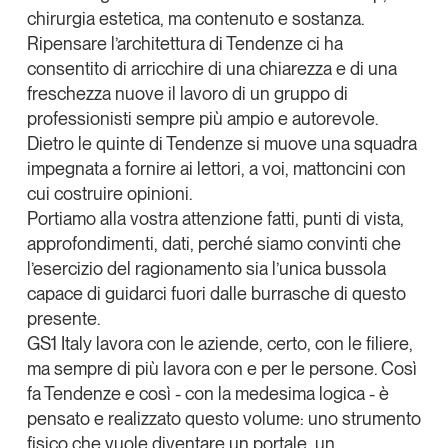
Tendenze Journal
chirurgia estetica, ma contenuto e sostanza.
Ripensare l’architettura di Tendenze ci ha
La nostra newsletter nella tua email
consentito di arricchire di una chiarezza e di una
Iscriviti
freschezza nuove il lavoro di un gruppo di
professionisti sempre più ampio e autorevole.
Dietro le quinte di Tendenze si muove una squadra
impegnata a fornire ai lettori, a voi, mattoncini con
cui costruire opinioni.
Portiamo alla vostra attenzione fatti, punti di vista,
approfondimenti, dati, perché siamo convinti che
l’esercizio del ragionamento sia l’unica bussola
capace di guidarci fuori dalle burrasche di questo
presente.
GS1 Italy lavora con le aziende, certo, con le filiere,
ma sempre di più lavora con e per le persone. Così
fa Tendenze e così - con la medesima logica - è
Un anno di
pensato e realizzato questo volume: uno strumento
Tendenze
2026
fisico che vuole diventare un portale, un