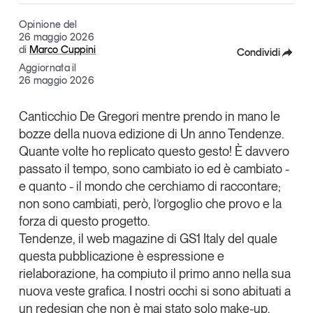
Articoli
Tutti gli studi e le ricerche
Opinione del
Opinioni
26 maggio 2026
di
Marco Cuppini
Condividi
Dossier
Aggiornata il
Il Numero
Facebook
26 maggio 2026
Interviste
X
Comunicati stampa
Canticchio De Gregori mentre prendo in mano le
bozze della nuova edizione di Un anno Tendenze.
Linkedin
Video
Quante volte ho replicato questo gesto! È davvero
Podcast
Copia Link
passato il tempo, sono cambiato io ed è cambiato -
e quanto - il mondo che cerchiamo di raccontare;
Eventi e formazione
non sono cambiati, però, l’orgoglio che provo e la
Tutti gli appuntamenti
forza di questo progetto.
Tendenze, il web magazine di GS1 Italy del quale
questa pubblicazione è espressione e
Chi siamo
Newsletter
rielaborazione, ha compiuto il primo anno nella sua
Contatti
nuova veste grafica. I nostri occhi si sono abituati a
un redesign che non è mai stato solo make-up,