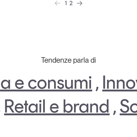
1
2
Tendenze parla di
a e consumi
,
Inno
,
Retail e brand
,
So