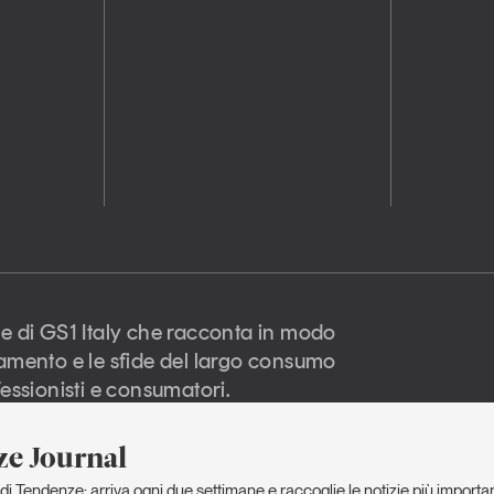
e di GS1 Italy che racconta in modo
amento e le sfide del largo consumo
essionisti e consumatori.
e Journal
di Tendenze: arriva ogni due settimane e raccoglie le notizie più importanti
 diritti riservati -
Privacy
Informativa
Discla