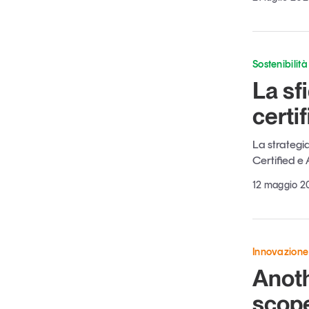
Sostenibilità
La sf
certif
La strategi
Certified e 
12 maggio 2
Innovazione
Anothe
scope