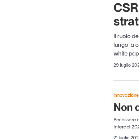
CSRD
stra
Il ruolo d
lungo la c
white pap
29 luglio 20
Innovazione
Non d
Per essere c
Interact 20
21 luglio 20