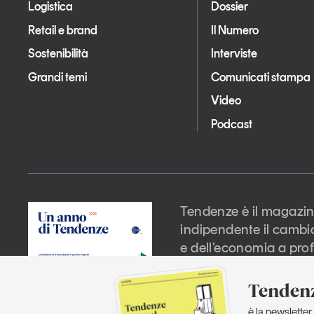
Logistica
Dossier
Retail e brand
Il Numero
Sostenibilità
Interviste
Grandi temi
Comunicati stampa
Video
Podcast
Tendenze è il magazin
indipendente il cambi
e dell’economia a prof
Tendenz
è la newsletter 
Copyright 2026 © GS1 Italy. Tutti i