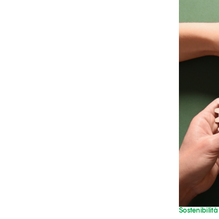
Grandi temi
Tendenze è il magazine di GS1 Italy che racconta in 
indipendente il cambiamento e le sfide del largo con
dell’economia a professionisti e consumatori
GS1 Italy
GS1 Italy
GS1 Italy
Tendenze
GS1 
Sostenibilità