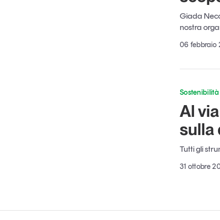
Giada Necci
nostra orga
06 febbraio
Sostenibilità
Al vi
sulla
Tutti gli st
31 ottobre 2