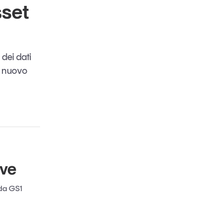
sset
 dei dati
el nuovo
ive
 da GS1