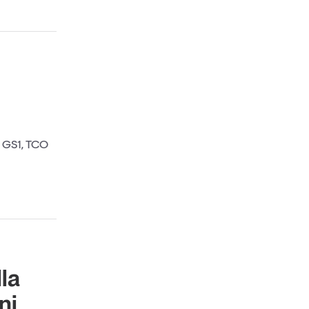
di GS1, TCO
lla
ni