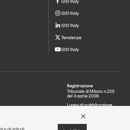
GS1 Italy
GS1 Italy
GS1 Italy
Tendenze
GS1 Italy
Registrazione
Tribunale di Milano n.235
del 4 aprile 2006
Luogo di pubblicazione
Milano
 e gli articoli
imer
Dichiarazione di