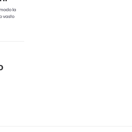
 modo la
o vasto
o