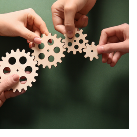
Eventi e formazione
Tutti gli
appuntamenti
Chi siamo
Newsletter
modo
Contatti
sumo e
Italy