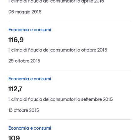
il clima di fiducia dei consumatori a aprile 2016
Articoli
Tutti gli studi e le ricerche
06 maggio 2016
Opinioni
Dossier
Economia e consumi
Il Numero
116,9
Interviste
il clima di fiducia dei consumatori a ottobre 2015
Comunicati stampa
Video
29 ottobre 2015
Podcast
Economia e consumi
112,7
Eventi e formazione
Tutti gli appuntamenti
il clima di fiducia dei consumatori a settembre 2015
13 ottobre 2015
Chi siamo
Newsletter
Contatti
Economia e consumi
109