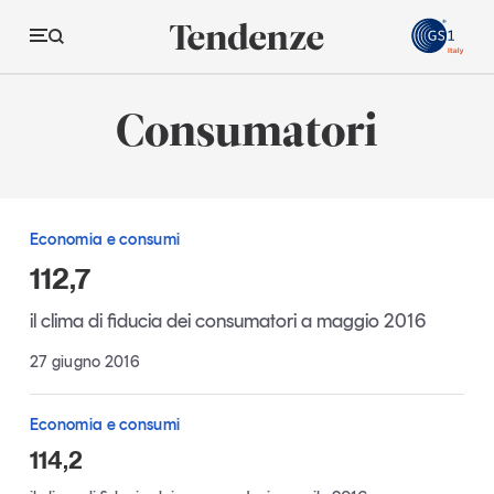
GS
Consumatori
Tendenze
Economia e consumi
Economia e consumi
Innovazione
112,7
Logistica
il clima di fiducia dei consumatori a maggio 2016
Retail e brand
27 giugno 2016
Sostenibilità
Grandi temi
Economia e consumi
114,2
Magazine
Studi e ricerche