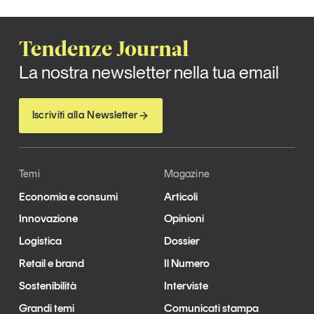
Leggi il magazine
Tendenze Journal
La nostra newsletter nella tua email
Tendenze è il magazine di GS1 Italy che racconta in
Iscriviti alla Newsletter
modo indipendente il cambiamento e le sfide del largo
consumo e dell’economia a professionisti e
consumatori
Temi
Magazine
GS1 Italy
GS1 Italy
GS1 Italy
Tendenze
Economia e consumi
Articoli
GS1 Italy
Innovazione
Opinioni
Logistica
Dossier
Retail e brand
Il Numero
Sostenibilità
Interviste
Grandi temi
Comunicati stampa