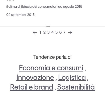
Tendenze Journal
il clima di fiducia dei consumatori ad agosto 2015
La nostra newsletter nella tua email
04 settembre 2015
Iscriviti
1
2
3
4
5
6
7
Tendenze parla di
Economia e consumi
,
Innovazione
,
Logistica
,
Retail e brand
,
Sostenibilità
Un anno di
Tendenze
2026