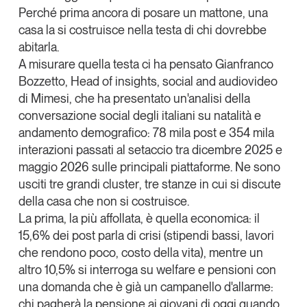
Tendenze Journal
Perché prima ancora di posare un mattone, una
casa la si costruisce nella testa di chi dovrebbe
La nostra newsletter nella tua email
abitarla.
Iscriviti
A misurare quella testa ci ha pensato
Gianfranco
Bozzetto,
Head of insights, social and audiovideo
di
Mimesi
, che
ha presentato un'analisi della
conversazione social degli italiani su natalità e
andamento demografico
: 78 mila post e 354 mila
interazioni passati al setaccio tra dicembre 2025 e
maggio 2026 sulle principali piattaforme. Ne sono
usciti
tre grandi cluster
, tre stanze in cui si discute
della casa che non si costruisce.
La prima, la più affollata, è quella
economica
: il
15,6% dei post parla di crisi (stipendi bassi, lavori
che rendono poco, costo della vita), mentre un
altro 10,5% si interroga su welfare e pensioni con
Un anno di
una domanda che è già un campanello d'allarme:
Tendenze
2026
chi pagherà la pensione ai giovani di oggi quando