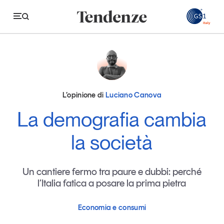
GS
Tendenze
Economia e consumi
L’opinione di
Luciano Canova
Innovazione
La demografia cambia
Logistica
la società
Retail e brand
Sostenibilità
Un cantiere fermo tra paure e dubbi: perché
l’Italia fatica a posare la prima pietra
Grandi temi
Economia e consumi
Magazine
Studi e ricerche