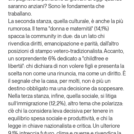
saranno anziani? Sono le fondamenta che
Leggi il magazine
traballano.
La seconda stanza, quella
culturale
, è anche la più
rumorosa. Il tema "donna e maternità" (14,1%)
spacca la community in due: da un lato chi
rivendica diritti, emancipazione e parità, dall'altro
Tendenze è il magazine di GS1 Italy che racconta in
modo indipendente il cambiamento e le sfide del largo
posizioni di stampo vetero-tradizionalista. Accanto,
consumo e dell’economia a professionisti e
un sorprendente 6% dedicato a "childfree e
consumatori
libertà": chi dichiara di non volere figli e presenta la
scelta non come una rinuncia, ma come un diritto. È
GS1 Italy
GS1 Italy
GS1 Italy
Tendenze
il segnale che la casa, per molti, non è più un
GS1 Italy
destino obbligato ma una decisione da soppesare.
Nella terza stanza, infine, quella
sociale
, si litiga
sull’immigrazione (12,2%), altro tema che polarizza:
c'è chi la considera leva decisiva per tenere in
equilibrio spesa sociale e produttività, e chi la
legge in chiave nazionalista e critica. Un ulteriore
9,1% intreccia futuro, clima e guerre e rivendica la