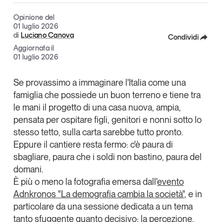
Articoli
Tutti gli studi e le ricerche
Opinione del
Opinioni
01 luglio 2026
di
Luciano Canova
Condividi
Dossier
Aggiornata il
Il Numero
Facebook
01 luglio 2026
Interviste
X
Comunicati stampa
Se provassimo a immaginare l'Italia come una
famiglia che possiede un buon terreno e tiene tra
Linkedin
Video
le mani il progetto di una casa nuova, ampia,
Podcast
Copia Link
pensata per ospitare figli, genitori e nonni sotto lo
stesso tetto, sulla carta sarebbe tutto pronto.
Eventi e formazione
Eppure il cantiere resta fermo: c'è paura di
Tutti gli appuntamenti
sbagliare, paura che i soldi non bastino, paura del
domani.
È più o meno la fotografia emersa dall'
evento
Chi siamo
Newsletter
Adnkronos "La demografia cambia la società"
, e in
Contatti
particolare da una sessione dedicata a un tema
tanto sfuggente quanto decisivo:
la percezione.