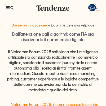
GS
Netcomm Forum 2026: il commercio digitale 
Netcomm Forum 2026: il commercio digitale entra in una nu
Dossier di Innovazione
E-commerce e marketplace
Tendenze
Dall’attenzione agli algoritmi: come l’IA sta
riscrivendo il commercio digitale
Economia e consumi
Il Netcomm Forum 2026 sottolinea che l'intelligenza
Innovazione
artificiale sta cambiando radicalmente il commercio
Logistica
digitale, spostando il customer journey dalla ricerca
autonoma alla "scelta assistita" tramite agenti
Retail e brand
intermediari. Questo impatto ridefinisce marketing,
pricing, customer experience e le logiche competitive
Sostenibilità
dell'e-commerce, evidenziando la centralità di
Grandi temi
metadata e qualità del dato.
Magazine
Studi e ricerche
Netcomm Forum 2026: il commercio digitale entra