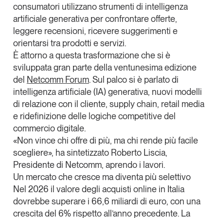
consumatori utilizzano strumenti di intelligenza
Leggi il magazine
artificiale generativa
per confrontare offerte,
leggere recensioni, ricevere suggerimenti e
orientarsi tra prodotti e servizi.
È attorno a questa trasformazione che si è
sviluppata gran parte della ventunesima edizione
Tendenze è il magazine di GS1 Italy che racconta in
del
Netcomm Forum
. Sul palco si è parlato di
modo indipendente il cambiamento e le sfide del largo
consumo e dell’economia a professionisti e
intelligenza artificiale (IA) generativa, nuovi modelli
consumatori
di relazione con il cliente, supply chain, retail media
e ridefinizione delle logiche competitive del
GS1 Italy
GS1 Italy
GS1 Italy
Tendenze
commercio digitale.
GS1 Italy
«Non vince chi offre di più, ma chi rende più facile
scegliere», ha sintetizzato
Roberto Liscia
,
Presidente di Netcomm, aprendo i lavori.
Un mercato che cresce ma diventa più selettivo
Nel 2026 il valore degli acquisti online in Italia
dovrebbe superare i 66,6 miliardi di euro, con una
crescita del 6% rispetto all’anno precedente. La