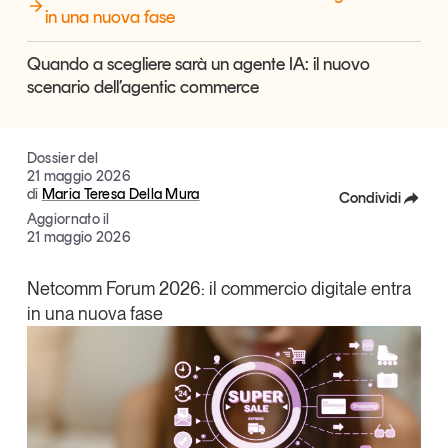
in una nuova fase
Articoli
Tutti gli studi e le ricerche
Opinioni
Quando a scegliere sarà un agente IA: il nuovo
Dossier
scenario dell’agentic commerce
Il Numero
Interviste
Dossier del
Comunicati stampa
21 maggio 2026
Video
di
Maria Teresa Della Mura
Condividi
Podcast
Aggiornato il
Facebook
21 maggio 2026
X
Eventi e formazione
Netcomm Forum 2026: il commercio digitale entra
Tutti gli appuntamenti
in una nuova fase
Linkedin
Copia Link
Chi siamo
Newsletter
Contatti