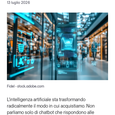
Facebook
13 luglio 2026
Articoli
Tutti gli studi e le ricerche
X
Opinioni
Dossier
Linkedin
Il Numero
Copia Link
Interviste
Comunicati stampa
Video
Podcast
Eventi e formazione
Tutti gli appuntamenti
Fidel - stock.adobe.com
Chi siamo
Newsletter
L'intelligenza artificiale sta trasformando
Contatti
radicalmente il modo in cui acquistiamo. Non
parliamo solo di chatbot che rispondono alle