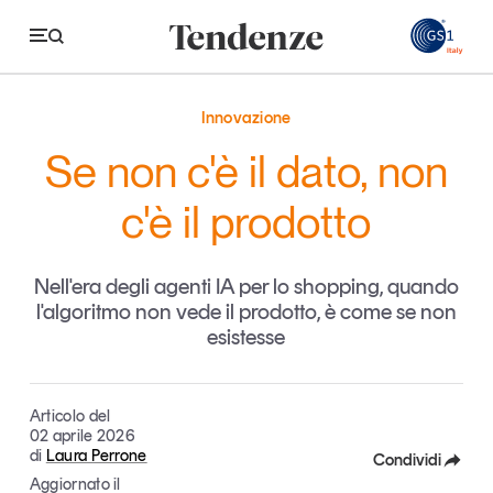
GS
Innovazione
Tendenze
Se non c'è il dato, non
Economia e consumi
c'è il prodotto
Innovazione
Nell'era degli agenti IA per lo shopping, quando
Logistica
l'algoritmo non vede il prodotto, è come se non
Retail e brand
esistesse
Sostenibilità
Grandi temi
Articolo del
02 aprile 2026
di
Laura Perrone
Condividi
Magazine
Studi e ricerche
Aggiornato il