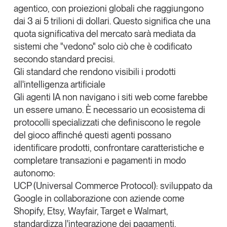
agentico, con proiezioni globali che raggiungono
Leggi il magazine
dai 3 ai 5 trilioni di dollari. Questo significa che una
quota significativa del mercato sarà mediata da
sistemi che "vedono" solo ciò che è codificato
secondo standard precisi.
Gli standard che rendono visibili i prodotti
Tendenze è il magazine di GS1 Italy che racconta in
all'intelligenza artificiale
modo indipendente il cambiamento e le sfide del largo
consumo e dell’economia a professionisti e
Gli agenti IA non navigano i siti web come farebbe
consumatori
un essere umano. È necessario un ecosistema di
protocolli specializzati che definiscono le regole
GS1 Italy
GS1 Italy
GS1 Italy
Tendenze
del gioco affinché questi agenti possano
GS1 Italy
identificare prodotti, confrontare caratteristiche e
completare transazioni e pagamenti in modo
autonomo:
UCP (Universal Commerce Protocol)
: sviluppato da
Google in collaborazione con aziende come
Shopify, Etsy, Wayfair, Target e Walmart,
standardizza l'integrazione dei pagamenti,