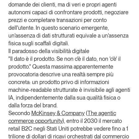
domande dei clienti, ma di veri e propri
agenti
Tendenze Journal
autonomi
capaci di confrontare prodotti, negoziare
La nostra newsletter nella tua email
prezzi e completare transazioni per conto
Iscriviti
dell'utente. In questo scenario emergente,
un'assenza di dati strutturati equivale a un'assenza
fisica sugli scaffali digitali.
Il paradosso della visibilità digitale
"Il dato è il prodotto. Se non c'è il dato, non 'c'è' il
prodotto." Questa massima apparentemente
provocatoria descrive una realtà sempre più
concreta: un prodotto privo di informazioni
machine-readable strutturate è invisibile agli agenti
IA, indipendentemente dalla sua qualità fisica o
dalla forza del brand.
Secondo
McKinsey & Company
(
The agentic
commerce opportunity
), entro il 2030 il mercato
Un anno di
retail B2C negli Stati Uniti potrebbe vedere fino a 1
Tendenze
2026
trilione di dollari di ricavi orchestrati dal commercio