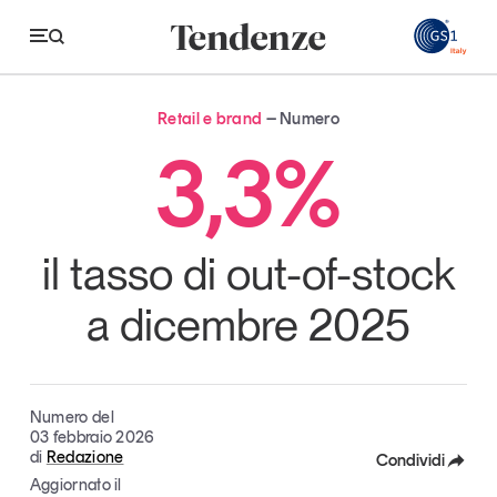
GS
Retail e brand
Numero
Tendenze
3,3%
Economia e consumi
Innovazione
il tasso di out-of-stock
Logistica
a dicembre 2025
Retail e brand
Sostenibilità
Grandi temi
Numero del
03 febbraio 2026
di
Redazione
Condividi
Aggiornato il
Magazine
Studi e ricerche