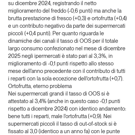
su dicembre 2024, registrando il
netto
Tendenze Journal
miglioramento del
freddo
(-0,6 punti) ma anche la
La nostra newsletter nella tua email
brutta prestazione di fresco (+0,3) e ortofrutta (+0,4)
Iscriviti
e un contributo negativo da parte dei supermercati
piccoli (+0,4 punti). Per quanto riguarda le
dinamiche dei canali il tasso di OOS per il totale
largo consumo confezionato nel mese di dicembre
2025 negli ipermercati è stato pari al 3,3%, in
miglioramento di -0,1 punti rispetto allo stesso
mese dell'anno precedente con il contributo di tutti
i reparti con
la sola eccezione dell'ortofrutta (+0,7).
Ortofrutta, eterno problema
Nei supermercati grandi il tasso di OOS si è
attestato al 3,4% (anche in questo caso -0,1 punti
rispetto a dicembre 2024) con identico andamento:
bene tutti i reparti, male l'ortofrutta (+0,9). Nei
Un anno di
supermercati piccoli il tasso di out-of-stock si è
Tendenze
2026
fissato al 3,0 (identico a un anno fa) con le
punte