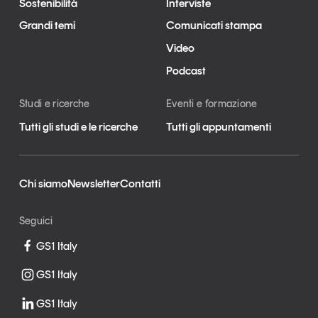
Sostenibilità
Interviste
Grandi temi
Comunicati stampa
Video
Podcast
Studi e ricerche
Eventi e formazione
Tutti gli studi e le ricerche
Tutti gli appuntamenti
Chi siamo
Newsletter
Contatti
Seguici
GS1 Italy
GS1 Italy
GS1 Italy