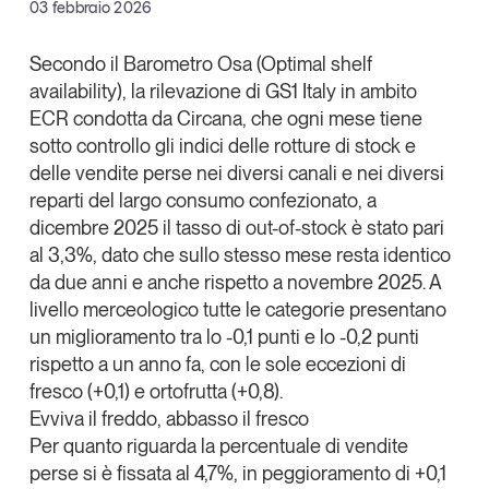
Facebook
03 febbraio 2026
Articoli
Tutti gli studi e le ricerche
X
Opinioni
Secondo il
Barometro Osa (Optimal shelf
Dossier
availability
), la rilevazione di
GS1 Italy
in ambito
Linkedin
Il Numero
ECR
condotta da
Circana,
che ogni mese tiene
Copia Link
sotto controllo gli indici delle rotture di stock e
Interviste
delle vendite perse nei diversi canali e nei diversi
Comunicati stampa
reparti del largo consumo confezionato,
a
Video
dicembre 2025 il tasso di out-of-stock è stato pari
Podcast
al 3,3%
, dato che sullo stesso mese resta identico
da due anni
e anche rispetto a novembre 2025. A
Eventi e formazione
livello merceologico tutte le categorie presentano
un miglioramento tra lo -0,1 punti e lo -0,2 punti
Tutti gli appuntamenti
rispetto a un anno fa, con le sole eccezioni di
fresco (+0,1) e ortofrutta (+0,8).
Chi siamo
Newsletter
Evviva il freddo, abbasso il fresco
Contatti
Per quanto riguarda la percentuale di
vendite
perse si è fissata al 4,7%
, in peggioramento di +0,1