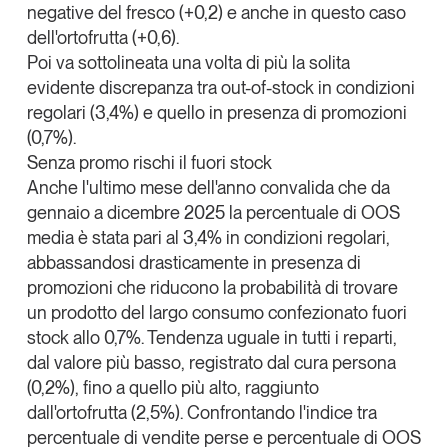
negative del fresco
(+0,2) e anche in questo caso
Leggi il magazine
dell'ortofrutta (+0,6).
Poi va sottolineata una volta di più la solita
evidente discrepanza tra out-of-stock in condizioni
regolari (3,4%) e quello in presenza di promozioni
(0,7%).
Tendenze è il magazine di GS1 Italy che racconta in
Senza promo rischi il fuori stock
modo indipendente il cambiamento e le sfide del largo
consumo e dell’economia a professionisti e
Anche l'ultimo mese dell'anno convalida che
da
consumatori
gennaio a dicembre 2025
la percentuale di OOS
media è stata pari al 3,4% in condizioni regolari,
GS1 Italy
GS1 Italy
GS1 Italy
Tendenze
abbassandosi drasticamente
in presenza di
GS1 Italy
promozioni
che riducono la probabilità di trovare
un prodotto del largo consumo confezionato
fuori
stock allo 0,7%.
Tendenza uguale in tutti i reparti,
dal valore più basso, registrato dal cura persona
(0,2%), fino a quello più alto, raggiunto
dall'ortofrutta (2,5%). Confrontando l'indice tra
percentuale di vendite perse e percentuale di OOS