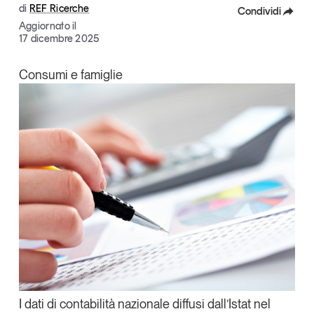
di
REF Ricerche
Condividi
Articoli
Tutti gli studi e le ricerche
Aggiornato il
Opinioni
Facebook
17 dicembre 2025
Dossier
X
Il Numero
Consumi e famiglie
Linkedin
Interviste
Comunicati stampa
Copia Link
Video
Podcast
Eventi e formazione
Tutti gli appuntamenti
Chi siamo
Newsletter
Contatti
I dati di contabilità nazionale diffusi dall’Istat nel