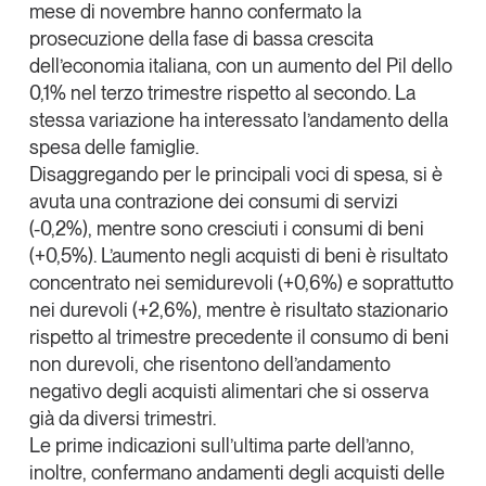
mese di novembre hanno confermato la
Tendenze Journal
prosecuzione della fase di bassa crescita
La nostra newsletter nella tua email
dell’economia italiana, con un
aumento del Pil dello
Iscriviti
0,1% nel terzo trimestre
rispetto al secondo. La
stessa variazione ha interessato l’andamento della
spesa delle famiglie.
Disaggregando per le principali voci di spesa, si è
avuta una
contrazione dei consumi di servizi
(-0,2%)
, mentre sono
cresciuti i consumi di beni
(+0,5%)
. L’aumento negli acquisti di beni è risultato
concentrato nei semidurevoli (+0,6%) e soprattutto
nei durevoli (+2,6%), mentre è risultato stazionario
rispetto al trimestre precedente il consumo di beni
non durevoli, che risentono dell’andamento
negativo degli acquisti alimentari che si osserva
già da diversi trimestri.
Un anno di
Le prime indicazioni sull’ultima parte dell’anno,
Tendenze
2026
inoltre, confermano andamenti degli acquisti delle