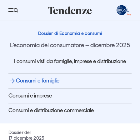
GS
Consumi e famiglie
Consumi e famiglie
Dossier di Economia e consumi
Tendenze
L’economia del consumatore – dicembre 2025
Economia e consumi
I consumi visti da famiglie, imprese e distribuzione
Innovazione
Consumi e famiglie
Logistica
Retail e brand
Consumi e imprese
Sostenibilità
Consumi e distribuzione commerciale
Grandi temi
Dossier del
Magazine
Studi e ricerche
17 dicembre 2025