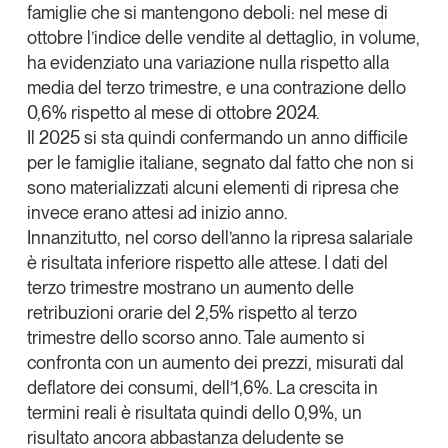
famiglie che si mantengono deboli: nel mese di
Leggi il magazine
ottobre l’indice delle vendite al dettaglio, in volume,
ha evidenziato una variazione nulla rispetto alla
media del terzo trimestre, e una contrazione dello
0,6% rispetto al mese di ottobre 2024.
Il 2025 si sta quindi confermando un anno difficile
Tendenze è il magazine di GS1 Italy che racconta in
per le famiglie italiane, segnato dal fatto che non si
modo indipendente il cambiamento e le sfide del largo
sono materializzati alcuni elementi di ripresa che
consumo e dell’economia a professionisti e
consumatori
invece erano attesi ad inizio anno.
Innanzitutto, nel corso dell’anno la
ripresa salariale
GS1 Italy
GS1 Italy
GS1 Italy
Tendenze
è risultata inferiore rispetto alle attese. I dati del
GS1 Italy
terzo trimestre mostrano un aumento delle
retribuzioni orarie del 2,5% rispetto al terzo
trimestre dello scorso anno. Tale aumento si
confronta con un aumento dei prezzi, misurati dal
deflatore dei consumi, dell’1,6%. La crescita in
termini reali è risultata quindi dello 0,9%, un
risultato ancora abbastanza deludente se