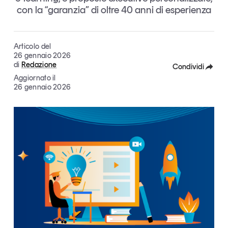
con la “garanzia” di oltre 40 anni di esperienza
Articoli
Tutti gli studi e le ricerche
Opinioni
Dossier
Articolo del
Il Numero
26 gennaio 2026
di
Redazione
Condividi
Interviste
Aggiornato il
Comunicati stampa
Facebook
26 gennaio 2026
Video
X
Podcast
Linkedin
Eventi e formazione
Copia Link
Tutti gli appuntamenti
Chi siamo
Newsletter
Contatti