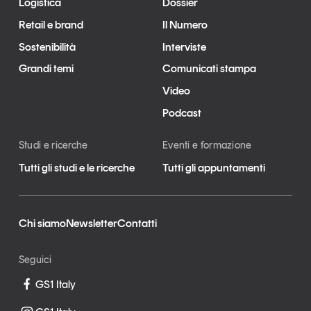
Logistica
Dossier
Retail e brand
Il Numero
Sostenibilità
Interviste
Grandi temi
Comunicati stampa
Video
Podcast
Studi e ricerche
Eventi e formazione
Tutti gli studi e le ricerche
Tutti gli appuntamenti
Chi siamo
Newsletter
Contatti
Seguici
GS1 Italy