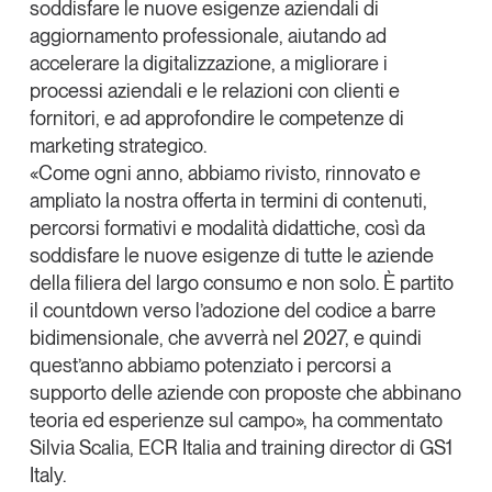
soddisfare le
nuove esigenze aziendali di
Leggi il magazine
aggiornamento professionale
, aiutando ad
accelerare la digitalizzazione, a migliorare i
processi aziendali e le relazioni con clienti e
fornitori, e ad approfondire le competenze di
marketing strategico.
Tendenze è il magazine di GS1 Italy che racconta in
«Come ogni anno, abbiamo rivisto, rinnovato e
modo indipendente il cambiamento e le sfide del largo
ampliato la nostra offerta in termini di contenuti,
consumo e dell’economia a professionisti e
consumatori
percorsi formativi e modalità didattiche, così da
soddisfare le nuove esigenze di tutte le aziende
GS1 Italy
GS1 Italy
GS1 Italy
Tendenze
della filiera del largo consumo e non solo. È partito
il countdown verso l’adozione del codice a barre
GS1 Italy
bidimensionale, che avverrà nel 2027, e quindi
quest’anno abbiamo potenziato i percorsi a
supporto delle aziende con proposte che abbinano
teoria ed esperienze sul campo», ha commentato
Silvia Scalia
, ECR Italia and training director di GS1
Italy.