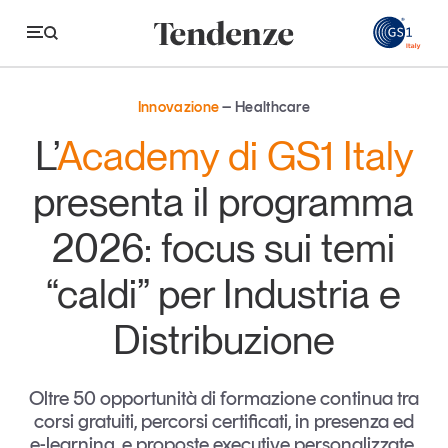
GS
Innovazione
Healthcare
Tendenze
L’
Academy di GS1 Italy
Economia e consumi
presenta il programma
Innovazione
2026: focus sui temi
Logistica
“caldi” per Industria e
Retail e brand
Distribuzione
Sostenibilità
Grandi temi
Oltre 50 opportunità di formazione continua tra
corsi gratuiti, percorsi certificati, in presenza ed
Magazine
Studi e ricerche
e-learning, e proposte executive personalizzate,