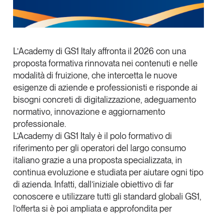
Tendenze Journal
La nostra newsletter nella tua email
Iscriviti
L’
Academy di GS1 Italy
affronta il 2026 con una
proposta formativa rinnovata nei contenuti e nelle
modalità di fruizione
, che intercetta le nuove
esigenze di aziende e professionisti e risponde ai
bisogni concreti di digitalizzazione, adeguamento
normativo, innovazione e aggiornamento
professionale.
L’Academy di GS1 Italy è il
polo formativo di
riferimento per gli operatori del largo consumo
italiano
grazie a una proposta specializzata, in
continua evoluzione e studiata per aiutare ogni tipo
di azienda. Infatti, dall’iniziale obiettivo di far
Un anno di
conoscere e utilizzare tutti gli standard globali GS1,
Tendenze
2026
l’offerta si è poi ampliata e approfondita per