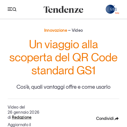
GS
Innovazione
Video
Tendenze
Un viaggio alla
Economia e consumi
scoperta del QR Code
Innovazione
standard GS1
Logistica
Retail e brand
Cos'è, quali vantaggi offre e come usarlo
Sostenibilità
Grandi temi
Video del
26 gennaio 2026
di
Redazione
Condividi
Magazine
Studi e ricerche
Aggiornato il