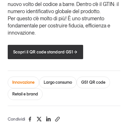
nuovo volto del codice a barre
. Dentro c’è il GTIN: il
Tendenze Journal
numero identificativo globale del prodotto.
La nostra newsletter nella tua email
Per questo c’è molto di più! È uno strumento
Iscriviti
fondamentale per costruire fiducia, efficienza e
innovazione.
Scopri il QR code standard GS1
Innovazione
Largo consumo
GS1 QR code
Retail e brand
Un anno di
Condividi
Tendenze
2026