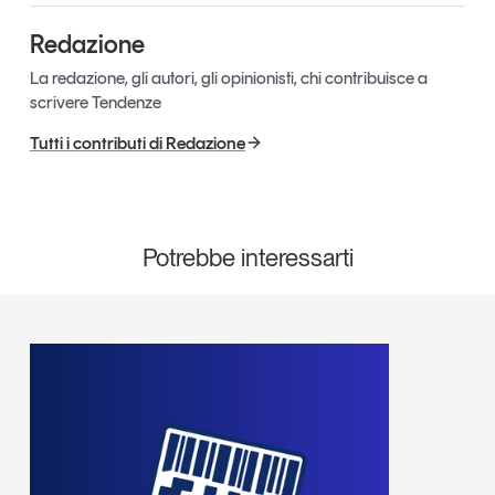
Leggi il magazine
Redazione
La redazione, gli autori, gli opinionisti, chi contribuisce a
scrivere Tendenze
Tutti i contributi di Redazione
Tendenze è il magazine di GS1 Italy che racconta in
modo indipendente il cambiamento e le sfide del largo
consumo e dell’economia a professionisti e
consumatori
Potrebbe interessarti
GS1 Italy
GS1 Italy
GS1 Italy
Tendenze
GS1 Italy