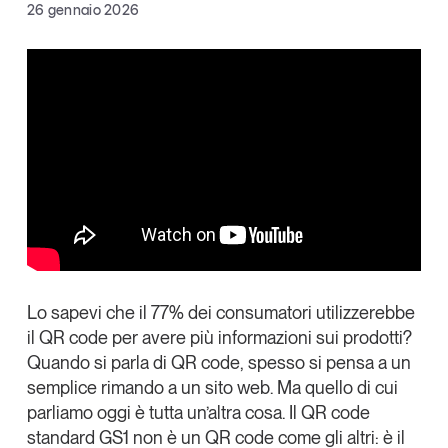
Facebook
26 gennaio 2026
Articoli
Tutti gli studi e le ricerche
X
Opinioni
Dossier
Linkedin
Il Numero
Copia Link
Interviste
Comunicati stampa
Video
Podcast
Eventi e formazione
Tutti gli appuntamenti
Lo sapevi che il 77% dei consumatori utilizzerebbe
il QR code per avere più informazioni sui prodotti?
Quando si parla di QR code, spesso si pensa a un
Chi siamo
Newsletter
semplice rimando a un sito web. Ma quello di cui
Contatti
parliamo oggi è tutta un’altra cosa.
Il QR code
standard GS1 non è un QR code come gli altri: è il