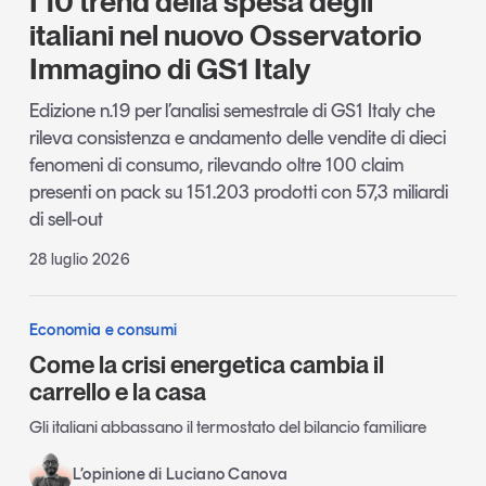
I 10 trend della spesa degli
italiani nel nuovo Osservatorio
Leggi il magazine
Immagino di GS1 Italy
Edizione n.19 per l’analisi semestrale di GS1 Italy che
rileva consistenza e andamento delle vendite di dieci
Tendenze è il magazine di GS1 Italy che racconta in
fenomeni di consumo, rilevando oltre 100 claim
modo indipendente il cambiamento e le sfide del largo
presenti on pack su 151.203 prodotti con 57,3 miliardi
consumo e dell’economia a professionisti e
di sell-out
consumatori
28 luglio 2026
GS1 Italy
GS1 Italy
GS1 Italy
Tendenze
GS1 Italy
Economia e consumi
Come la crisi energetica cambia il
carrello e la casa
Gli italiani abbassano il termostato del bilancio familiare
L’opinione di Luciano Canova