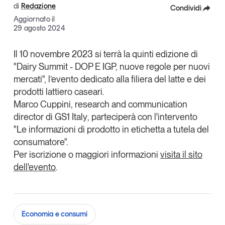
di
Redazione
Condividi
Articoli
Tutti gli studi e le ricerche
Aggiornato il
Opinioni
Facebook
29 agosto 2024
Dossier
X
Il Numero
Il 10 novembre 2023 si terrà la quinti edizione di
"
Dairy Summit
- DOP E IGP, nuove regole per nuovi
Linkedin
Interviste
mercati
", l’evento dedicato alla filiera del latte e dei
Comunicati stampa
Copia Link
prodotti lattiero caseari.
Video
Marco Cuppini
, research and communication
Podcast
director di
GS1 Italy
, parteciperà con l'intervento
"
Le informazioni di prodotto in etichetta a tutela del
consumatore".
Eventi e formazione
Per iscrizione o maggiori informazioni
visita il sito
Tutti gli appuntamenti
dell'evento
.
Chi siamo
Newsletter
Contatti
Economia e consumi