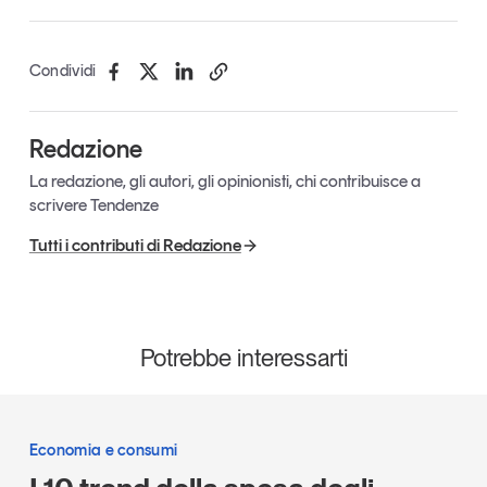
Tendenze Journal
La nostra newsletter nella tua email
Condividi
Iscriviti
Redazione
La redazione, gli autori, gli opinionisti, chi contribuisce a
scrivere Tendenze
Tutti i contributi di Redazione
Potrebbe interessarti
Un anno di
Economia e consumi
Tendenze
2026