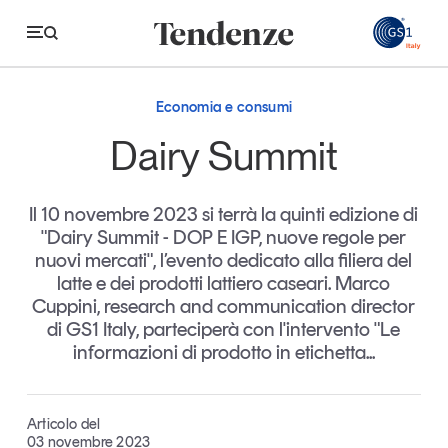
GS
Economia e consumi
Tendenze
Dairy Summit
Economia e consumi
Il 10 novembre 2023 si terrà la quinti edizione di
Innovazione
"Dairy Summit - DOP E IGP, nuove regole per
nuovi mercati", l’evento dedicato alla filiera del
Logistica
latte e dei prodotti lattiero caseari. Marco
Retail e brand
Cuppini, research and communication director
di GS1 Italy, parteciperà con l'intervento "Le
Sostenibilità
informazioni di prodotto in etichetta...
Grandi temi
Articolo del
Magazine
Studi e ricerche
03 novembre 2023