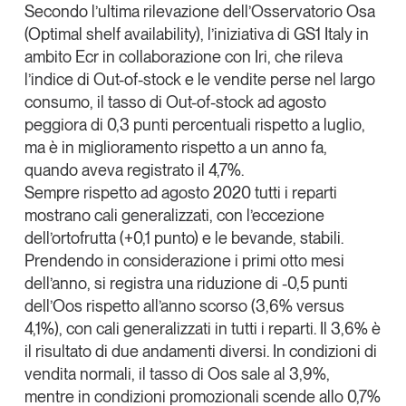
Secondo l’ultima rilevazione dell’
Osservatorio Osa
Articoli
Tutti gli studi e le ricerche
(Optimal shelf availability)
, l’iniziativa di
GS1 Italy
in
Linkedin
Opinioni
ambito Ecr in collaborazione con
Iri
, che rileva
Dossier
Copia Link
l’indice di Out-of-stock e le vendite perse nel largo
Il Numero
consumo, il tasso di Out-of-stock ad agosto
Interviste
peggiora di 0,3 punti percentuali rispetto a luglio,
ma è in miglioramento rispetto a un anno fa,
Comunicati stampa
quando aveva registrato il 4,7%.
Video
Sempre rispetto ad agosto 2020 tutti i reparti
Podcast
mostrano cali generalizzati, con l’eccezione
dell’ortofrutta (+0,1 punto) e le bevande, stabili.
Eventi e formazione
Prendendo in considerazione i primi otto mesi
Tutti gli appuntamenti
dell’anno, si registra una riduzione di -0,5 punti
dell’Oos rispetto all’anno scorso (3,6% versus
4,1%), con cali generalizzati in tutti i reparti. Il 3,6% è
Chi siamo
Newsletter
il risultato di due andamenti diversi. In condizioni di
Contatti
vendita normali, il tasso di Oos sale al 3,9%,
mentre in condizioni promozionali scende allo 0,7%