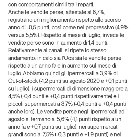
con comportamenti simili tra i reparti.
Tendenze Journal
Anche le vendite perse, attestate al 6,7%,
La nostra newsletter nella tua email
registrano un miglioramento rispetto allo scorso
Iscriviti
anno di -0,5 punti, così come nel progressivo (4,9%
versus 5,5%). Rispetto al mese di luglio, invece le
vendite perse sono in aumento di 1,4 punti.
Relativamente ai canali, si ripete lo stesso
andamento: in calo sia l’Oos sia le vendite perse
rispetto a un anno fa e in aumento sul mese di
luglio. Abbiamo quindi gli ipermercati a 3,9% di
Out-of-stock (-1,2 punti su agosto 2020 e +0,1 punti
su luglio), i supermercati di dimensione maggiore a
4,5% (-0,4 punti e +0,4 punti rispettivamente) e i
piccoli supermercati a 3,7% (-0,4 punti e +0,4 punti
anche loro). Le vendite perse negli ipermercati ad
agosto si fermano al 5,6% (-1,1 punti rispetto a un
Un anno di
anno fa e +0,7 punti su luglio), nei supermercati
Tendenze
2026
grandi sono al 7,5% (-0,3 punti e +1,9 punti) e nei