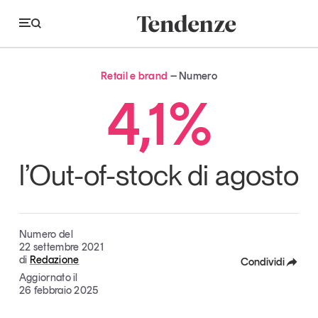
Retail e brand
Numero
Tendenze
4,1%
Economia e consumi
Innovazione
l’Out-of-stock di agosto
Logistica
Retail e brand
Numero del
Sostenibilità
22 settembre 2021
di
Redazione
Condividi
Grandi temi
Aggiornato il
Facebook
26 febbraio 2025
Magazine
Studi e ricerche
X