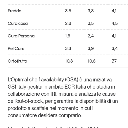
Freddo
3,5
3,8
4,1
Cura casa
2,8
3,5
4,5
Cura Persona
1,9
2,4
4,1
Pet Care
3,3
3,9
3,4
Ortofrutta
10,3
10,6
7,7
L’Optimal shelf availability (OSA)
è una iniziativa
GS1 Italy gestita in ambito ECR Italia che studia in
collaborazione con IRI: misura e analizza le cause
dell’out-of-stock, per garantire la disponibilità di un
prodotto a scaffale nel momento in cui il
consumatore desidera comprarlo.