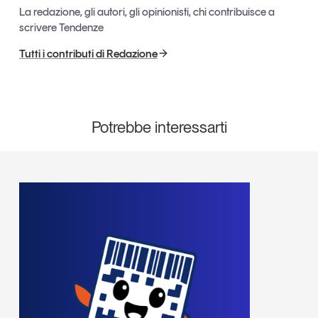
La redazione, gli autori, gli opinionisti, chi contribuisce a
Leggi il magazine
scrivere Tendenze
Tutti i contributi di Redazione
Tendenze è il magazine di GS1 Italy che racconta in
modo indipendente il cambiamento e le sfide del largo
Potrebbe interessarti
consumo e dell’economia a professionisti e
consumatori
GS1 Italy
GS1 Italy
GS1 Italy
Tendenze
GS1 Italy