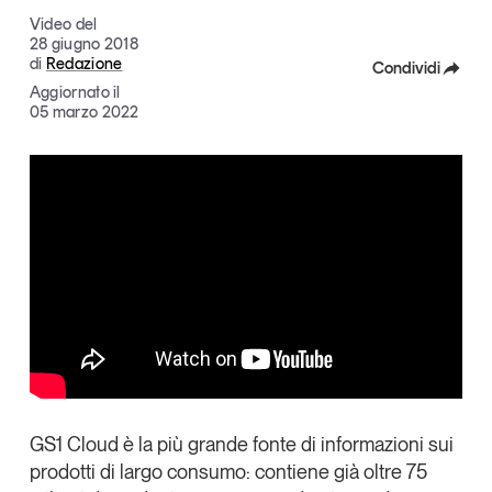
Articoli
Tutti gli studi e le ricerche
Video del
28 giugno 2018
Opinioni
di
Redazione
Condividi
Dossier
Aggiornato il
Facebook
05 marzo 2022
Il Numero
Interviste
X
Comunicati stampa
Linkedin
Video
Copia Link
Podcast
Eventi e formazione
Tutti gli appuntamenti
Chi siamo
Newsletter
GS1 Cloud
è la più grande fonte di informazioni sui
Contatti
prodotti di largo consumo: contiene già oltre 75