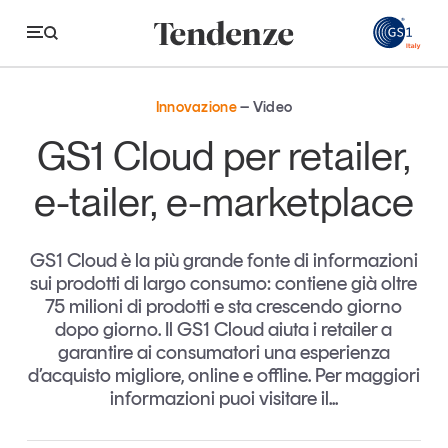
GS
Innovazione
Video
Tendenze
GS1 Cloud per retailer,
Economia e consumi
e-tailer, e-marketplace
Innovazione
GS1 Cloud è la più grande fonte di informazioni
Logistica
sui prodotti di largo consumo: contiene già oltre
Retail e brand
75 milioni di prodotti e sta crescendo giorno
dopo giorno. Il GS1 Cloud aiuta i retailer a
Sostenibilità
garantire ai consumatori una esperienza
Grandi temi
d’acquisto migliore, online e offline. Per maggiori
informazioni puoi visitare il...
Magazine
Studi e ricerche