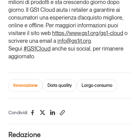
milioni di prodotti e sta crescendo giorno dopo
Tendenze Journal
giorno. Il GS1 Cloud aiuta i retailer a garantire ai
La nostra newsletter nella tua email
consumatori una esperienza d’acquisto migliore,
Iscriviti
online e offline. Per maggiori informazioni puoi
visitare il sito web
https://www.gs1.org/gs1-cloud
o
scrivere una email a
info@gs1it.org
.
Segui
#GS1Cloud
anche sui social, per rimanere
aggiornato.
Innovazione
Data quality
Largo consumo
Condividi
Un anno di
Tendenze
2026
Redazione