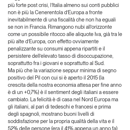
più forte post crisi, l’Italia almeno sui conti pubblici
Tendenze Journal
non è più la Cenerentola d’Europa a fronte
La nostra newsletter nella tua email
inevitabilmente di una fiscalità che non ha eguali
Iscriviti
se non in Francia. Rimangono nubi all’orizzonte
come un possibile ritocco alle aliquote Iva, già tra le
più alte d’Europa, con effetto ovviamente
penalizzante su consumi appena ripartiti e il
persistere dell’elevato tasso di disoccupazione,
soprattutto fra i giovani e soprattutto al Sud.
Ma più che la variazione seppur minima di segno
positivo del Pil con cui si è aperto il 2015 (la
crescita della nostra economia attesa per fine anno
è di un +0,7%) è il sentiment degli italiani a essere
cambiato. La felicità è di casa nel Nord Europa ma
gli italiani, al pari di tedeschi e francesi e prima
degli spagnoli, mostrano buoni livelli di
Un anno di
soddisfazione per la propria qualità della vita e il
Tendenze
2026
52% delle persone (era il 41% appena un anno fa)