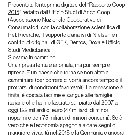
X
Presentata l’anteprima digitale del “
Rapporto Coop
Articoli
Tutti gli studi e le ricerche
2015
” redatto dall’Ufficio Studi di
Ancc-Coop
Linkedin
Opinioni
(Associazione Nazionale Cooperative di
Dossier
Copia Link
Consumatori) con la collaborazione scientifica di
Il Numero
Ref. Ricerche
, il supporto d’analisi di
Nielsen
e i
Interviste
contributi originali di
GFK
,
Demos
,
Doxa
e
Ufficio
Comunicati stampa
Studi Mediobanca
Slow ma in cammino
Video
Una ripresa lenta e anomala, ma pur sempre
Podcast
ripresa. E un paese che torna se non altro a
camminare (per correre ci vorrà ancora tempo e il
Eventi e formazione
protrarsi di condizioni favorevoli). La recessione è
Tutti gli appuntamenti
finita, è costata lacrime e sangue alle famiglie
italiane che hanno lasciato sul piatto dal 2007 a
oggi 122 miliardi di euro (47 miliardi di minori
Chi siamo
Newsletter
risparmi e ben 75 miliardi di minori consumi). Se è
Contatti
vero che è l’economia spagnola a dare segni di
maggiore vivacità nel 2015 e la Germania è ancora