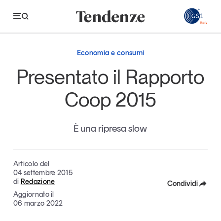
GS
Economia e consumi
Tendenze
Presentato il Rapporto
Economia e consumi
Coop 2015
Innovazione
È una ripresa slow
Logistica
Retail e brand
Articolo del
Sostenibilità
04 settembre 2015
di
Redazione
Grandi temi
Condividi
Aggiornato il
Facebook
06 marzo 2022
Magazine
Studi e ricerche