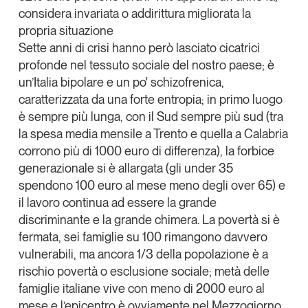
considera invariata o addirittura migliorata la
Leggi il magazine
propria situazione
Sette anni di crisi hanno però lasciato cicatrici
profonde nel tessuto sociale del nostro paese; è
un’Italia bipolare e un po' schizofrenica,
caratterizzata da una forte entropia; in primo luogo
Tendenze è il magazine di GS1 Italy che racconta in
modo indipendente il cambiamento e le sfide del largo
è sempre più lunga, con il Sud sempre più sud (tra
consumo e dell’economia a professionisti e
la spesa media mensile a Trento e quella a Calabria
consumatori
corrono più di 1000 euro di differenza), la forbice
generazionale si è allargata (gli under 35
GS1 Italy
GS1 Italy
GS1 Italy
Tendenze
spendono 100 euro al mese meno degli over 65) e
GS1 Italy
il lavoro continua ad essere la grande
discriminante e la grande chimera. La povertà si è
fermata, sei famiglie su 100 rimangono davvero
vulnerabili, ma ancora 1/3 della popolazione è a
rischio povertà o esclusione sociale; metà delle
famiglie italiane vive con meno di 2000 euro al
mese e l’epicentro è ovviamente nel Mezzogiorno.