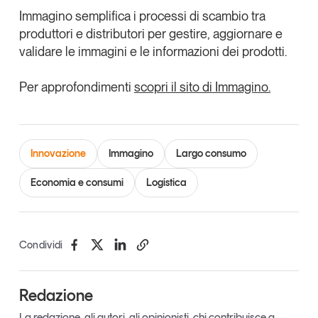
Tendenze Journal
Immagino semplifica i processi di scambio tra
La nostra newsletter nella tua email
produttori e distributori per gestire, aggiornare e
validare le immagini e le informazioni dei prodotti.
Iscriviti
Per approfondimenti
scopri il sito di Immagino.
Innovazione
Immagino
Largo consumo
Economia e consumi
Logistica
Condividi
Un anno di
Redazione
Tendenze
2026
La redazione, gli autori, gli opinionisti, chi contribuisce a