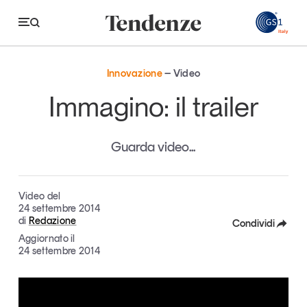
GS
Innovazione
Video
Tendenze
Immagino: il trailer
Economia e consumi
Guarda video...
Innovazione
Logistica
Video del
Retail e brand
24 settembre 2014
di
Redazione
Condividi
Sostenibilità
Aggiornato il
Facebook
24 settembre 2014
Grandi temi
X
Magazine
Studi e ricerche
Linkedin