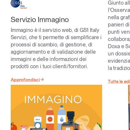
Giunto al
l'
Osserva
nella gra
Servizio Immagino
panieri d
Immagino è il servizio web, di GS1 Italy
punti ven
Servizi, che ti permette di semplificare i
collabora
processi di
scambio, di gestione, di
Doxa e S
aggiornamento e di validazione delle
un dossie
immagini e delle informazioni dei
evidenzia
prodotti con i tuoi clienti/fornitori
.
la tradizi
Approfondisci
Tutte le ed