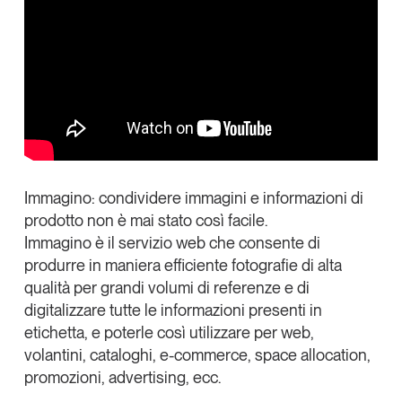
Articoli
Tutti gli studi e le ricerche
Copia Link
Opinioni
Dossier
Il Numero
Interviste
Comunicati stampa
Video
Podcast
Immagino: condividere immagini e informazioni di
prodotto non è mai stato così facile.
Immagino è il servizio web che consente di
Eventi e formazione
produrre in maniera efficiente
fotografie di alta
Tutti gli appuntamenti
qualità
per grandi volumi di referenze e di
digitalizzare tutte le informazioni presenti in
etichetta
, e poterle così utilizzare per web,
Chi siamo
Newsletter
volantini, cataloghi, e-commerce, space allocation,
Contatti
promozioni, advertising, ecc.