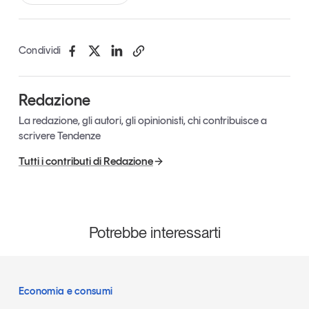
Tendenze Journal
La nostra newsletter nella tua email
Condividi
Iscriviti
Redazione
La redazione, gli autori, gli opinionisti, chi contribuisce a
scrivere Tendenze
Tutti i contributi di Redazione
Potrebbe interessarti
Un anno di
Tendenze
2026
Economia e consumi