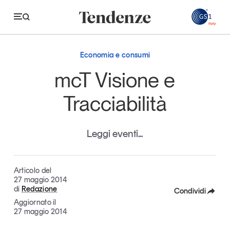
GS
Economia e consumi
Tendenze
mcT Visione e
Economia e consumi
Tracciabilità
Innovazione
Leggi eventi...
Logistica
Retail e brand
Articolo del
Sostenibilità
27 maggio 2014
di
Redazione
Grandi temi
Condividi
Aggiornato il
Facebook
27 maggio 2014
Magazine
Studi e ricerche