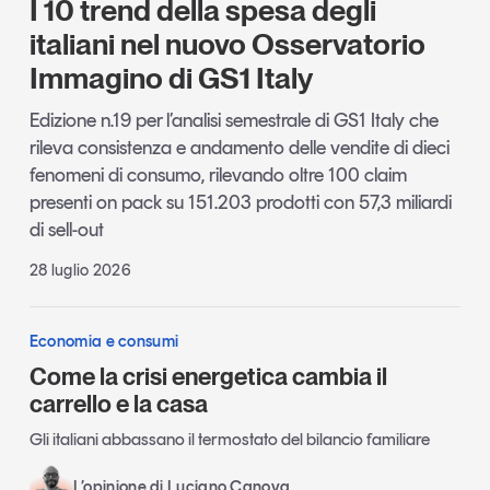
I 10 trend della spesa degli
Leggi il magazine
italiani nel nuovo Osservatorio
Immagino di GS1 Italy
Edizione n.19 per l’analisi semestrale di GS1 Italy che
rileva consistenza e andamento delle vendite di dieci
Tendenze è il magazine di GS1 Italy che racconta in
fenomeni di consumo, rilevando oltre 100 claim
modo indipendente il cambiamento e le sfide del largo
presenti on pack su 151.203 prodotti con 57,3 miliardi
consumo e dell’economia a professionisti e
consumatori
di sell-out
28 luglio 2026
GS1 Italy
GS1 Italy
GS1 Italy
Tendenze
GS1 Italy
Economia e consumi
Come la crisi energetica cambia il
carrello e la casa
Gli italiani abbassano il termostato del bilancio familiare
L’opinione di Luciano Canova