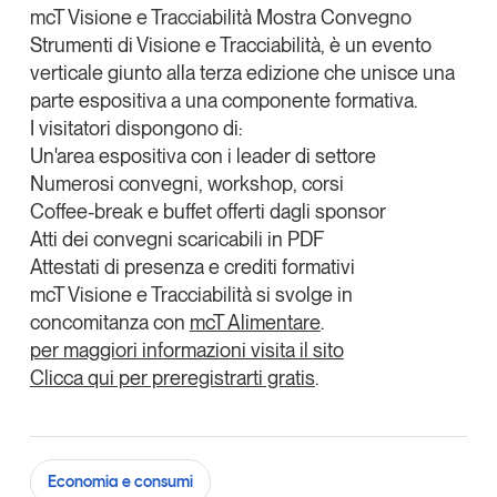
X
mcT Visione e Tracciabilità Mostra Convegno
Articoli
Tutti gli studi e le ricerche
Strumenti di Visione e Tracciabilità
, è un evento
Linkedin
Opinioni
verticale giunto alla terza edizione che unisce una
Dossier
Copia Link
parte espositiva a una componente formativa.
Il Numero
I visitatori dispongono di:
Interviste
Un'area espositiva con i leader di settore
Comunicati stampa
Numerosi convegni, workshop, corsi
Coffee-break e buffet offerti dagli sponsor
Video
Atti dei convegni scaricabili in PDF
Podcast
Attestati di presenza e crediti formativi
mcT Visione e Tracciabilità si svolge in
Eventi e formazione
concomitanza con
mcT Alimentare
.
Tutti gli appuntamenti
per maggiori informazioni visita il sito
Clicca qui per preregistrarti gratis
.
Chi siamo
Newsletter
Contatti
Economia e consumi