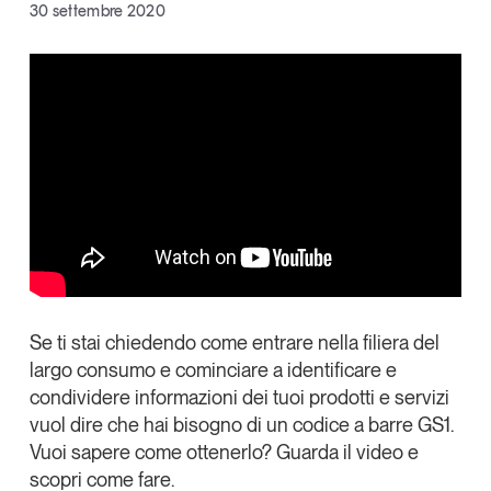
Facebook
30 settembre 2020
Articoli
Tutti gli studi e le ricerche
X
Opinioni
Dossier
Linkedin
Il Numero
Copia Link
Interviste
Comunicati stampa
Video
Podcast
Eventi e formazione
Tutti gli appuntamenti
Se ti stai chiedendo come entrare nella filiera del
largo consumo e cominciare a identificare e
condividere informazioni dei tuoi prodotti e servizi
Chi siamo
Newsletter
vuol dire che hai bisogno di un codice a barre GS1.
Contatti
Vuoi sapere come ottenerlo? Guarda il video e
scopri come fare.