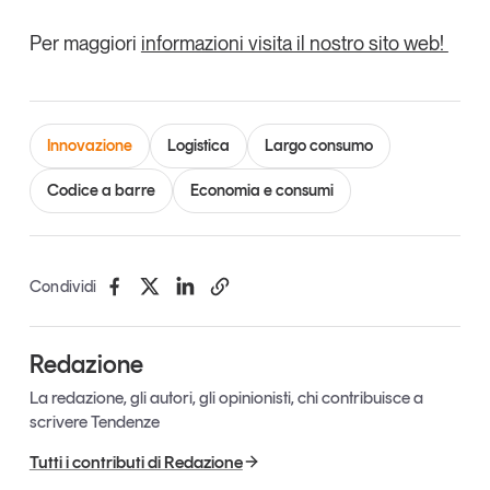
Tendenze Journal
Per maggiori
informazioni visita il nostro sito web!
La nostra newsletter nella tua email
Iscriviti
Innovazione
Logistica
Largo consumo
Codice a barre
Economia e consumi
Condividi
Redazione
La redazione, gli autori, gli opinionisti, chi contribuisce a
scrivere Tendenze
Un anno di
Tendenze
2026
Tutti i contributi di Redazione