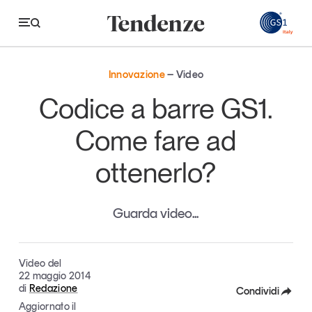
GS
Innovazione
Video
Tendenze
Codice a barre GS1.
Economia e consumi
Come fare ad
Innovazione
ottenerlo?
Logistica
Retail e brand
Guarda video...
Sostenibilità
Grandi temi
Video del
22 maggio 2014
di
Redazione
Condividi
Magazine
Studi e ricerche
Aggiornato il