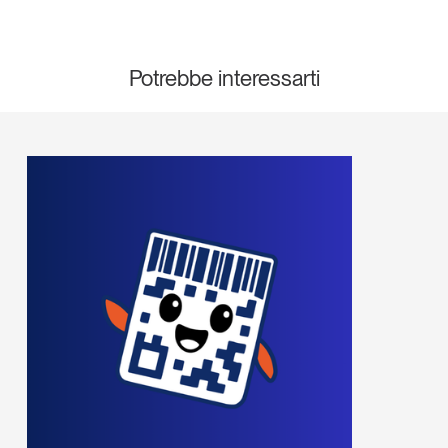
Leggi il magazine
Potrebbe interessarti
Tendenze è il magazine di GS1 Italy che racconta in
modo indipendente il cambiamento e le sfide del largo
consumo e dell’economia a professionisti e
consumatori
GS1 Italy
GS1 Italy
GS1 Italy
Tendenze
GS1 Italy