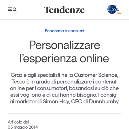
GS
Economia e consumi
Tendenze
Personalizzare
Economia e consumi
l’esperienza online
Innovazione
Grazie agli specialisti nella Customer Science,
Logistica
Tesco è in grado di personalizzare i contenuti
Retail e brand
online per i consumatori, basandosi su ciò che
essi vogliono e di cui hanno bisogno. I consigli
Sostenibilità
ai marketer di Simon Hay, CEO di Dunnhumby
Grandi temi
Articolo del
Magazine
Studi e ricerche
05 maggio 2014