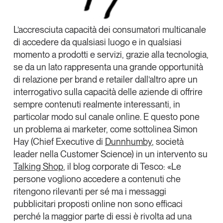
Tendenze Journal
La nostra newsletter nella tua email
L’accresciuta capacità dei consumatori multicanale
Iscriviti
di accedere da qualsiasi luogo e in qualsiasi
momento a prodotti e servizi, grazie alla tecnologia,
se da un lato rappresenta una grande opportunità
di relazione per brand e retailer dall’altro apre un
interrogativo sulla capacità delle aziende di offrire
sempre contenuti realmente interessanti, in
particolar modo sul canale online. E questo pone
un problema ai marketer, come sottolinea
Simon
Hay
(Chief Executive di
Dunnhumby
, società
leader nella Customer Science) in un intervento su
Talking Shop
, il blog corporate di
Tesco
: «Le
persone vogliono accedere a contenuti che
ritengono rilevanti per sé ma i messaggi
Un anno di
pubblicitari proposti online non sono efficaci
Tendenze
2026
perché la maggior parte di essi è rivolta ad una