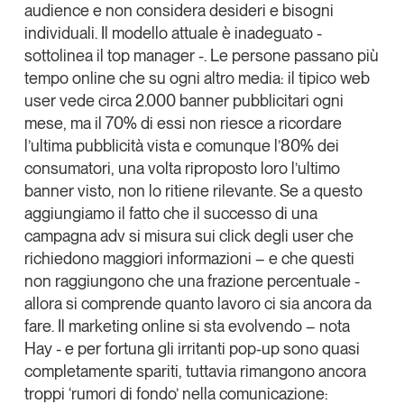
audience
e non considera desideri e bisogni
Leggi il magazine
individuali. Il modello attuale è inadeguato -
sottolinea il top manager -. Le persone passano più
tempo online che su ogni altro media: il tipico web
user vede circa 2.000 banner pubblicitari ogni
mese, ma il 70% di essi non riesce a ricordare
Tendenze è il magazine di GS1 Italy che racconta in
l’ultima pubblicità vista e comunque l’80% dei
modo indipendente il cambiamento e le sfide del largo
consumatori, una volta riproposto loro l’ultimo
consumo e dell’economia a professionisti e
consumatori
banner visto, non lo ritiene rilevante. Se a questo
aggiungiamo il fatto che il successo di una
GS1 Italy
GS1 Italy
GS1 Italy
Tendenze
campagna adv si misura sui click degli user che
richiedono maggiori informazioni – e che questi
GS1 Italy
non raggiungono che una frazione percentuale -
allora si comprende quanto lavoro ci sia ancora da
fare. Il marketing online si sta evolvendo – nota
Hay - e per fortuna gli irritanti
pop-up
sono quasi
completamente spariti, tuttavia rimangono ancora
troppi ‘rumori di fondo’ nella comunicazione: