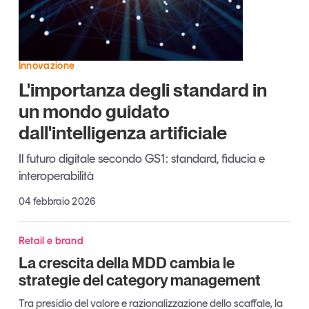
Articoli
Tutti gli studi e le ricerche
Opinioni
Dossier
Innovazione
Il Numero
L'importanza degli standard in
Interviste
un mondo guidato
Comunicati stampa
dall'intelligenza artificiale
Video
Podcast
Il futuro digitale secondo GS1: standard, fiducia e
interoperabilità
Eventi e formazione
04 febbraio 2026
Tutti gli appuntamenti
Retail e brand
Chi siamo
Newsletter
La crescita della MDD cambia le
strategie del category management
Contatti
Tra presidio del valore e razionalizzazione dello scaffale, la