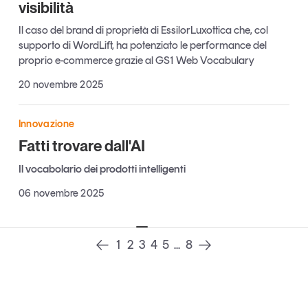
visibilità
Leggi il magazine
Il caso del brand di proprietà di EssilorLuxottica che, col
supporto di WordLift, ha potenziato le performance del
proprio e-commerce grazie al GS1 Web Vocabulary
20 novembre 2025
Tendenze è il magazine di GS1 Italy che racconta in
modo indipendente il cambiamento e le sfide del largo
Innovazione
consumo e dell’economia a professionisti e
consumatori
Fatti trovare dall'AI
Il vocabolario dei prodotti intelligenti
GS1 Italy
GS1 Italy
GS1 Italy
Tendenze
06 novembre 2025
GS1 Italy
1
2
3
4
5
...
8