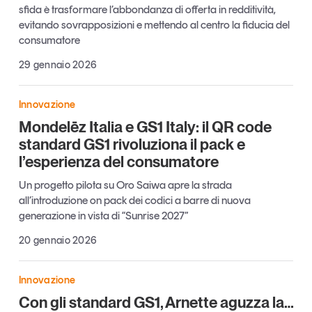
sfida è trasformare l’abbondanza di offerta in redditività,
Tendenze Journal
evitando sovrapposizioni e mettendo al centro la fiducia del
La nostra newsletter nella tua email
consumatore
Iscriviti
29 gennaio 2026
Innovazione
Mondelēz Italia e GS1 Italy: il QR code
standard GS1 rivoluziona il pack e
l’esperienza del consumatore
Un progetto pilota su Oro Saiwa apre la strada
all’introduzione on pack dei codici a barre di nuova
generazione in vista di “Sunrise 2027”
20 gennaio 2026
Un anno di
Innovazione
Tendenze
2026
Con gli standard GS1, Arnette aguzza la…