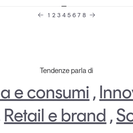
1
2
3
4
5
6
7
8
Tendenze parla di
a e consumi
,
Inno
,
Retail e brand
,
So