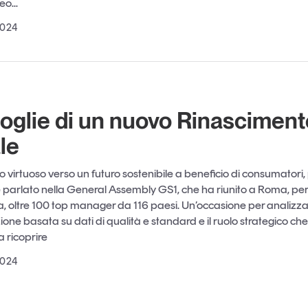
o...
2024
soglie di un nuovo Rinasciment
ale
 virtuoso verso un futuro sostenibile a beneficio di consumatori,
è parlato nella General Assembly GS1, che ha riunito a Roma, per
lia, oltre 100 top manager da 116 paesi. Un’occasione per analizzar
ione basata su dati di qualità e standard e il ruolo strategico ch
a ricoprire
2024