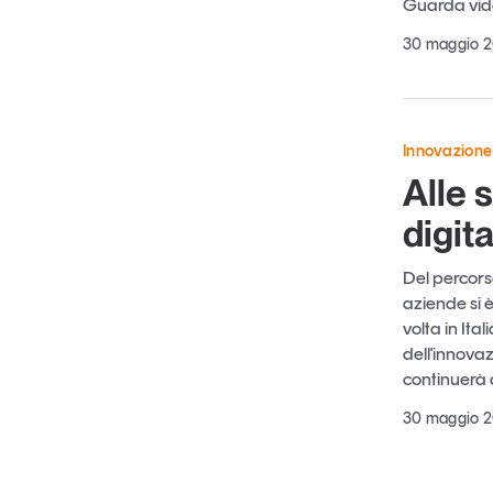
Guarda vide
30 maggio 
Innovazione
Alle 
digit
Del percorso
aziende si 
volta in Ita
dell'innovaz
continuerà 
30 maggio 