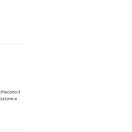
Un anno di
Tendenze
2026
Leggi il magazine
chiscono il
fazione e