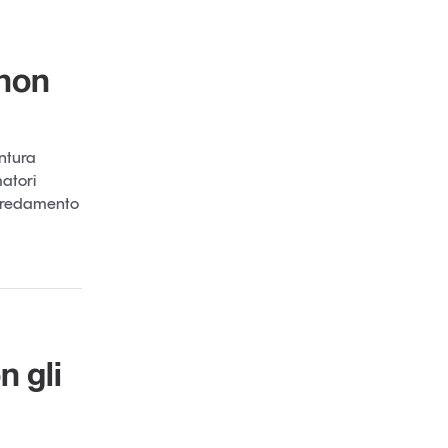
 non
untura
matori
arredamento
n gli