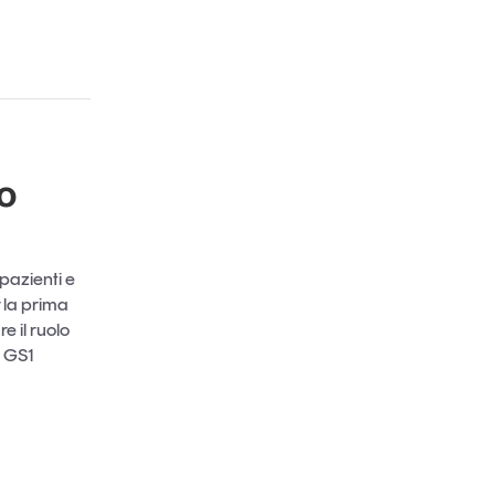
o
 pazienti e
 la prima
e il ruolo
e GS1