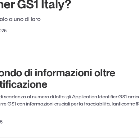
ner GS1 Italy?
Eventi e formazione
Tutti gli
lo a uno di loro
appuntamenti
2025
Chi siamo
Newsletter
modo
Contatti
sumo e
ndo di informazioni oltre
ntificazione
Italy
i scadenza al numero di lotto: gli Application Identifier GS1 arric
re GS1 con informazioni cruciali per la tracciabilità, l'anticontraf
25