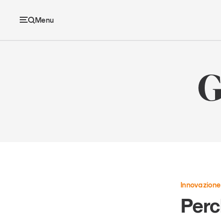
Menu
Ec
G
Economia e consumi
Innovazione
Logistica
Innovazione
Retail e brand
Perc
Sostenibilità