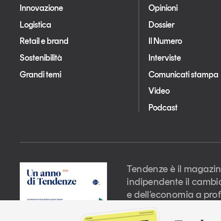
Innovazione
Opinioni
Logistica
Dossier
Retail e brand
Il Numero
Sostenibilità
Interviste
Grandi temi
Comunicati stampa
Video
Podcast
Tendenze è il magazin
indipendente il cambi
e dell’economia a prof