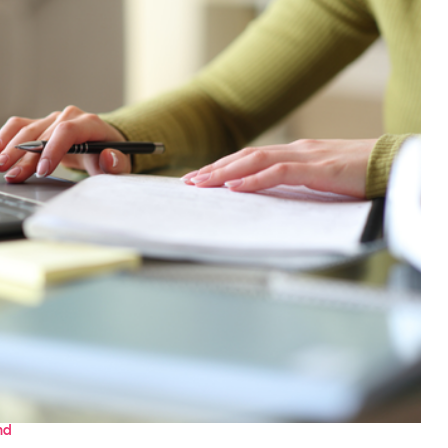
Eventi e formazione
Tutti gli
appuntamenti
Chi siamo
Newsletter
modo
Contatti
sumo e
Italy
nd