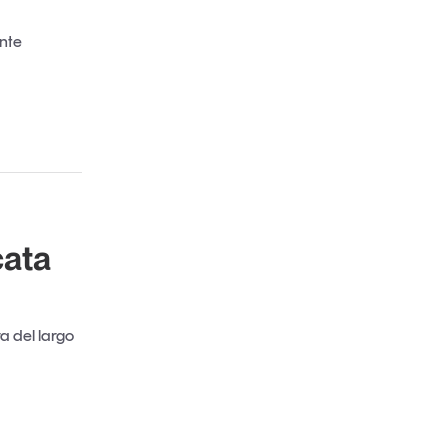
nte
cata
ra del largo