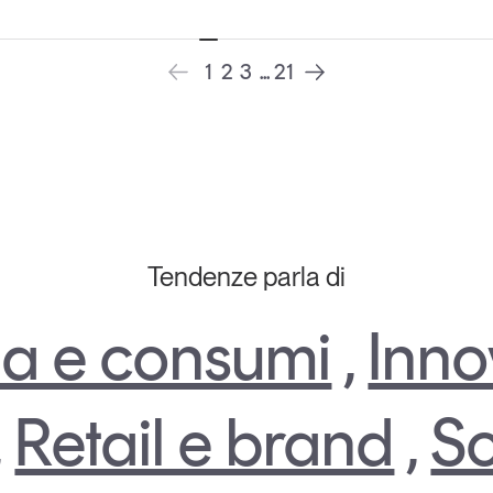
1
2
3
...
21
Tendenze parla di
a e consumi
,
Inno
,
Retail e brand
,
So