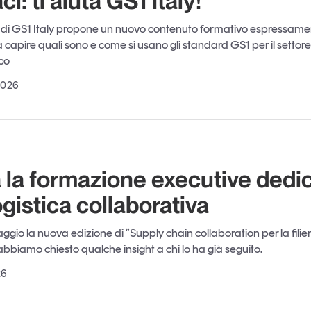
i: ti aiuta GS1 Italy!
di GS1 Italy propone un nuovo contenuto formativo espressame
a capire quali sono e come si usano gli standard GS1 per il settore
co
2026
 la formazione executive dedi
logistica collaborativa
aggio la nuova edizione di “Supply chain collaboration per la filie
bbiamo chiesto qualche insight a chi lo ha già seguito.
26