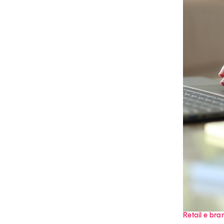
Grandi temi
Tendenze è il magazine di GS1 Italy che racconta in 
indipendente il cambiamento e le sfide del largo con
dell’economia a professionisti e consumatori
GS1 Italy
GS1 Italy
GS1 Italy
Tendenze
GS1 
Retail e bra