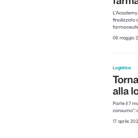
farmac
L’Academy 
finalizzato 
farmaceuti
06 maggio 
Logistica
Torna
alla 
Parte il 7 m
consumo”: a
17 aprile 20