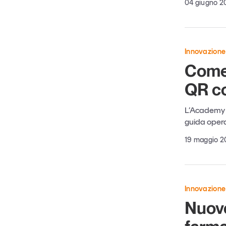
04 giugno 2
Innovazione
Come 
QR c
L’Academy d
guida opera
19 maggio 
Innovazione
Nuove