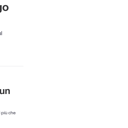
go
al
 un
 più che