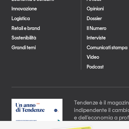
Innovazione
Opinioni
Logistica
Dossier
Retail e brand
Il Numero
Sostenibilità
Interviste
Grandi temi
Comunicati stampa
Video
Podcast
Tendenze è il magazin
indipendente il cambi
e dell’economia a prof