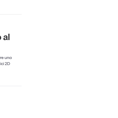
 al
rre una
ici 2D