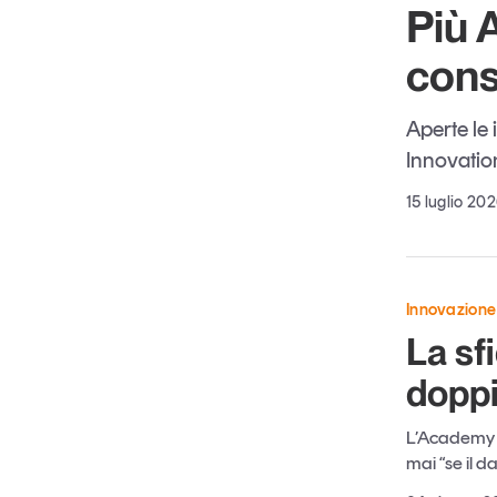
Più A
con
Aperte le 
Innovatio
15 luglio 20
Innovazione
La sf
doppi
L’Academy d
mai “se il d