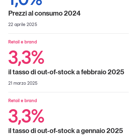
Tendenze Journal
Prezzi al consumo 2024
La nostra newsletter nella tua email
Iscriviti
22 aprile 2025
Retail e brand
3,3%
il tasso di out-of-stock a febbraio 2025
21 marzo 2025
Retail e brand
3,3%
Un anno di
Tendenze
2026
il tasso di out-of-stock a gennaio 2025