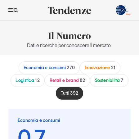
GS
Il Numero
Tendenze
Dati e ricerche per conoscere il mercato.
Economia e consumi
Economia e consumi
270
Innovazione
21
Innovazione
Logistica
Logistica
12
Retail e brand
82
Sostenibilità
7
Retail e brand
Tutti
392
Sostenibilità
Grandi temi
Economia e consumi
0,7
Magazine
Studi e ricerche