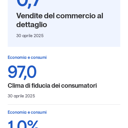
Articoli
Tutti gli studi e le ricerche
Vendite del commercio al
Opinioni
Dossier
dettaglio
Il Numero
30 aprile 2025
Interviste
Comunicati stampa
Video
Economia e consumi
Podcast
97,0
Eventi e formazione
Clima di fiducia dei consumatori
Tutti gli appuntamenti
30 aprile 2025
Chi siamo
Newsletter
Economia e consumi
Contatti
1,0%