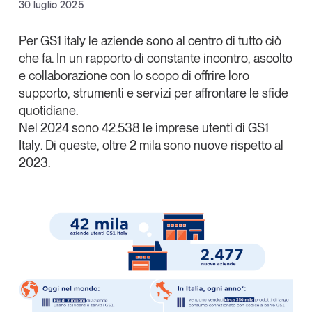
Facebook
30 luglio 2025
Articoli
Tutti gli studi e le ricerche
X
Opinioni
Per GS1 italy le aziende sono al centro di tutto ciò
Dossier
che fa. In un rapporto di constante incontro, ascolto
Linkedin
Il Numero
e collaborazione con lo scopo di offrire loro
Copia Link
supporto, strumenti e servizi per affrontare le sfide
Interviste
quotidiane.
Comunicati stampa
Nel 2024 sono 42.538 le imprese utenti di GS1
Video
Italy
. Di queste, oltre 2 mila sono nuove rispetto al
Podcast
2023.
Eventi e formazione
Tutti gli appuntamenti
Chi siamo
Newsletter
Contatti