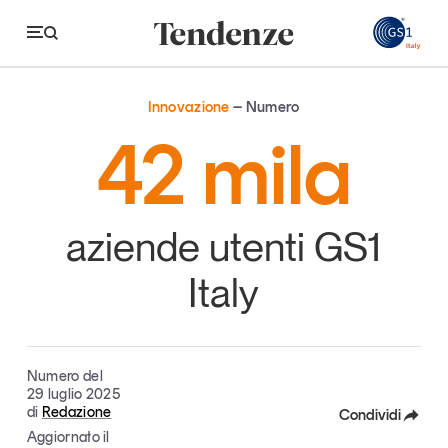
GS
Innovazione
Numero
Tendenze
42 mila
Economia e consumi
Innovazione
aziende utenti GS1
Logistica
Italy
Retail e brand
Sostenibilità
Grandi temi
Numero del
29 luglio 2025
di
Redazione
Condividi
Aggiornato il
Magazine
Studi e ricerche