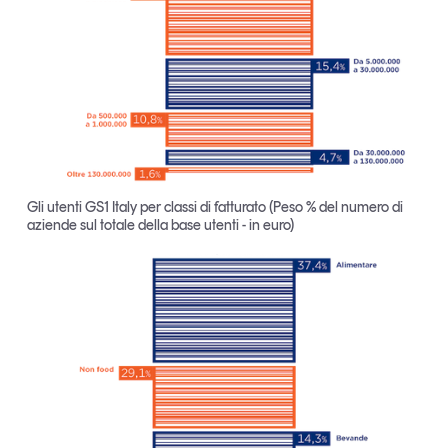
Leggi il magazine
Tendenze è il magazine di GS1 Italy che racconta in
modo indipendente il cambiamento e le sfide del largo
consumo e dell’economia a professionisti e
consumatori
Gli utenti GS1 Italy per classi di fatturato (Peso % del numero di
aziende sul totale della base utenti - in euro)
GS1 Italy
GS1 Italy
GS1 Italy
Tendenze
GS1 Italy