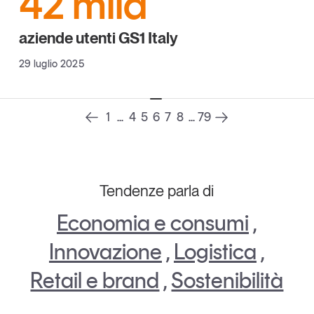
42 mila
Leggi il magazine
aziende utenti GS1 Italy
29 luglio 2025
Tendenze è il magazine di GS1 Italy che racconta in
1
...
4
5
6
7
8
...
79
modo indipendente il cambiamento e le sfide del largo
consumo e dell’economia a professionisti e
consumatori
GS1 Italy
GS1 Italy
GS1 Italy
Tendenze
Tendenze parla di
GS1 Italy
Economia e consumi
,
Innovazione
,
Logistica
,
Retail e brand
,
Sostenibilità