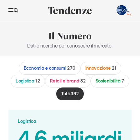
GS
Il Numero
Tendenze
Dati e ricerche per conoscere il mercato.
Economia e consumi
Economia e consumi
270
Innovazione
21
Innovazione
Logistica
Logistica
12
Retail e brand
82
Sostenibilità
7
Retail e brand
Tutti
392
Sostenibilità
Grandi temi
Logistica
4,6 miliardi
Magazine
Studi e ricerche