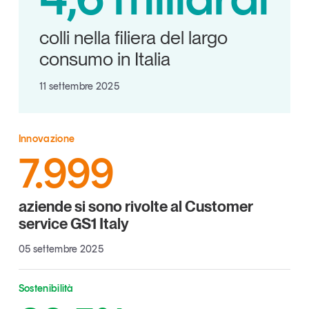
Articoli
Tutti gli studi e le ricerche
colli nella filiera del largo
Opinioni
Dossier
consumo in Italia
Il Numero
11 settembre 2025
Interviste
Comunicati stampa
Video
Innovazione
Podcast
7.999
Eventi e formazione
aziende si sono rivolte al Customer
Tutti gli appuntamenti
service GS1 Italy
05 settembre 2025
Chi siamo
Newsletter
Contatti
Sostenibilità