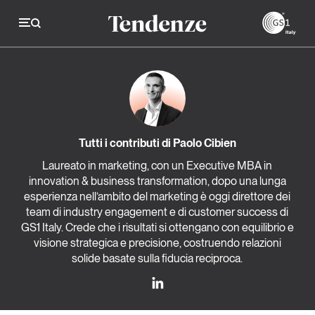
GS
Tendenze
Economia e consumi
Tutti i contributi di Paolo Cibien
Innovazione
Laureato in marketing, con un Executive MBA in
innovation & business transformation, dopo una lunga
Logistica
esperienza nell’ambito del marketing è oggi direttore dei
Retail e brand
team di industry engagement e di customer success di
GS1 Italy. Crede che i risultati si ottengano con equilibrio e
Sostenibilità
visione strategica e precisione, costruendo relazioni
solide basate sulla fiducia reciproca.
Grandi temi
Magazine
Studi e ricerche