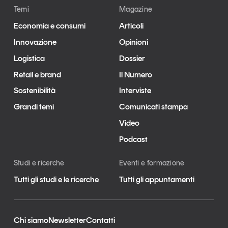
Temi
Magazine
Leggi il magazine
Economia e consumi
Articoli
Innovazione
Opinioni
Logistica
Dossier
Retail e brand
Il Numero
Tendenze è il magazine di GS1 Italy che racconta in
modo indipendente il cambiamento e le sfide del largo
Sostenibilità
Interviste
consumo e dell’economia a professionisti e
consumatori
Grandi temi
Comunicati stampa
Video
GS1 Italy
GS1 Italy
GS1 Italy
Tendenze
Podcast
GS1 Italy
Studi e ricerche
Eventi e formazione
Tutti gli studi e le ricerche
Tutti gli appuntamenti
Chi siamo
Newsletter
Contatti