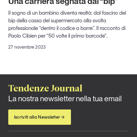
Una carriera segnata dal “bip”
Tendenze Journal
Il sogno di un bambino diventa realtà: dal fascino del
La nostra newsletter nella tua email
bip della cassa del supermercato alla svolta
Iscriviti
professionale “dentro il codice a barre”. Il racconto di
Paolo Cibien per “50 volte il primo barcode".
27 novembre 2023
Tendenze Journal
La nostra newsletter nella tua email
Iscriviti alla Newsletter
Un anno di
Tendenze
2026