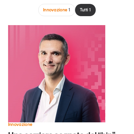
Articoli
Tutti gli studi e le ricerche
Innovazione
1
Tutti
1
Opinioni
Dossier
Il Numero
Interviste
Comunicati stampa
Video
Podcast
Eventi e formazione
Tutti gli appuntamenti
Chi siamo
Newsletter
Contatti
Innovazione