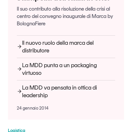
Articoli
Tutti gli studi e le ricerche
Il suo contributo alla risoluzione della crisi al
Opinioni
centro del convegno inaugurale di Marca by
Dossier
BolognaFiere
Il Numero
Interviste
Il nuovo ruolo della marca del
Comunicati stampa
distributore
Video
La MDD punta a un packaging
Podcast
virtuoso
Eventi e formazione
La MDD va pensata in ottica di
Tutti gli appuntamenti
leadership
24 gennaio 2014
Chi siamo
Newsletter
Contatti
Logistica