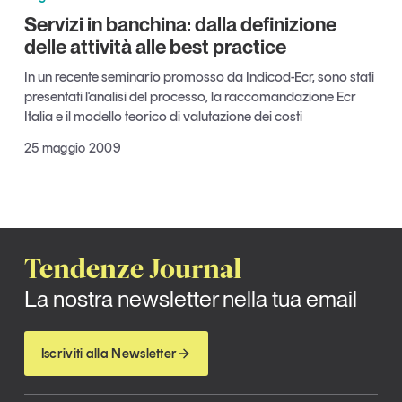
Tendenze Journal
Servizi in banchina: dalla definizione
La nostra newsletter nella tua email
delle attività alle best practice
Iscriviti
In un recente seminario promosso da Indicod-Ecr, sono stati
presentati l'analisi del processo, la raccomandazione Ecr
Italia e il modello teorico di valutazione dei costi
25 maggio 2009
Tendenze Journal
La nostra newsletter nella tua email
Iscriviti alla Newsletter
Un anno di
Tendenze
2026