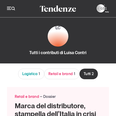
GS
LC
Tendenze
Economia e consumi
Tutti i contributi di Luisa Contri
Innovazione
Logistica
Logistica
1
Retail e brand
1
Tutti
2
Retail e brand
Sostenibilità
Grandi temi
Retail e brand
Dossier
Marca del distributore,
stampella dell’Italia in crisi
Magazine
Studi e ricerche