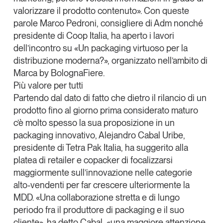
Tendenze Journal
valorizzare il prodotto contenuto». Con queste
La nostra newsletter nella tua email
parole
Marco Pedroni
, consigliere di Adm nonché
presidente di
Coop Italia
, ha aperto i lavori
Iscriviti
dell’incontro su «Un packaging virtuoso per la
distribuzione moderna?», organizzato nell’ambito di
Marca by BolognaFiere.
Più valore per tutti
Partendo dal dato di fatto che dietro il rilancio di un
prodotto fino al giorno prima considerato maturo
c’è molto spesso la sua proposizione in un
packaging innovativo,
Alejandro Cabal Uribe
,
presidente di
Tetra Pak
Italia, ha suggerito alla
platea di retailer e copacker di focalizzarsi
maggiormente sull’innovazione nelle categorie
alto-vendenti per far crescere ulteriormente la
Un anno di
MDD. «Una collaborazione stretta e di lungo
Tendenze
2026
periodo fra il produttore di packaging e il suo
cliente», ha detto Cabal, «una maggiore attenzione