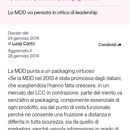
Articoli
Tutti gli studi e le ricerche
La MDD va pensata in ottica di leadership
Opinioni
Dossier
Il Numero
Dossier del
24 gennaio 2014
Interviste
di
Luisa Contri
Condividi
Comunicati stampa
Aggiornato il
Video
Facebook
28 gennaio 2014
Podcast
X
La MDD punta a un packaging virtuoso
«Se la MDD nel 2013 è stata promossa dagli italiani,
Linkedin
Eventi e formazione
che scegliendola l’hanno fatta crescere, in un
Copia Link
Tutti gli appuntamenti
mercato del LCC in contrazione, parte del merito va
senz’altro al packaging, componente essenziale di
ogni prodotto, sia dal punto di vista funzionale,
Chi siamo
Newsletter
perché ne consente una fruizione a distanza e
Contatti
differita in tutta sicurezza, sia da quello di
marketing, perché veicola informazioni in grado di