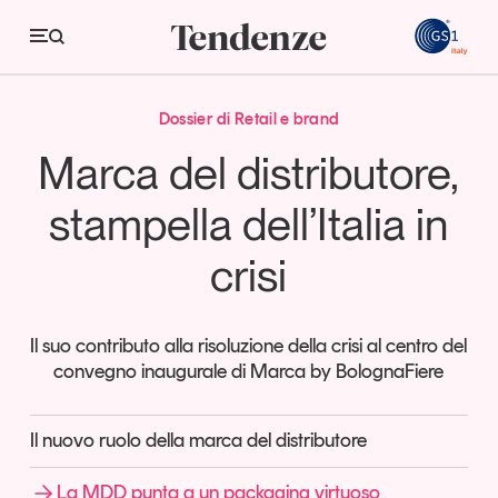
GS
La MDD punta a un packaging virtuoso
La MDD punta a un packaging virtuoso
Dossier di Retail e brand
Tendenze
Marca del distributore,
Economia e consumi
stampella dell’Italia in
Innovazione
crisi
Logistica
Retail e brand
Il suo contributo alla risoluzione della crisi al centro del
convegno inaugurale di Marca by BolognaFiere
Sostenibilità
Grandi temi
Il nuovo ruolo della marca del distributore
Magazine
Studi e ricerche
La MDD punta a un packaging virtuoso