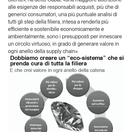
alle esigenze dei responsabili acquisti, più che di
Leggi il magazine
generici consumatori, una più puntuale analisi di
tutti gli step della filiera, intesa a renderla più
efficiente e sostenibile economicamente e
ambientalmente, sono i presupposti per innescare
Tendenze è il magazine di GS1 Italy che racconta in
un circolo virtuoso, in grado di generare valore in
modo indipendente il cambiamento e le sfide del largo
ogni anello della supply chain».
consumo e dell’economia a professionisti e
consumatori
GS1 Italy
GS1 Italy
GS1 Italy
Tendenze
GS1 Italy