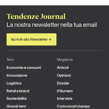
Tendenze Journal
La nostra newsletter nella tua email
Tendenze Journal
Iscriviti
La nostra newsletter nella tua email
Iscriviti alla Newsletter
Temi
Magazine
Economia e consumi
Articoli
Innovazione
Opinioni
Logistica
Dossier
Retail e brand
Il Numero
Un anno di
Sostenibilità
Interviste
Tendenze
2026
Grandi temi
Comunicati stampa