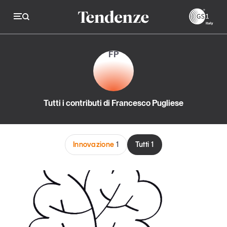
GS
FP
Tendenze
Economia e consumi
Tutti i contributi di Francesco Pugliese
Innovazione
Logistica
Innovazione
1
Tutti
1
Retail e brand
Sostenibilità
Grandi temi
Magazine
Studi e ricerche