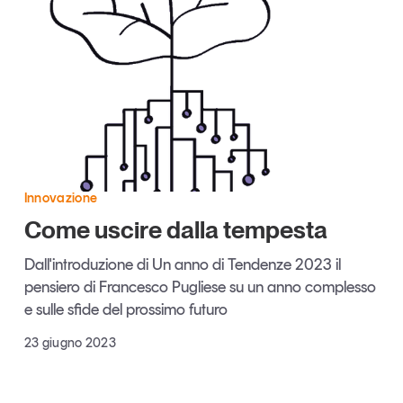
Articoli
Tutti gli studi e le ricerche
Opinioni
Dossier
Il Numero
Interviste
Comunicati stampa
Video
Podcast
Innovazione
Come uscire dalla tempesta
Eventi e formazione
Dall'introduzione di Un anno di Tendenze 2023 il
Tutti gli appuntamenti
pensiero di Francesco Pugliese su un anno complesso
e sulle sfide del prossimo futuro
Chi siamo
Newsletter
23 giugno 2023
Contatti