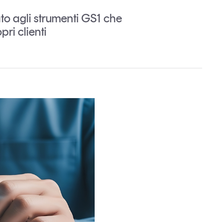
o agli strumenti GS1 che
ri clienti
Un anno di
Tendenze
2026
Leggi il magazine