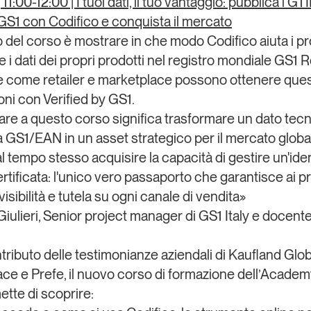
|
11:00-12:00
|
I tuoi dati, il tuo vantaggio: pubblica i GT
GS1 con Codifico e conquista il mercato
vo del corso è mostrare in che modo Codifico aiuta
i pr
 i dati dei propri prodotti nel
registro mondiale GS1 R
e come
retailer e marketplace possono ottenere que
oni
con Verified by GS1.
are a questo corso significa trasformare un dato te
ca GS1/EAN in un asset strategico per il mercato globa
al tempo stesso acquisire la capacità di gestire un'iden
ertificata: l'unico vero passaporto che garantisce ai p
sibilità e tutela su ogni canale di vendita»
iulieri, Senior project manager di GS1 Italy e docente
ntributo delle testimonianze aziendali di
Kaufland Glob
ace
e
Prefe
, il nuovo corso di formazione dell’Academ
ette di scoprire: