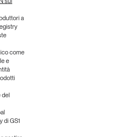
IN sul
oduttori a
egistry
ste
cnico come
le e
tità
rodotti
 del
al
y di GS1