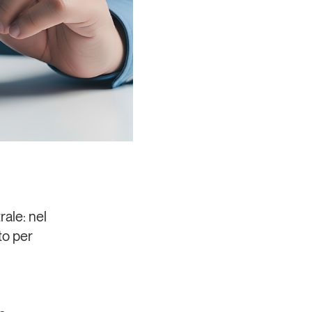
rale: nel
to per