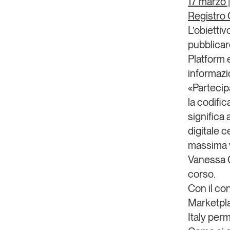
17 marzo
Registro 
L’obietti
pubblicare
Platform
informazi
«Partecip
la codifi
significa 
digitale c
massima vi
Vanessa G
corso.
Con il co
Marketpl
Italy perm