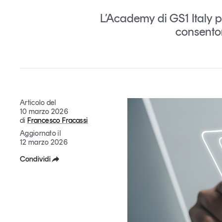
Grandi temi
L’Academy di GS1 Italy 
consenton
Tendenze è il magazine di GS1 Italy che racconta in 
indipendente il cambiamento e le sfide del largo con
Articolo del
dell’economia a professionisti e consumatori
10 marzo 2026
di
Francesco Fracassi
Aggiornato il
GS1 Italy
GS1 Italy
GS1 Italy
Tendenze
GS1 
12 marzo 2026
Condividi
Facebook
X
Linkedin