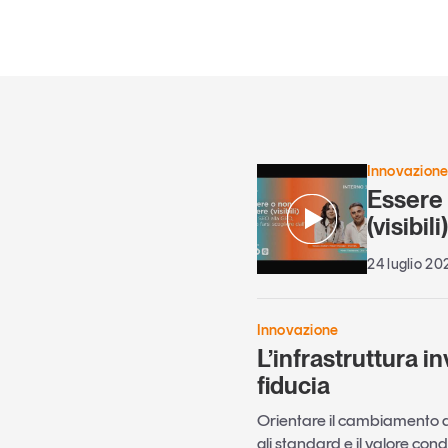
Innovazion
Essere
(visibili
24 luglio 20
Innovazione
L’infrastruttura in
fiducia
Orientare il cambiamento a
gli standard e il valore cond