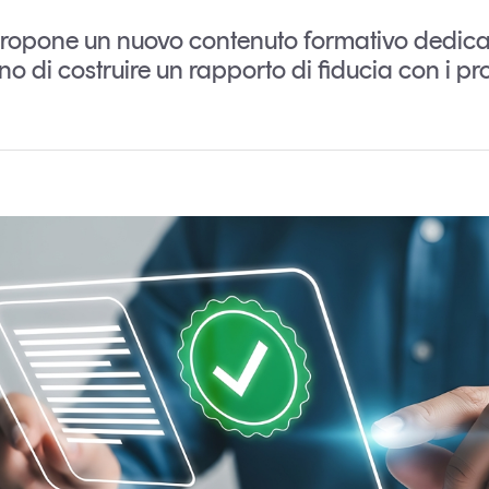
Eventi e formazione
propone un nuovo contenuto formativo dedicat
Tutti gli
o di costruire un rapporto di fiducia con i prop
appuntamenti
Chi siamo
Newsletter
modo
Contatti
sumo e
Italy