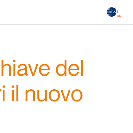
GS1
ità
Tendenze Journal
 le
La nostra newsletter nella tua email
chiave del
Iscriviti
 il nuovo