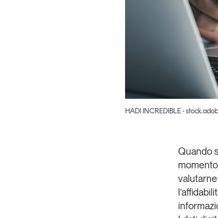
Copia Link
HADI INCREDIBLE - stock.ado
Quando si
momento i
valutarne 
l’affidabil
informazi