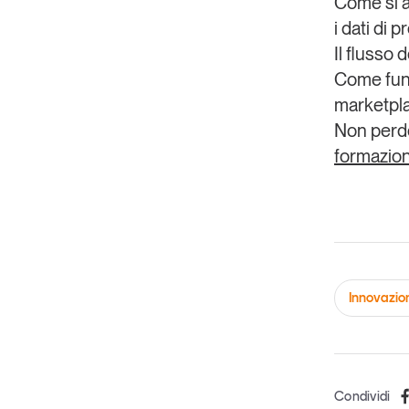
Come si a
i dati di 
Il flusso d
Come funz
marketpl
Non perd
formazion
Innovazio
Condividi