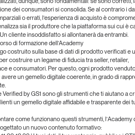
italizzati, dunque, sono fondamentali
: se sono corretti, 
one dei consumatori si consolida. Se al contrario i dat
imparziali o errati, l’esperienza di acquisto è comprom
alizza sia il produttore che la piattaforma sui cui è ca
 Un cliente insoddisfatto si allontanerà da entrambi.
corso di formazione dell’Academy
o costruito sulla base di dati di prodotto verificati e 
 per costruire un legame di fiducia
tra seller, retailer,
ce e consumatori. Per questo, ogni prodotto venduto
 avere
un gemello digitale coerente
, in grado di rapp
te.
e
Verified by GS1
sono gli strumenti che ti aiutano a c
 clienti un gemello digitale affidabile e trasparente dei t
ntare come funzionano questi strumenti, l’
Academy d
ogettato un
nuovo contenuto formativo
: