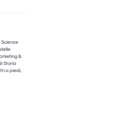
n Scienze
 delle
arketing &
i Storia
i a piedi,