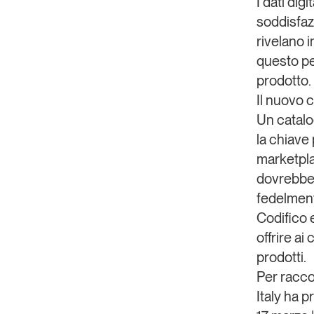
I dati dig
soddisfazi
rivelano 
questo pen
prodotto.
Il nuovo 
Un catalog
la chiave
marketpla
dovrebbe
fedelmen
Codifico
offrire ai
prodotti.
Per racco
Italy
ha pr