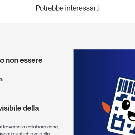
Potrebbe interessarti
e
 o non essere
)
26
visibile della
ttraverso la collaborazione,
iviso: i punti chiave della