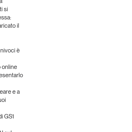
la
i si
essa:
ricato il
univoci è
 online
resentarlo
reare e a
uoi
i GS1