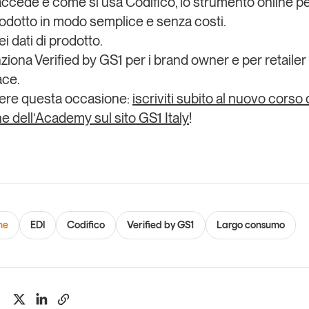
ccede e come si usa Codifico
, lo strumento online p
prodotto in modo semplice e senza costi.
ei dati
di prodotto.
iona Verified by GS1
per i
brand owner
e per
retailer
ace
.
ere questa occasione:
iscriviti subito al nuovo corso 
e dell’Academy sul sito GS1 Italy
!
ne
EDI
Codifico
Verified by GS1
Largo consumo